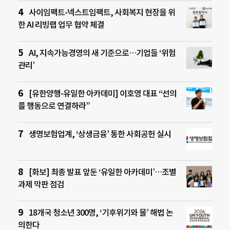
사이임팩트-넥스트임팩트, 사회복지 현장을 위
한 AI 리빙랩 업무 협약 체결
AI, 지속가능경영의 새 기준으로…기업들 ‘위험
관리’
[유한양행-유일한 아카데미] 이호영 대표 “선의
를 행동으로 연결하라”
생명보험업계, ‘상생금융’ 통한 사회공헌 실시
[화보] 최종 발표 앞둔 ‘유일한 아카데미’…조별
과제 막판 점검
18개국 청소년 300명, ‘기후위기와 물’ 해법 논
의한다