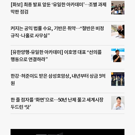
[화보] 최종 발표 앞둔 ‘유일한 아카데미’…조별 과제
막판 점검
커지는 공익 법률 수요, 기반은 취약…“절반은 비정
규직·나홀로 사무실”
[유한양행-유일한 아카데미] 이호영 대표 “선의를
행동으로 연결하라”
한강·허준이도 받은 삼성호암상, 내년부터 상금 5억
원
한 줄 점자를 ‘화면’으로…50년 난제 풀고 세계시장
두드린 ‘닷’