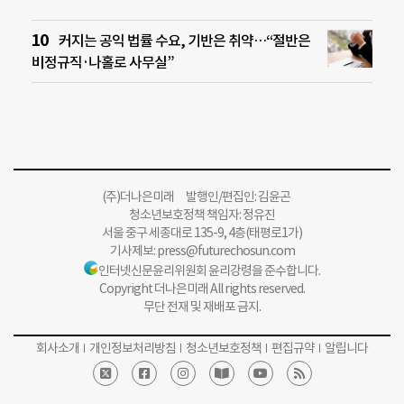
커지는 공익 법률 수요, 기반은 취약…“절반은
비정규직·나홀로 사무실”
(주)더나은미래 발행인/편집인: 김윤곤
청소년보호정책 책임자: 정유진
서울 중구 세종대로 135-9, 4층(태평로1가)
기사제보:
press@futurechosun.com
인터넷신문윤리위원회 윤리강령을 준수합니다.
Copyright 더나은미래 All rights reserved.
무단 전재 및 재배포 금지.
회사소개
개인정보처리방침
청소년보호정책
편집규약
알립니다