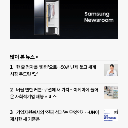
많이 본 뉴스 >
한 줄 점자를 ‘화면’으로…50년 난제 풀고 세계
시장 두드린 ‘닷’
버릴 뻔한 커튼·쿠션에 새 가치…이케아에 들어
온 사회적기업 재봉 서비스
기업자원봉사의 ‘진짜 성과’는 무엇인가…UN이
제시한 새 기준은