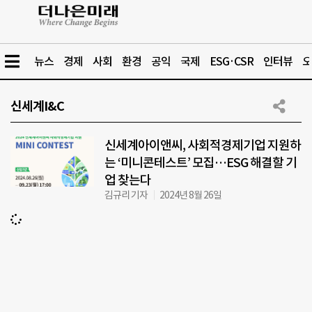
뉴스
경제
사회
환경
공익
국제
ESG·CSR
인터뷰
오
신세계I&C
신세계아이앤씨, 사회적경제기업 지원하
는 ‘미니콘테스트’ 모집…ESG 해결할 기
업 찾는다
김규리 기자
2024년 8월 26일