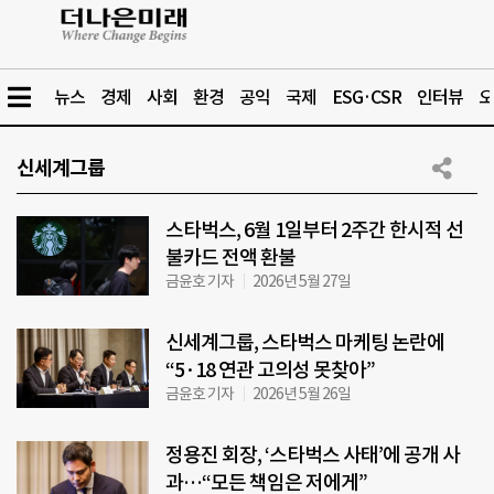
뉴스
경제
사회
환경
공익
국제
ESG·CSR
인터뷰
오
신세계그룹
스타벅스, 6월 1일부터 2주간 한시적 선
불카드 전액 환불
금윤호 기자
2026년 5월 27일
신세계그룹, 스타벅스 마케팅 논란에
“5·18 연관 고의성 못찾아”
금윤호 기자
2026년 5월 26일
정용진 회장, ‘스타벅스 사태’에 공개 사
과…“모든 책임은 저에게”