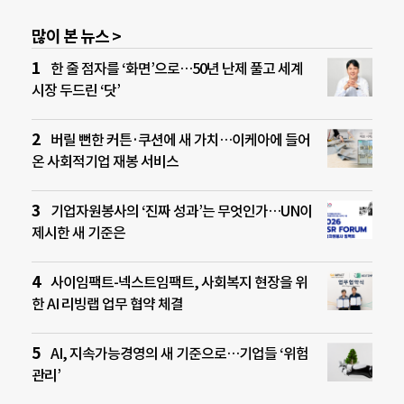
많이 본 뉴스 >
한 줄 점자를 ‘화면’으로…50년 난제 풀고 세계
시장 두드린 ‘닷’
버릴 뻔한 커튼·쿠션에 새 가치…이케아에 들어
온 사회적기업 재봉 서비스
기업자원봉사의 ‘진짜 성과’는 무엇인가…UN이
제시한 새 기준은
사이임팩트-넥스트임팩트, 사회복지 현장을 위
한 AI 리빙랩 업무 협약 체결
AI, 지속가능경영의 새 기준으로…기업들 ‘위험
관리’