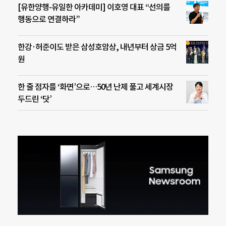
[유한양행-유일한 아카데미] 이호영 대표 “선의를
행동으로 연결하라”
한강·허준이도 받은 삼성호암상, 내년부터 상금 5억
원
한 줄 점자를 ‘화면’으로…50년 난제 풀고 세계시장
두드린 ‘닷’