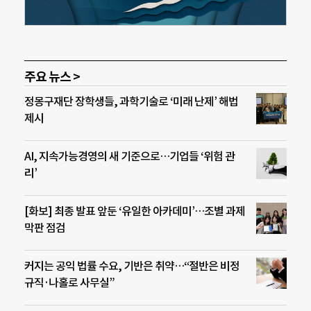
주요 뉴스 >
정몽구재단 장학생들, 과학기술로 ‘미래 난제’ 해법
제시
AI, 지속가능경영의 새 기준으로…기업들 ‘위험 관
리’
[화보] 최종 발표 앞둔 ‘유일한 아카데미’…조별 과제
막판 점검
커지는 공익 법률 수요, 기반은 취약…“절반은 비정
규직·나홀로 사무실”