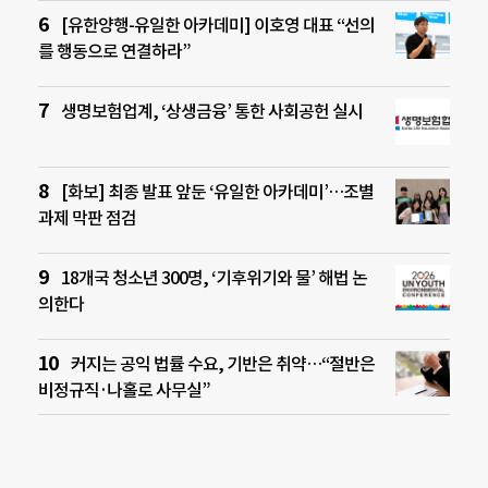
[유한양행-유일한 아카데미] 이호영 대표 “선의
를 행동으로 연결하라”
생명보험업계, ‘상생금융’ 통한 사회공헌 실시
[화보] 최종 발표 앞둔 ‘유일한 아카데미’…조별
과제 막판 점검
18개국 청소년 300명, ‘기후위기와 물’ 해법 논
의한다
커지는 공익 법률 수요, 기반은 취약…“절반은
비정규직·나홀로 사무실”