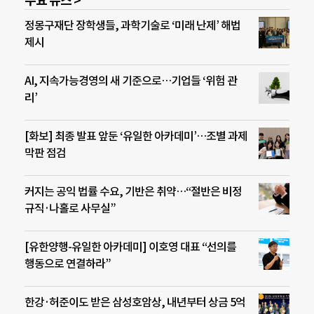
주요 뉴스 >
정몽구재단 장학생들, 과학기술로 ‘미래 난제’ 해법
제시
AI, 지속가능경영의 새 기준으로…기업들 ‘위험 관
리’
[화보] 최종 발표 앞둔 ‘유일한 아카데미’…조별 과제
막판 점검
커지는 공익 법률 수요, 기반은 취약…“절반은 비정
규직·나홀로 사무실”
[유한양행-유일한 아카데미] 이호영 대표 “선의를
행동으로 연결하라”
한강·허준이도 받은 삼성호암상, 내년부터 상금 5억