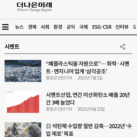
뉴스
경제
사회
환경
공익
국제
ESG·CSR
인터뷰
오
시멘트
“폐플라스틱을 자원으로”… 화학·시멘
트·엔지니어 업계 ‘삼각공조’
황원규 인턴기자
2022년 7월 1일
시멘트산업, 연간 이산화탄소 배출 20년
간 3배 늘었다
황원규 인턴기자
2022년 6월 23일
日 석탄재 수입량 절반 감축…2022년 ‘수
입 제로’ 목표