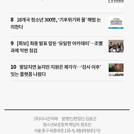
18개국 청소년 300명, ‘기후위기와 물’ 해법 논
의한다
[화보] 최종 발표 앞둔 ‘유일한 아카데미’…조별
과제 막판 점검
발달지연 늘지만 지원은 제각각…‘검사 이후’
잇는 플랫폼 나왔다
(주)더나은미래 발행인/편집인: 김윤곤
청소년보호정책 책임자: 정유진
서울 중구 세종대로 135-9, 4층(태평로1가)