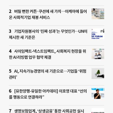
버릴 뻔한 커튼·쿠션에 새 가치…이케아에 들어
온 사회적기업 재봉 서비스
기업자원봉사의 ‘진짜 성과’는 무엇인가…UN이
제시한 새 기준은
사이임팩트-넥스트임팩트, 사회복지 현장을 위
한 AI 리빙랩 업무 협약 체결
AI, 지속가능경영의 새 기준으로…기업들 ‘위험
관리’
[유한양행-유일한 아카데미] 이호영 대표 “선의
를 행동으로 연결하라”
생명보험업계, ‘상생금융’ 통한 사회공헌 실시