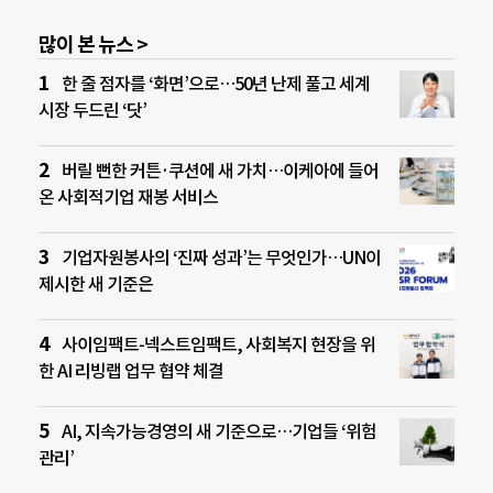
많이 본 뉴스 >
한 줄 점자를 ‘화면’으로…50년 난제 풀고 세계
시장 두드린 ‘닷’
버릴 뻔한 커튼·쿠션에 새 가치…이케아에 들어
온 사회적기업 재봉 서비스
기업자원봉사의 ‘진짜 성과’는 무엇인가…UN이
제시한 새 기준은
사이임팩트-넥스트임팩트, 사회복지 현장을 위
한 AI 리빙랩 업무 협약 체결
AI, 지속가능경영의 새 기준으로…기업들 ‘위험
관리’