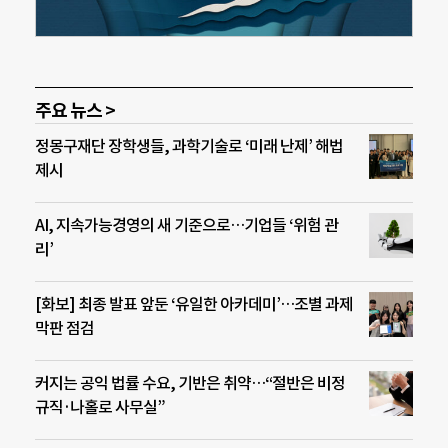
주요 뉴스 >
정몽구재단 장학생들, 과학기술로 ‘미래 난제’ 해법
제시
AI, 지속가능경영의 새 기준으로…기업들 ‘위험 관
리’
[화보] 최종 발표 앞둔 ‘유일한 아카데미’…조별 과제
막판 점검
커지는 공익 법률 수요, 기반은 취약…“절반은 비정
규직·나홀로 사무실”