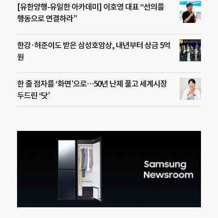
[유한양행-유일한 아카데미] 이호영 대표 “선의를
행동으로 연결하라”
한강·허준이도 받은 삼성호암상, 내년부터 상금 5억
원
한 줄 점자를 ‘화면’으로…50년 난제 풀고 세계시장
두드린 ‘닷’