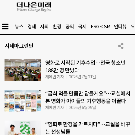
뉴스
경제
사회
환경
공익
국제
ESG·CSR
인터뷰
오
시네마그린틴
영화로 시작된 기후수업…전국 청소년
188만 명 만났다
채예빈 기자
2026년 7월 21일
“급식 먹을 만큼만 담을게요”…교실에서
본 영화가 아이들의 기후행동을 이끌다
채예빈 기자
2026년 6월 29일
“영화로 환경을 가르치다”…교실을 바꾸
는 선생님들