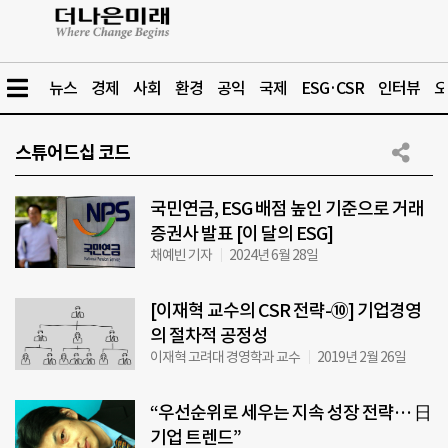
뉴스
경제
사회
환경
공익
국제
ESG·CSR
인터뷰
오
스튜어드십 코드
국민연금, ESG 배점 높인 기준으로 거래
증권사 발표 [이 달의 ESG]
채예빈 기자
2024년 6월 28일
[이재혁 교수의 CSR 전략-⑩] 기업경영
의 절차적 공정성
이재혁 고려대 경영학과 교수
2019년 2월 26일
“우선순위로 세우는 지속 성장 전략… 日
기업 트렌드”