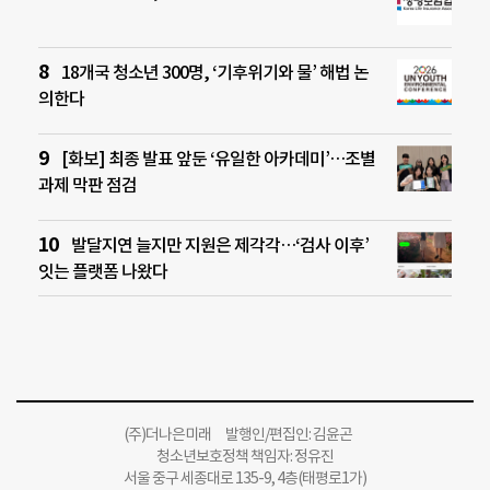
18개국 청소년 300명, ‘기후위기와 물’ 해법 논
의한다
[화보] 최종 발표 앞둔 ‘유일한 아카데미’…조별
과제 막판 점검
발달지연 늘지만 지원은 제각각…‘검사 이후’
잇는 플랫폼 나왔다
(주)더나은미래 발행인/편집인: 김윤곤
청소년보호정책 책임자: 정유진
서울 중구 세종대로 135-9, 4층(태평로1가)