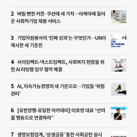
버릴 뻔한 커튼·쿠션에 새 가치…이케아에 들어
온 사회적기업 재봉 서비스
기업자원봉사의 ‘진짜 성과’는 무엇인가…UN이
제시한 새 기준은
사이임팩트-넥스트임팩트, 사회복지 현장을 위
한 AI 리빙랩 업무 협약 체결
AI, 지속가능경영의 새 기준으로…기업들 ‘위험
관리’
[유한양행-유일한 아카데미] 이호영 대표 “선의
를 행동으로 연결하라”
생명보험업계, ‘상생금융’ 통한 사회공헌 실시