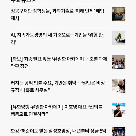
주요 뉴스 >
정몽구재단 장학생들, 과학기술로 ‘미래 난제’ 해법
제시
AI, 지속가능경영의 새 기준으로…기업들 ‘위험 관
리’
[화보] 최종 발표 앞둔 ‘유일한 아카데미’…조별 과제
막판 점검
커지는 공익 법률 수요, 기반은 취약…“절반은 비정
규직·나홀로 사무실”
[유한양행-유일한 아카데미] 이호영 대표 “선의를
행동으로 연결하라”
한강·허준이도 받은 삼성호암상, 내년부터 상금 5억