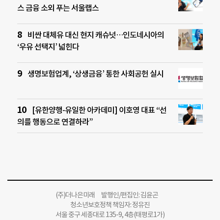
스 금융 소외 푸는 서울랩스
비싼 대체유 대신 현지 캐슈넛…인도네시아의
‘우유 선택지’ 넓힌다
생명보험업계, ‘상생금융’ 통한 사회공헌 실시
[유한양행-유일한 아카데미] 이호영 대표 “선
의를 행동으로 연결하라”
(주)더나은미래 발행인/편집인: 김윤곤
청소년보호정책 책임자: 정유진
서울 중구 세종대로 135-9, 4층(태평로1가)