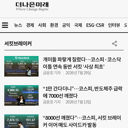
뉴스
경제
사회
환경
공익
국제
ESG·CSR
인터뷰
오
서킷브레이커
개미들 파랗게 질렸다…코스피·코스닥
이틀 연속 동반 서킷 ‘사상 최초’
금윤호 기자
2026년 7월 29일
“1만 간다더니”…코스피, 반도체주 급락
에 7000선 깨졌다
금윤호 기자
2026년 7월 13일
“8000선 깨졌다”…코스피, 서킷 브레이
커 이어 매도 사이드카 발동