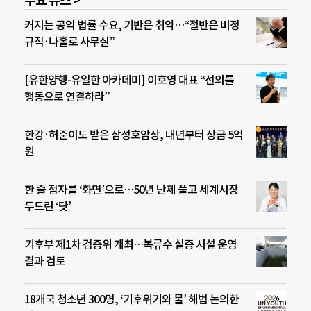
주요 뉴스 >
커지는 공익 법률 수요, 기반은 취약…“절반은 비정
규직·나홀로 사무실”
[유한양행-유일한 아카데미] 이호영 대표 “선의를
행동으로 연결하라”
한강·허준이도 받은 삼성호암상, 내년부터 상금 5억
원
한 줄 점자를 ‘화면’으로…50년 난제 풀고 세계시장
두드린 ‘닷’
기후부 제1차 검증위 개최…복류수 실증 시설 운영
결과 검토
18개국 청소년 300명, ‘기후위기와 물’ 해법 논의한