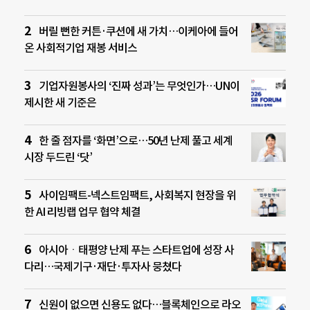
버릴 뻔한 커튼·쿠션에 새 가치…이케아에 들어
온 사회적기업 재봉 서비스
기업자원봉사의 ‘진짜 성과’는 무엇인가…UN이
제시한 새 기준은
한 줄 점자를 ‘화면’으로…50년 난제 풀고 세계
시장 두드린 ‘닷’
사이임팩트-넥스트임팩트, 사회복지 현장을 위
한 AI 리빙랩 업무 협약 체결
아시아ㆍ태평양 난제 푸는 스타트업에 성장 사
다리…국제기구·재단·투자사 뭉쳤다
신원이 없으면 신용도 없다…블록체인으로 라오