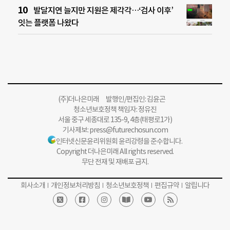
발달지연 늘지만 지원은 제각각…‘검사 이후’
잇는 플랫폼 나왔다
(주)더나은미래 발행인/편집인: 김윤곤
청소년보호정책 책임자: 정유진
서울 중구 세종대로 135-9, 4층(태평로1가)
기사제보:
press@futurechosun.com
인터넷신문윤리위원회 윤리강령을 준수합니다.
Copyright 더나은미래 All rights reserved.
무단 전재 및 재배포 금지.
회사소개
개인정보처리방침
청소년보호정책
편집규약
알립니다