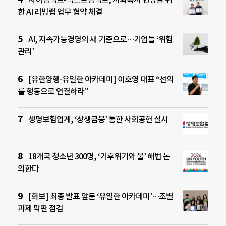
한 AI 리빙랩 업무 협약 체결
AI, 지속가능경영의 새 기준으로…기업들 ‘위험
관리’
[유한양행-유일한 아카데미] 이호영 대표 “선의
를 행동으로 연결하라”
생명보험업계, ‘상생금융’ 통한 사회공헌 실시
18개국 청소년 300명, ‘기후위기와 물’ 해법 논
의한다
[화보] 최종 발표 앞둔 ‘유일한 아카데미’…조별
과제 막판 점검