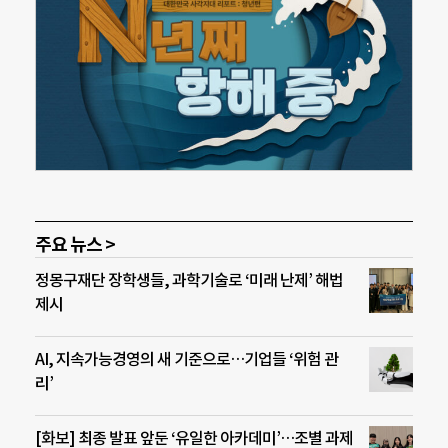
주요 뉴스 >
정몽구재단 장학생들, 과학기술로 ‘미래 난제’ 해법
제시
AI, 지속가능경영의 새 기준으로…기업들 ‘위험 관
리’
[화보] 최종 발표 앞둔 ‘유일한 아카데미’…조별 과제