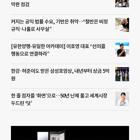
막판 점검
커지는 공익 법률 수요, 기반은 취약…“절반은 비정
규직·나홀로 사무실”
[유한양행-유일한 아카데미] 이호영 대표 “선의를
행동으로 연결하라”
한강·허준이도 받은 삼성호암상, 내년부터 상금 5억
원
한 줄 점자를 ‘화면’으로…50년 난제 풀고 세계시장
두드린 ‘닷’