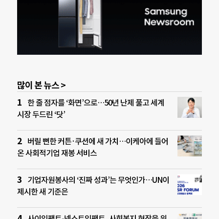
많이 본 뉴스 >
한 줄 점자를 ‘화면’으로…50년 난제 풀고 세계
시장 두드린 ‘닷’
버릴 뻔한 커튼·쿠션에 새 가치…이케아에 들어
온 사회적기업 재봉 서비스
기업자원봉사의 ‘진짜 성과’는 무엇인가…UN이
제시한 새 기준은
사이임팩트-넥스트임팩트, 사회복지 현장을 위