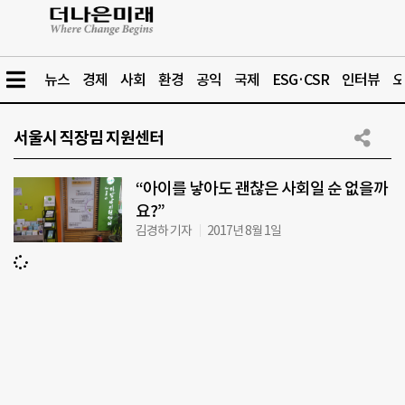
뉴스
경제
사회
환경
공익
국제
ESG·CSR
인터뷰
오
서울시 직장밈 지원센터
“아이를 낳아도 괜찮은 사회일 순 없을까
요?”
김경하 기자
2017년 8월 1일