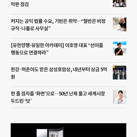
막판 점검
커지는 공익 법률 수요, 기반은 취약…“절반은 비정
규직·나홀로 사무실”
[유한양행-유일한 아카데미] 이호영 대표 “선의를
행동으로 연결하라”
한강·허준이도 받은 삼성호암상, 내년부터 상금 5억
원
한 줄 점자를 ‘화면’으로…50년 난제 풀고 세계시장
두드린 ‘닷’