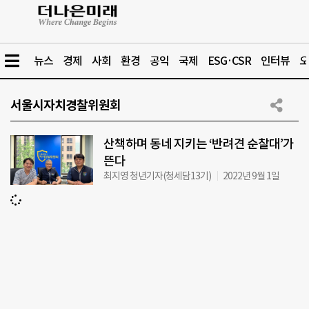
뉴스
경제
사회
환경
공익
국제
ESG·CSR
인터뷰
오
서울시자치경찰위원회
산책하며 동네 지키는 ‘반려견 순찰대’가
뜬다
최지영 청년기자(청세담13기)
2022년 9월 1일