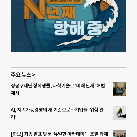
주요 뉴스 >
정몽구재단 장학생들, 과학기술로 ‘미래 난제’ 해법
제시
AI, 지속가능경영의 새 기준으로…기업들 ‘위험 관
리’
[화보] 최종 발표 앞둔 ‘유일한 아카데미’…조별 과제