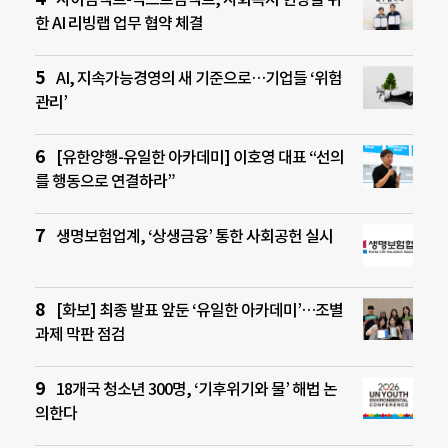
한 AI 리빙랩 업무 협약 체결
AI, 지속가능경영의 새 기준으로…기업들 ‘위험
관리’
[유한양행-유일한 아카데미] 이호영 대표 “선의
를 행동으로 연결하라”
생명보험업계, ‘상생금융’ 통한 사회공헌 실시
[화보] 최종 발표 앞둔 ‘유일한 아카데미’…조별
과제 막판 점검
18개국 청소년 300명, ‘기후위기와 물’ 해법 논
의한다