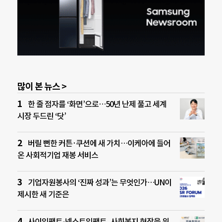
많이 본 뉴스 >
한 줄 점자를 ‘화면’으로…50년 난제 풀고 세계
시장 두드린 ‘닷’
버릴 뻔한 커튼·쿠션에 새 가치…이케아에 들어
온 사회적기업 재봉 서비스
기업자원봉사의 ‘진짜 성과’는 무엇인가…UN이
제시한 새 기준은
사이임팩트-넥스트임팩트, 사회복지 현장을 위