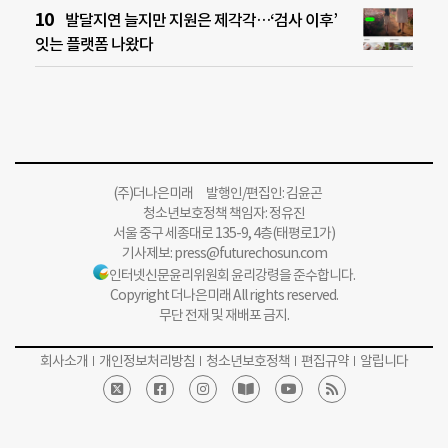
발달지연 늘지만 지원은 제각각…‘검사 이후’
잇는 플랫폼 나왔다
(주)더나은미래 발행인/편집인: 김윤곤
청소년보호정책 책임자: 정유진
서울 중구 세종대로 135-9, 4층(태평로1가)
기사제보:
press@futurechosun.com
인터넷신문윤리위원회 윤리강령을 준수합니다.
Copyright 더나은미래 All rights reserved.
무단 전재 및 재배포 금지.
회사소개
개인정보처리방침
청소년보호정책
편집규약
알립니다