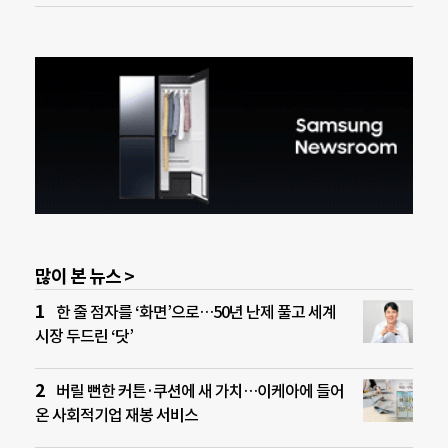
많이 본 뉴스 >
한 줄 점자를 ‘화면’으로…50년 난제 풀고 세계
시장 두드린 ‘닷’
버릴 뻔한 커튼·쿠션에 새 가치…이케아에 들어
온 사회적기업 재봉 서비스