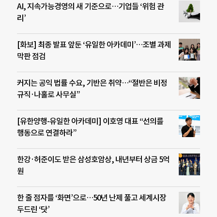
AI, 지속가능경영의 새 기준으로…기업들 ‘위험 관
리’
[화보] 최종 발표 앞둔 ‘유일한 아카데미’…조별 과제
막판 점검
커지는 공익 법률 수요, 기반은 취약…“절반은 비정
규직·나홀로 사무실”
[유한양행-유일한 아카데미] 이호영 대표 “선의를
행동으로 연결하라”
한강·허준이도 받은 삼성호암상, 내년부터 상금 5억
원
한 줄 점자를 ‘화면’으로…50년 난제 풀고 세계시장
두드린 ‘닷’