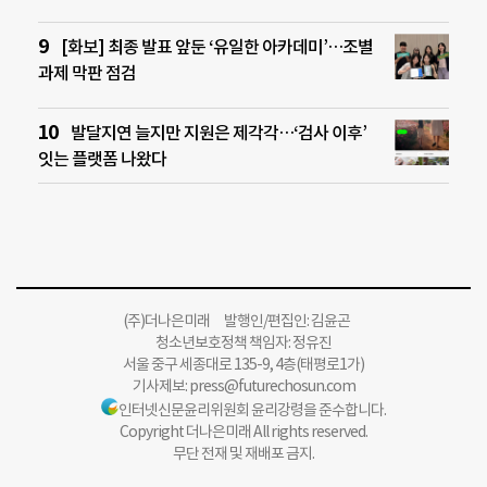
[화보] 최종 발표 앞둔 ‘유일한 아카데미’…조별
과제 막판 점검
발달지연 늘지만 지원은 제각각…‘검사 이후’
잇는 플랫폼 나왔다
(주)더나은미래 발행인/편집인: 김윤곤
청소년보호정책 책임자: 정유진
서울 중구 세종대로 135-9, 4층(태평로1가)
기사제보:
press@futurechosun.com
인터넷신문윤리위원회 윤리강령을 준수합니다.
Copyright 더나은미래 All rights reserved.
무단 전재 및 재배포 금지.