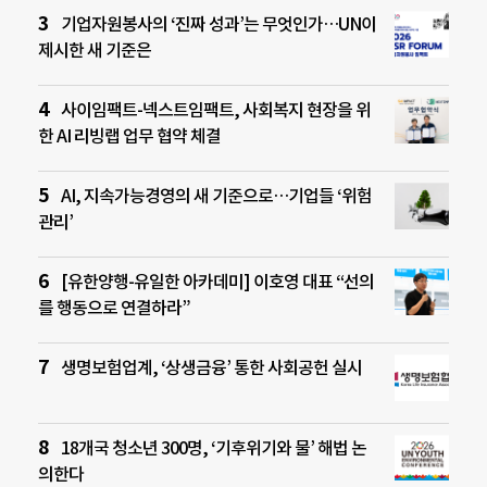
기업자원봉사의 ‘진짜 성과’는 무엇인가…UN이
제시한 새 기준은
사이임팩트-넥스트임팩트, 사회복지 현장을 위
한 AI 리빙랩 업무 협약 체결
AI, 지속가능경영의 새 기준으로…기업들 ‘위험
관리’
[유한양행-유일한 아카데미] 이호영 대표 “선의
를 행동으로 연결하라”
생명보험업계, ‘상생금융’ 통한 사회공헌 실시
18개국 청소년 300명, ‘기후위기와 물’ 해법 논
의한다