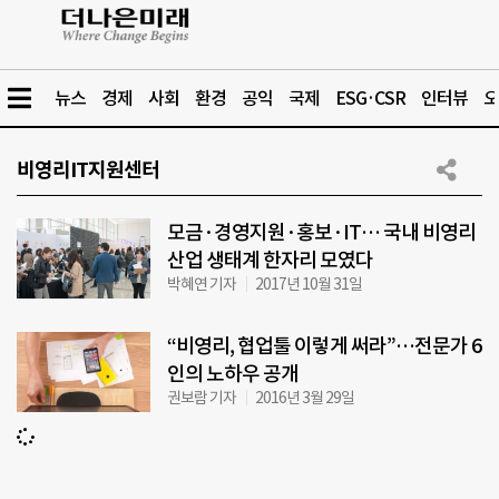
뉴스
경제
사회
환경
공익
국제
ESG·CSR
인터뷰
오
비영리IT지원센터
모금·경영지원·홍보·IT… 국내 비영리
산업 생태계 한자리 모였다
박혜연 기자
2017년 10월 31일
“비영리, 협업툴 이렇게 써라”…전문가 6
인의 노하우 공개
권보람 기자
2016년 3월 29일