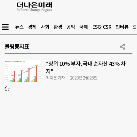
뉴스
경제
사회
환경
공익
국제
ESG·CSR
인터뷰
오
불평등지표
“상위 10% 부자, 국내 순자산 43% 차
지”
최지은 기자
2023년 2월 28일