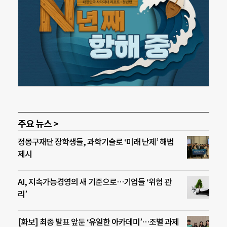
주요 뉴스 >
정몽구재단 장학생들, 과학기술로 ‘미래 난제’ 해법
제시
AI, 지속가능경영의 새 기준으로…기업들 ‘위험 관
리’
[화보] 최종 발표 앞둔 ‘유일한 아카데미’…조별 과제