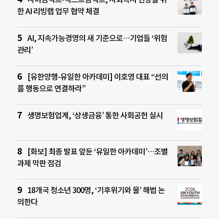
한 AI 리빙랩 업무 협약 체결
AI, 지속가능경영의 새 기준으로…기업들 ‘위험
관리’
[유한양행-유일한 아카데미] 이호영 대표 “선의
를 행동으로 연결하라”
생명보험업계, ‘상생금융’ 통한 사회공헌 실시
[화보] 최종 발표 앞둔 ‘유일한 아카데미’…조별
과제 막판 점검
18개국 청소년 300명, ‘기후위기와 물’ 해법 논
의한다