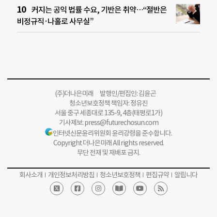
커지는 공익 법률 수요, 기반은 취약…“절반은
비정규직·나홀로 사무실”
(주)더나은미래 발행인/편집인: 김윤곤
청소년보호정책 책임자: 정유진
서울 중구 세종대로 135-9, 4층(태평로1가)
기사제보:
press@futurechosun.com
인터넷신문윤리위원회 윤리강령을 준수합니다.
Copyright 더나은미래 All rights reserved.
무단 전재 및 재배포 금지.
회사소개
개인정보처리방침
청소년보호정책
편집규약
알립니다