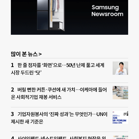
많이 본 뉴스 >
한 줄 점자를 ‘화면’으로…50년 난제 풀고 세계
시장 두드린 ‘닷’
버릴 뻔한 커튼·쿠션에 새 가치…이케아에 들어
온 사회적기업 재봉 서비스
기업자원봉사의 ‘진짜 성과’는 무엇인가…UN이
제시한 새 기준은
사이임팩트-넥스트임팩트, 사회복지 현장을 위