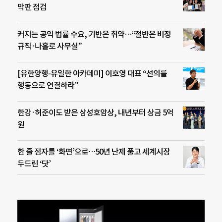
막판 점검
커지는 공익 법률 수요, 기반은 취약…“절반은 비정
규직·나홀로 사무실”
[유한양행-유일한 아카데미] 이호영 대표 “선의를
행동으로 연결하라”
한강·허준이도 받은 삼성호암상, 내년부터 상금 5억
원
한 줄 점자를 ‘화면’으로…50년 난제 풀고 세계시장
두드린 ‘닷’