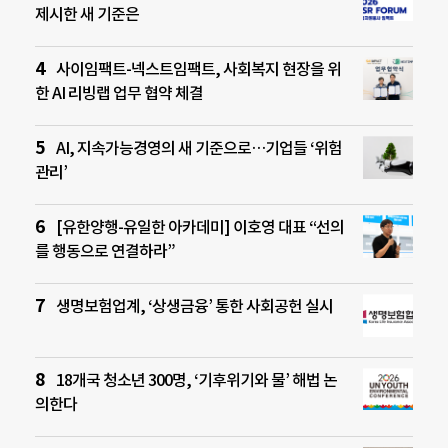
제시한 새 기준은
사이임팩트-넥스트임팩트, 사회복지 현장을 위
한 AI 리빙랩 업무 협약 체결
AI, 지속가능경영의 새 기준으로…기업들 ‘위험
관리’
[유한양행-유일한 아카데미] 이호영 대표 “선의
를 행동으로 연결하라”
생명보험업계, ‘상생금융’ 통한 사회공헌 실시
18개국 청소년 300명, ‘기후위기와 물’ 해법 논
의한다