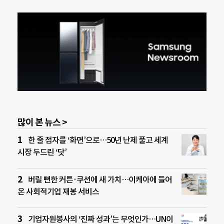
많이 본 뉴스 >
한 줄 점자를 ‘화면’으로…50년 난제 풀고 세계
시장 두드린 ‘닷’
버릴 뻔한 커튼·쿠션에 새 가치…이케아에 들어
온 사회적기업 재봉 서비스
기업자원봉사의 ‘진짜 성과’는 무엇인가…UN이