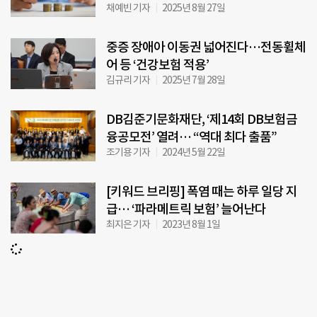
채예빈 기자
2025년 8월 27일
중증 장애아 이동권 넓어진다…전동휠체
어 등 ‘건강보험 적용’
김규리 기자
2025년 7월 28일
DB김준기문화재단, ‘제14회 DB보험금
융공모전’ 열려… “역대 최다 출품”
조기용 기자
2024년 5월 22일
[키워드 브리핑] 폭염 때는 하루 일당 지
급… ‘파라메트릭 보험’ 늘어난다
최지은 기자
2023년 8월 1일