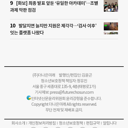
[화보] 최종 발표 앞둔 ‘유일한 아카데미’…조별
과제 막판 점검
발달지연 늘지만 지원은 제각각…‘검사 이후’
잇는 플랫폼 나왔다
(주)더나은미래 발행인/편집인: 김윤곤
청소년보호정책 책임자: 정유진
서울 중구 세종대로 135-9, 4층(태평로1가)
기사제보:
press@futurechosun.com
인터넷신문윤리위원회 윤리강령을 준수합니다.
Copyright 더나은미래 All rights reserved.
무단 전재 및 재배포 금지.
회사소개
개인정보처리방침
청소년보호정책
편집규약
알립니다