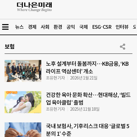
뉴스
경제
사회
환경
공익
국제
ESG·CSR
인터뷰
오
보험
노후 설계부터 돌봄까지…KB금융, ‘KB
라이프 역삼센터’ 개소
조유현 기자
2026년 1월 21일
건강한 육아 문화 확산…현대해상, ‘빌드
업 육아클럽’ 출범
조유현 기자
2025년 11월 18일
국내 보험사, 기후리스크 대응 ‘글로벌 5
분의 1’ 수준