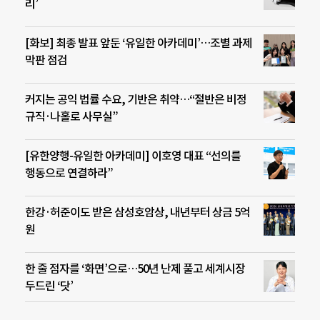
리’
[화보] 최종 발표 앞둔 ‘유일한 아카데미’…조별 과제
막판 점검
커지는 공익 법률 수요, 기반은 취약…“절반은 비정
규직·나홀로 사무실”
[유한양행-유일한 아카데미] 이호영 대표 “선의를
행동으로 연결하라”
한강·허준이도 받은 삼성호암상, 내년부터 상금 5억
원
한 줄 점자를 ‘화면’으로…50년 난제 풀고 세계시장
두드린 ‘닷’