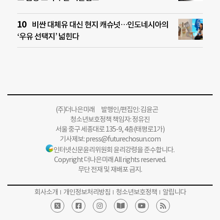
비싼 대체유 대신 현지 캐슈넛…인도네시아의
‘우유 선택지’ 넓힌다
(주)더나은미래 발행인/편집인: 김윤곤
청소년보호정책 책임자: 정유진
서울 중구 세종대로 135-9, 4층(태평로1가)
기사제보:
press@futurechosun.com
인터넷신문윤리위원회 윤리강령을 준수합니다.
Copyright 더나은미래 All rights reserved.
무단 전재 및 재배포 금지.
회사소개
개인정보처리방침
청소년보호정책
알립니다