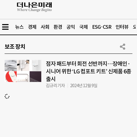
뉴스
경제
사회
환경
공익
국제
ESG·CSR
인터뷰
오
보조 장치
점자 패드부터 회전 선반까지…장애인·
시니어 위한 ‘LG 컴포트 키트’ 신제품 6종
출시
김규리 기자
2024년 12월 9일