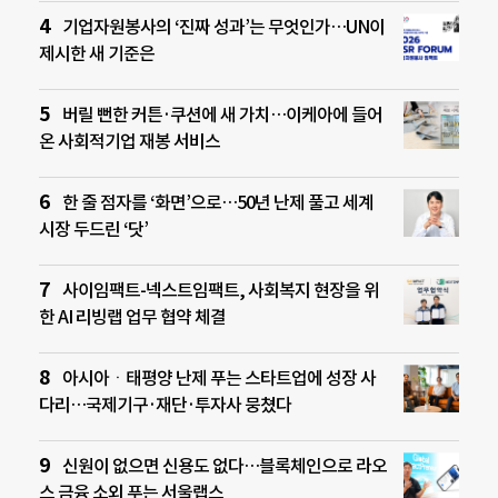
기업자원봉사의 ‘진짜 성과’는 무엇인가…UN이
제시한 새 기준은
버릴 뻔한 커튼·쿠션에 새 가치…이케아에 들어
온 사회적기업 재봉 서비스
한 줄 점자를 ‘화면’으로…50년 난제 풀고 세계
시장 두드린 ‘닷’
사이임팩트-넥스트임팩트, 사회복지 현장을 위
한 AI 리빙랩 업무 협약 체결
아시아ㆍ태평양 난제 푸는 스타트업에 성장 사
다리…국제기구·재단·투자사 뭉쳤다
신원이 없으면 신용도 없다…블록체인으로 라오
스 금융 소외 푸는 서울랩스