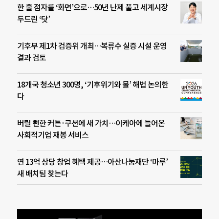
한 줄 점자를 ‘화면’으로…50년 난제 풀고 세계시장
두드린 ‘닷’
기후부 제1차 검증위 개최…복류수 실증 시설 운영
결과 검토
18개국 청소년 300명, ‘기후위기와 물’ 해법 논의한
다
버릴 뻔한 커튼·쿠션에 새 가치…이케아에 들어온
사회적기업 재봉 서비스
연 13억 상당 창업 혜택 제공…아산나눔재단 ‘마루’
새 배치팀 찾는다