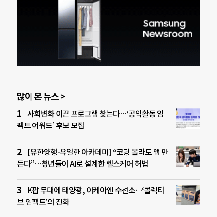
많이 본 뉴스 >
사회변화 이끈 프로그램 찾는다…‘공익활동 임
팩트 어워드’ 후보 모집
[유한양행-유일한 아카데미] “코딩 몰라도 앱 만
든다”…청년들이 AI로 설계한 헬스케어 해법
K팝 무대에 태양광, 이케아엔 수선소…‘콜렉티
브 임팩트’의 진화