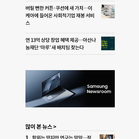
버릴 뻔한 커튼·쿠션에 새 가치…이
케아에 들어온 사회적기업 재봉 서비
스
연 13억 상당 창업 혜택 제공…아산나
눔재단 ‘마루’ 새 배치팀 찾는다
많이 본 뉴스 >
학위는 땄지만 연구는 막막…정