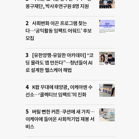
몽구재단, 박사후연구원 8명 지원
사회변화 이끈 프로그램 찾는
다…‘공익활동 임팩트 어워드’ 후보
모집
[유한양행-유일한 아카데미] “코
딩 몰라도 앱 만든다”…청년들이 AI
로 설계한 헬스케어 해법
K팝 무대에 태양광, 이케아엔 수
선소…‘콜렉티브 임팩트’의 진화
버릴 뻔한 커튼·쿠션에 새 가치…
이케아에 들어온 사회적기업 재봉 서
비스