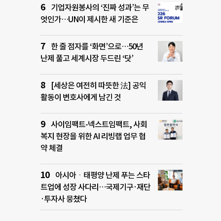
기업자원봉사의 ‘진짜 성과’는 무
엇인가…UN이 제시한 새 기준은
한 줄 점자를 ‘화면’으로…50년
난제 풀고 세계시장 두드린 ‘닷’
[세상은 여전히 따뜻한 法] 공익
활동이 변호사에게 남긴 것
사이임팩트-넥스트임팩트, 사회
복지 현장을 위한 AI 리빙랩 업무 협
약 체결
아시아ㆍ태평양 난제 푸는 스타
트업에 성장 사다리…국제기구·재단
·투자사 뭉쳤다