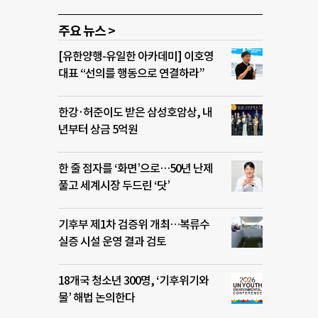
주요 뉴스 >
[유한양행-유일한 아카데미] 이호영
대표 “선의를 행동으로 연결하라”
한강·허준이도 받은 삼성호암상, 내
년부터 상금 5억원
한 줄 점자를 ‘화면’으로…50년 난제
풀고 세계시장 두드린 ‘닷’
기후부 제1차 검증위 개최…복류수
실증 시설 운영 결과 검토
18개국 청소년 300명, ‘기후위기와
물’ 해법 논의한다