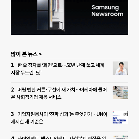
많이 본 뉴스 >
한 줄 점자를 ‘화면’으로…50년 난제 풀고 세계
시장 두드린 ‘닷’
버릴 뻔한 커튼·쿠션에 새 가치…이케아에 들어
온 사회적기업 재봉 서비스
기업자원봉사의 ‘진짜 성과’는 무엇인가…UN이
제시한 새 기준은
사이임팩트-넥스트임팩트, 사회복지 현장을 위