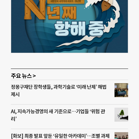
주요 뉴스 >
정몽구재단 장학생들, 과학기술로 ‘미래 난제’ 해법
제시
AI, 지속가능경영의 새 기준으로…기업들 ‘위험 관
리’
[화보] 최종 발표 앞둔 ‘유일한 아카데미’…조별 과제