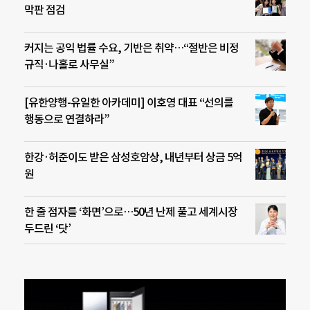
막판 점검
커지는 공익 법률 수요, 기반은 취약…“절반은 비정
규직·나홀로 사무실”
[유한양행-유일한 아카데미] 이호영 대표 “선의를
행동으로 연결하라”
한강·허준이도 받은 삼성호암상, 내년부터 상금 5억
원
한 줄 점자를 ‘화면’으로…50년 난제 풀고 세계시장
두드린 ‘닷’