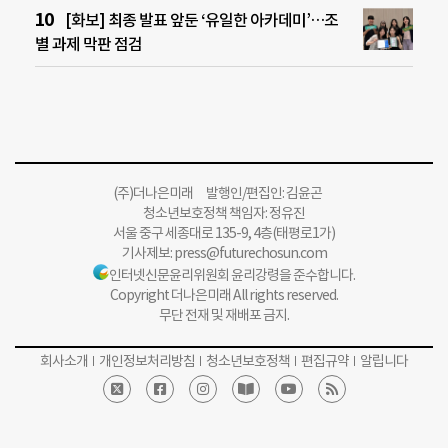
[화보] 최종 발표 앞둔 ‘유일한 아카데미’…조
별 과제 막판 점검
(주)더나은미래 발행인/편집인: 김윤곤
청소년보호정책 책임자: 정유진
서울 중구 세종대로 135-9, 4층(태평로1가)
기사제보:
press@futurechosun.com
인터넷신문윤리위원회 윤리강령을 준수합니다.
Copyright 더나은미래 All rights reserved.
무단 전재 및 재배포 금지.
회사소개
개인정보처리방침
청소년보호정책
편집규약
알립니다