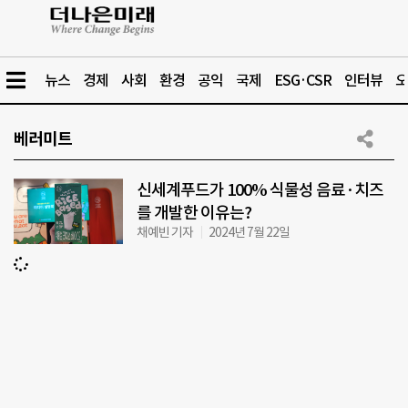
뉴스
경제
사회
환경
공익
국제
ESG·CSR
인터뷰
오
베러미트
신세계푸드가 100% 식물성 음료·치즈
를 개발한 이유는?
채예빈 기자
2024년 7월 22일