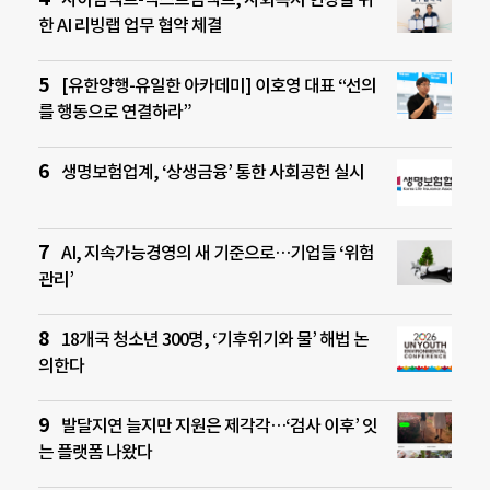
한 AI 리빙랩 업무 협약 체결
[유한양행-유일한 아카데미] 이호영 대표 “선의
를 행동으로 연결하라”
생명보험업계, ‘상생금융’ 통한 사회공헌 실시
AI, 지속가능경영의 새 기준으로…기업들 ‘위험
관리’
18개국 청소년 300명, ‘기후위기와 물’ 해법 논
의한다
발달지연 늘지만 지원은 제각각…‘검사 이후’ 잇
는 플랫폼 나왔다