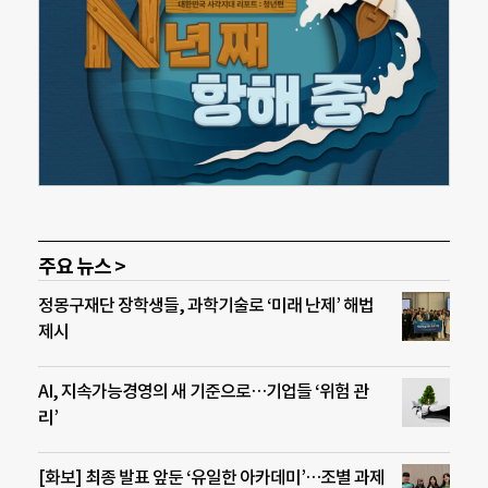
주요 뉴스 >
정몽구재단 장학생들, 과학기술로 ‘미래 난제’ 해법
제시
AI, 지속가능경영의 새 기준으로…기업들 ‘위험 관
리’
[화보] 최종 발표 앞둔 ‘유일한 아카데미’…조별 과제