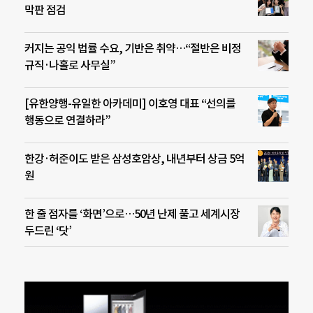
막판 점검
커지는 공익 법률 수요, 기반은 취약…“절반은 비정
규직·나홀로 사무실”
[유한양행-유일한 아카데미] 이호영 대표 “선의를
행동으로 연결하라”
한강·허준이도 받은 삼성호암상, 내년부터 상금 5억
원
한 줄 점자를 ‘화면’으로…50년 난제 풀고 세계시장
두드린 ‘닷’