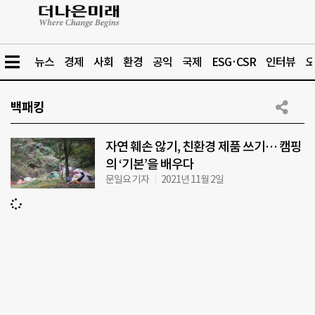
뉴스
경제
사회
환경
공익
국제
ESG·CSR
인터뷰
오
백패킹
자연 훼손 않기, 친환경 제품 쓰기… 캠핑
의 ‘기본’을 배우다
문일요 기자
2021년 11월 2일