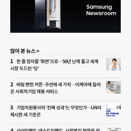
많이 본 뉴스 >
한 줄 점자를 ‘화면’으로…50년 난제 풀고 세계
시장 두드린 ‘닷’
버릴 뻔한 커튼·쿠션에 새 가치…이케아에 들어
온 사회적기업 재봉 서비스
기업자원봉사의 ‘진짜 성과’는 무엇인가…UN이
제시한 새 기준은
사이임팩트-넥스트임팩트, 사회복지 현장을 위