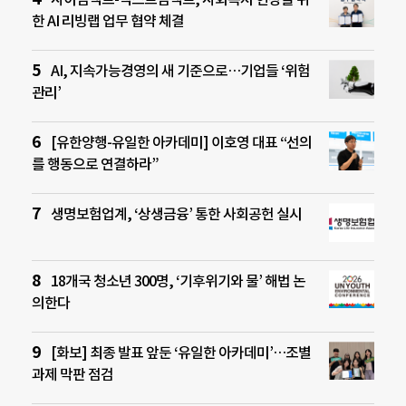
한 AI 리빙랩 업무 협약 체결
AI, 지속가능경영의 새 기준으로…기업들 ‘위험
관리’
[유한양행-유일한 아카데미] 이호영 대표 “선의
를 행동으로 연결하라”
생명보험업계, ‘상생금융’ 통한 사회공헌 실시
18개국 청소년 300명, ‘기후위기와 물’ 해법 논
의한다
[화보] 최종 발표 앞둔 ‘유일한 아카데미’…조별
과제 막판 점검