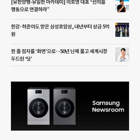
[유한양행-유일한 아카데미] 이호영 대표 “선의를
행동으로 연결하라”
한강·허준이도 받은 삼성호암상, 내년부터 상금 5억
원
한 줄 점자를 ‘화면’으로…50년 난제 풀고 세계시장
두드린 ‘닷’