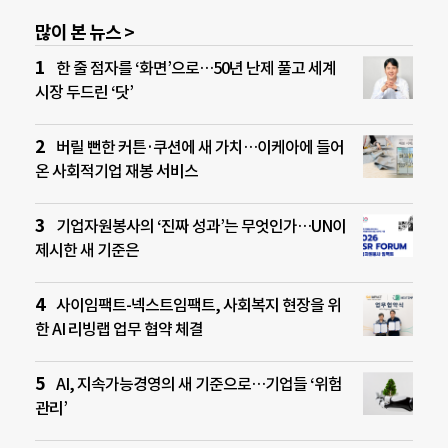
많이 본 뉴스 >
한 줄 점자를 ‘화면’으로…50년 난제 풀고 세계
시장 두드린 ‘닷’
버릴 뻔한 커튼·쿠션에 새 가치…이케아에 들어
온 사회적기업 재봉 서비스
기업자원봉사의 ‘진짜 성과’는 무엇인가…UN이
제시한 새 기준은
사이임팩트-넥스트임팩트, 사회복지 현장을 위
한 AI 리빙랩 업무 협약 체결
AI, 지속가능경영의 새 기준으로…기업들 ‘위험
관리’