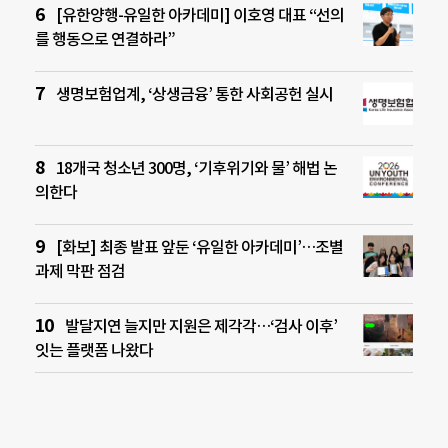
[유한양행-유일한 아카데미] 이호영 대표 “선의
를 행동으로 연결하라”
생명보험업계, ‘상생금융’ 통한 사회공헌 실시
18개국 청소년 300명, ‘기후위기와 물’ 해법 논
의한다
[화보] 최종 발표 앞둔 ‘유일한 아카데미’…조별
과제 막판 점검
발달지연 늘지만 지원은 제각각…‘검사 이후’
잇는 플랫폼 나왔다