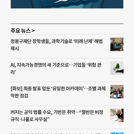
주요 뉴스 >
정몽구재단 장학생들, 과학기술로 ‘미래 난제’ 해법
제시
AI, 지속가능경영의 새 기준으로…기업들 ‘위험 관
리’
[화보] 최종 발표 앞둔 ‘유일한 아카데미’…조별 과제
막판 점검
커지는 공익 법률 수요, 기반은 취약…“절반은 비정
규직·나홀로 사무실”