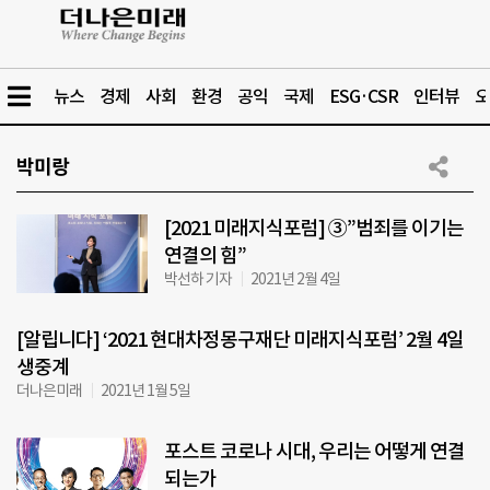
뉴스
경제
사회
환경
공익
국제
ESG·CSR
인터뷰
오
박미랑
[2021 미래지식포럼] ③”범죄를 이기는
연결의 힘”
박선하 기자
2021년 2월 4일
[알립니다] ‘2021 현대차정몽구재단 미래지식포럼’ 2월 4일
생중계
더나은미래
2021년 1월 5일
포스트 코로나 시대, 우리는 어떻게 연결
되는가