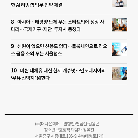
한 AI 리빙랩 업무 협약 체결
아시아ㆍ태평양 난제 푸는 스타트업에 성장 사
다리…국제기구·재단·투자사 뭉쳤다
신원이 없으면 신용도 없다…블록체인으로 라오
스 금융 소외 푸는 서울랩스
비싼 대체유 대신 현지 캐슈넛…인도네시아의
‘우유 선택지’ 넓힌다
(주)더나은미래 발행인/편집인: 김윤곤
청소년보호정책 책임자: 정유진
서울 중구 세종대로 135-9, 4층(태평로1가)