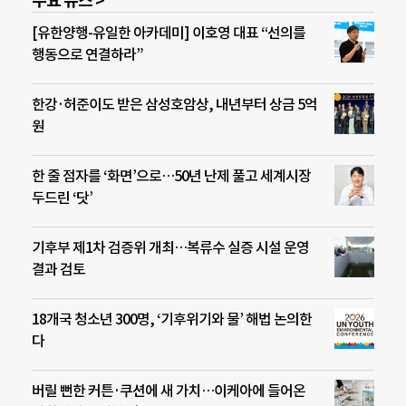
주요 뉴스 >
[유한양행-유일한 아카데미] 이호영 대표 “선의를
행동으로 연결하라”
한강·허준이도 받은 삼성호암상, 내년부터 상금 5억
원
한 줄 점자를 ‘화면’으로…50년 난제 풀고 세계시장
두드린 ‘닷’
기후부 제1차 검증위 개최…복류수 실증 시설 운영
결과 검토
18개국 청소년 300명, ‘기후위기와 물’ 해법 논의한
다
버릴 뻔한 커튼·쿠션에 새 가치…이케아에 들어온