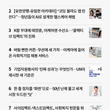
[유한양행-유일한 아카데미] “코딩 몰라도 앱 만
든다”…청년들이 AI로 설계한 헬스케어 해법
K팝 무대에 태양광, 이케아엔 수선소…‘콜렉티
브 임팩트’의 진화
버릴 뻔한 커튼·쿠션에 새 가치…이케아에 들어
온 사회적기업 재봉 서비스
기업자원봉사의 ‘진짜 성과’는 무엇인가…UN이
제시한 새 기준은
한 줄 점자를 ‘화면’으로…50년 난제 풀고 세계
시장 두드린 ‘닷’
사이임팩트-넥스트임팩트, 사회복지 현장을 위