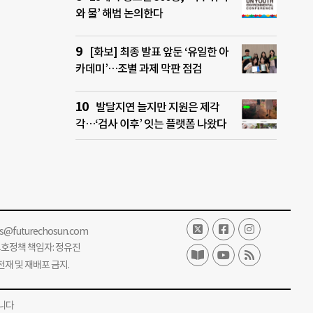
와 물’ 해법 논의한다
[화보] 최종 발표 앞둔 ‘유일한 아
카데미’…조별 과제 막판 점검
발달지연 늘지만 지원은 제각
각…‘검사 이후’ 잇는 플랫폼 나왔다
ss@futurechosun.com
보호정책 책임자: 정유진
단 전재 및 재배포 금지.
니다