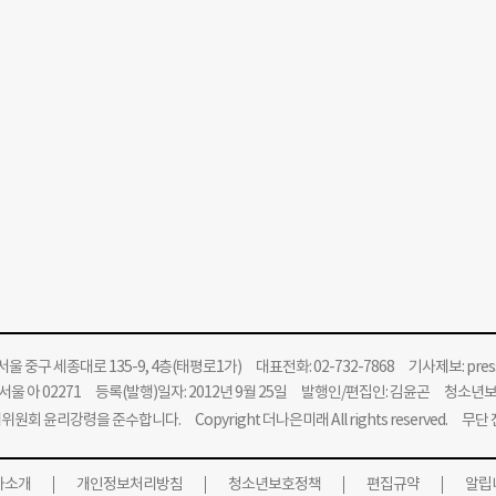
울 중구 세종대로 135-9, 4층(태평로1가) 대표전화: 02-732-7868 기사제보:
pre
울 아 02271 등록(발행)일자: 2012년 9월 25일 발행인/편집인: 김윤곤 청소년
위원회 윤리강령을 준수합니다.
Copyright 더나은미래 All rights reserved. 무
사소개
개인정보처리방침
청소년보호정책
편집규약
알립