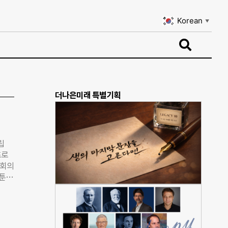
Korean
▼
Korean
▼
더나은미래 특별기획
립
츠로
사회의
웹툰
’을
가이
있게
작가