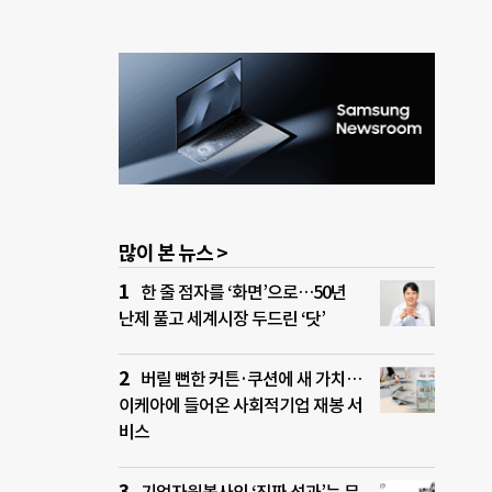
많이 본 뉴스 >
한 줄 점자를 ‘화면’으로…50년
난제 풀고 세계시장 두드린 ‘닷’
버릴 뻔한 커튼·쿠션에 새 가치…
이케아에 들어온 사회적기업 재봉 서
비스