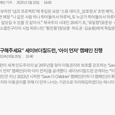
를 모은다. 윤 작가는 특유의 인물 중심 서사를 바탕으로, 한 개인의 선택이
채예빈 기자
2025년 2월 10일
16:00
닿아 있는지를 흥미롭게 풀어냈다. ‘NEW 일한’의 가장 큰 특징은 단순한
작전 ‘냅코 프로젝트’에 투입된 요원 ‘스윙 데이즈_암호명 A’ 초연 폐막,
기적 서술을 탈피해 ‘드라마 제작 기획(PT)’이라는 신선한 액자식 구성을
공연 예정 “나 같은 사람 하나 뛰어들어서 하루씩, 또 누군가 뛰어들어서 하루
 공개된 1화는 KBC 방송국의 창사 30주년 기념 특별 기획 드라마 공모전
앞당길 수 있을 것 같아서.” 제국주의 시대인 20세기 초, ‘유일형’(유준상
다. 내부적으로 이미 ‘이순신’을 소재로 한 작품이 내정되어 있다는 소문이
 소꿉친구이자 사업 파트너인 ‘황만용’(정상훈·하도권·김승용)에게 독립
 1인 기획사 화양엔터테인먼트의 김선호 대표가 공모전에 뛰어든다. 그는 
 이유에 대해 이같이 말한다. 지난 9일 초연을 마친 뮤지컬 ‘스윙 데이즈_
PD로 섭외하고, 무명 작가 최철을 영입해 팀을 꾸린다. 회의 과정에서 최 작
공 ‘유일형’은 유한양행(대표 조욱제) 창업자인 고(故) 유일한(1895~1971)
으로 다뤄진 적 없는 우리나라의 거인”을 인물로 세우자고 제안한다. 그 인물
 작품이다. 유일한 박사는 일제치하였던 1944년, 미국 OSS(전략첩보국·C
 설립한 유일한 박사다. 유한양행 관계자는 “극
 구해주세요” 세이브더칠드런, ‘아이 먼저’ 캠페인 진행
 첩보 작전 ‘냅코 프로젝트(NAPKO Project)’의 요원으로 활동했다. 이 
요원들을 훈련시켜 일본 내 정보 수집과 지하 조직 구축을 목표로 진행된 
024년 8월 20일
10:40
9명의 한국인 요원 중 유일한 박사는 ‘A’라는 암호명을 사용하며, 사격·공중
이 세계 인도주의의 날 20주년을 맞아 아동권리와 보호를 강조하는 ‘Sav
받았다. 미국에서 성공한 사업가였던 그는 왜 모든 것을 내려놓고 독립운동
 – 아이 먼저’ 캠페인(이하 아이 먼저)을 공개했다. 세이브더칠드런 관계자는 “
사람이 죽으면서 남기는 것 중 가장 값진 것은 사회를 위한 무언가다.” 유
은 지난 2022년 시작한 ‘Save 더 Children’ 캠페인(이하 더 캠페인)의 
남긴 발언에서 그 이유를 짐작해 볼 수 있다. 1971년 타계한 유일한 박사는
원자와 아동권리를 위해 더 먼저 나서는 기관으로 자리매김하겠다는 메시지
전부 공익법인에 기증하며 기업의 사회적 역할을 끝까지 실천했다. 그의 뜻
페인에 재난, 재해 등 긴급한 상황에서 아동을 최우선으로 구호하는 인도주
은 대한민국 ESG 경영의 효시로 평가받으며, ‘사회를 위한 기업 경영’의 
담았다”고 말했다. 아이 먼저 캠페인은 19일부터 TV 광고로 공개된다. 이
 만들어왔다. 그중 하나가 2023년 진행된 국산 폐암 신약 ‘렉라자(성분명
칠드런 공식 소셜미디어에서는 세이브더칠드런 앰배서더인 원슈타인을 선
 제공이다. 조욱제 사장은 약 900명의 폐암 환자에게 6개월간 신약을 무료
참여한 디지털 콘텐츠를 선보인다. 앞서 세이브더칠드런의 ‘아프리카에 빨간
11억 원 이상의
국제어린이마라톤’ 등에 참여했던 원슈타인은 “아이들을 구하는 것뿐만 아니라