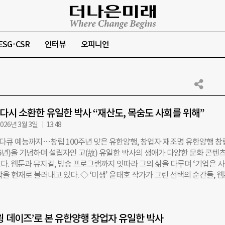
ESG·CSR
인터뷰
오피니언
 다시 소환한 유일한 박사 “재산도, 목숨도 사회를 위해”
026년 3월 3일
13:48
다큐 예능까지…창립 100주년 맞은 유한양행, 창업자 재조명 유한양행 창
26년)을 기념하며 설립자인 고(故) 유일한 박사의 생애가 다양한 문화 콘텐
다. 웹툰과 뮤지컬, 방송 프로그램까지 잇따라 그의 삶을 다루며 ‘기업은 
을 현재로 불러내고 있다. ◇ ‘미생’ 윤태호 작가가 그린 선택의 순간들, 
 유한양행이 창업자 유일한 박사의 삶과 정신을 조명한 창작 웹툰 ‘NEW 일한
카오페이지를 통해 공개했다. 총 8화 분량으로 기획된 이번 작품은 독립운동
 시대의 변곡점마다 중대한 결단을 내렸던 유일한 박사의 일대기를 밀도 
윙 데이즈’로 본 유한양행 창업자 유일한 박사
‘미생’, ‘이끼’ 등을 통해 인간과 사회의 관계를 예리하게 통찰해 온 윤태호 