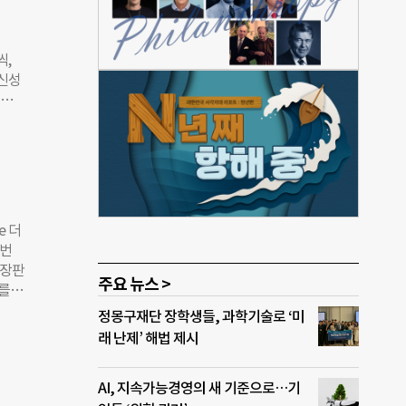
 시
 업적
 차용
씩,
을 배
·신성
 파
운동
후배
암호
가는
 박사
이 바
IA의
프로젝
작전이
 폭파
e 더
에 뛰
이번
일한
확장판
 자
주요 뉴스 >
를
을 이
의 기
정몽구재단 장학생들, 과학기술로 ‘미
대표적
와 함
래 난제’ 해법 제시
 레이
두로
로 공
염소
AI, 지속가능경영의 새 기준으로…기
, 그