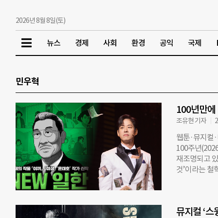
2026년 8월 8일(토)
뉴스
경제
사회
환경
공익
국제
민우혁
100년만에
조유현 기자
2
웹툰·뮤지컬·
100주년(20
재조명되고 있
것’이라는 철학
‘NEW 일한’
지난 1일 카
자 기업가로서
뮤지컬 ‘스
그린다. 특히 