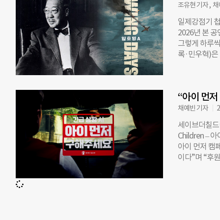
가 참여해 기대
조유현 기자 , 
대와 어떻게 맞
일제강점기 첩보
나열이나 연대
2026년 본 
했다는 점이다.
그렇게 하루씩 
경으로 시작된
록·민우혁)은
다한 가운데,
을 해야만 하는
‘박 대표’를 
명 A’의 주인
“한 번도 극
를 모티브로 한
로 유한양행을
“아이 먼저
전신)가 주도한
트는 한국인 
채예빈 기자
2
었다. 당시 1
세이브더칠드런
등의 훈련을 
Children
어들었을까. “
아이 먼저 캠페인
박사가 생전에 
이다”며 “후
신의 주식을 
전했던 더 캠
어온 유한양행
관의 전문성을 
인 모범 사례를
께 세이브더
저티닙)’ 무상
총 네 명이 
급하며, 총 3
보내기’, ‘