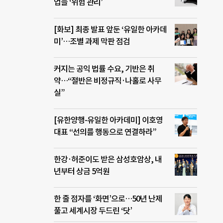
것처
업들 ‘위험 관리’
 우크
칠드
[화보] 최종 발표 앞둔 ‘유일한 아카데
했던
미’…조별 과제 막판 점검
칠드
게
하고,
커지는 공익 법률 수요, 기반은 취
아이
약…“절반은 비정규직·나홀로 사무
실”
[유한양행-유일한 아카데미] 이호영
대표 “선의를 행동으로 연결하라”
한강·허준이도 받은 삼성호암상, 내
년부터 상금 5억원
한 줄 점자를 ‘화면’으로…50년 난제
풀고 세계시장 두드린 ‘닷’