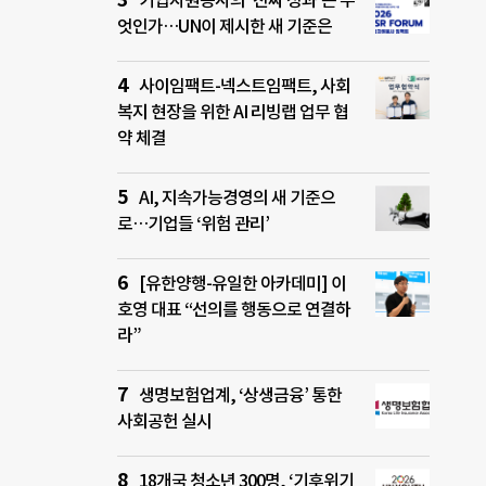
기업자원봉사의 ‘진짜 성과’는 무
엇인가…UN이 제시한 새 기준은
사이임팩트-넥스트임팩트, 사회
복지 현장을 위한 AI 리빙랩 업무 협
약 체결
AI, 지속가능경영의 새 기준으
로…기업들 ‘위험 관리’
[유한양행-유일한 아카데미] 이
호영 대표 “선의를 행동으로 연결하
라”
생명보험업계, ‘상생금융’ 통한
사회공헌 실시
18개국 청소년 300명, ‘기후위기