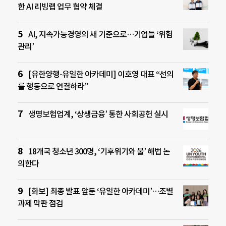
한 AI 리빙랩 업무 협약 체결
AI, 지속가능경영의 새 기준으로…기업들 ‘위험
관리’
[유한양행-유일한 아카데미] 이호영 대표 “선의
를 행동으로 연결하라”
생명보험업계, ‘상생금융’ 통한 사회공헌 실시
18개국 청소년 300명, ‘기후위기와 물’ 해법 논
의한다
[화보] 최종 발표 앞둔 ‘유일한 아카데미’…조별
과제 막판 점검