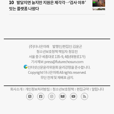
발달지연 늘지만 지원은 제각각…‘검사 이후’
잇는 플랫폼 나왔다
(주)더나은미래 발행인/편집인: 김윤곤
청소년보호정책 책임자: 정유진
서울 중구 세종대로 135-9, 4층(태평로1가)
기사제보:
press@futurechosun.com
인터넷신문윤리위원회 윤리강령을 준수합니다.
Copyright 더나은미래 All rights reserved.
무단 전재 및 재배포 금지.
회사소개
개인정보처리방침
청소년보호정책
편집규약
알립니다