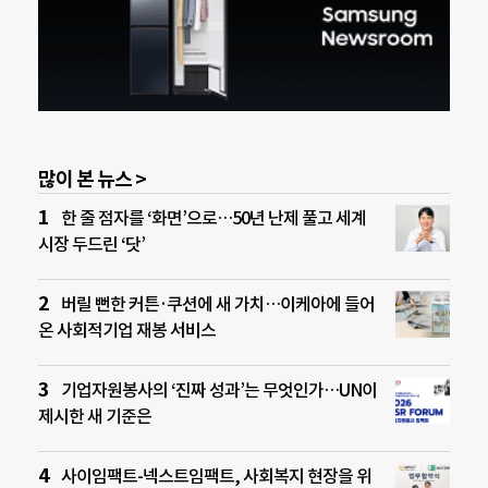
많이 본 뉴스 >
한 줄 점자를 ‘화면’으로…50년 난제 풀고 세계
시장 두드린 ‘닷’
버릴 뻔한 커튼·쿠션에 새 가치…이케아에 들어
온 사회적기업 재봉 서비스
기업자원봉사의 ‘진짜 성과’는 무엇인가…UN이
제시한 새 기준은
사이임팩트-넥스트임팩트, 사회복지 현장을 위