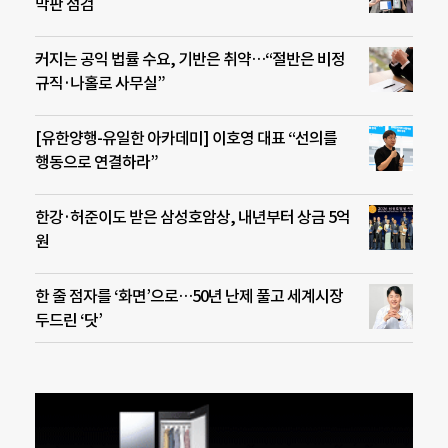
막판 점검
커지는 공익 법률 수요, 기반은 취약…“절반은 비정
규직·나홀로 사무실”
[유한양행-유일한 아카데미] 이호영 대표 “선의를
행동으로 연결하라”
한강·허준이도 받은 삼성호암상, 내년부터 상금 5억
원
한 줄 점자를 ‘화면’으로…50년 난제 풀고 세계시장
두드린 ‘닷’