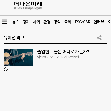
뉴스
경제
사회
환경
공익
국제
ESG·CSR
인터뷰
오
뮤지션 리그
졸업한 그들은 어디로 가는가?
박민영 기자
2017년 12월 5일