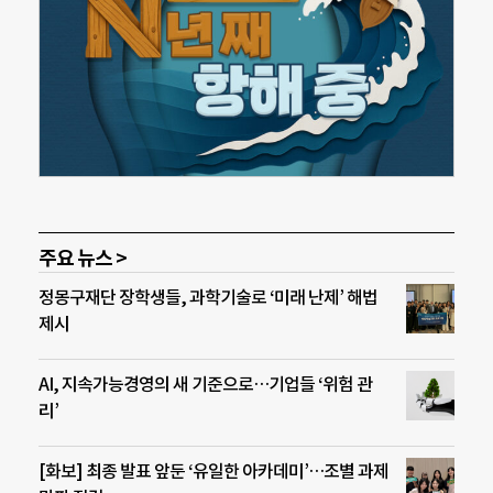
주요 뉴스 >
정몽구재단 장학생들, 과학기술로 ‘미래 난제’ 해법
제시
AI, 지속가능경영의 새 기준으로…기업들 ‘위험 관
리’
[화보] 최종 발표 앞둔 ‘유일한 아카데미’…조별 과제