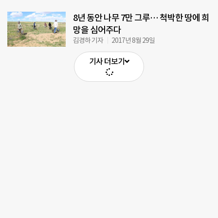
8년 동안 나무 7만 그루… 척박한 땅에 희
망을 심어주다
김경하 기자
2017년 8월 29일
기사 더보기