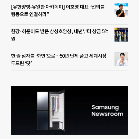
[유한양행-유일한 아카데미] 이호영 대표 “선의를
행동으로 연결하라”
한강·허준이도 받은 삼성호암상, 내년부터 상금 5억
원
한 줄 점자를 ‘화면’으로…50년 난제 풀고 세계시장
두드린 ‘닷’