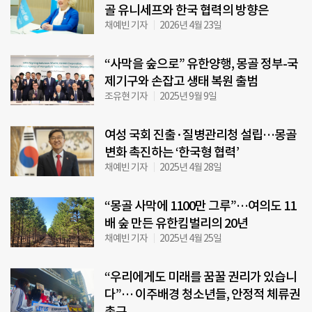
골 유니세프와 한국 협력의 방향은
채예빈 기자
2026년 4월 23일
“사막을 숲으로” 유한양행, 몽골 정부-국
제기구와 손잡고 생태 복원 출범
조유현 기자
2025년 9월 9일
여성 국회 진출·질병관리청 설립…몽골
변화 촉진하는 ‘한국형 협력’
채예빈 기자
2025년 4월 28일
“몽골 사막에 1100만 그루”…여의도 11
배 숲 만든 유한킴벌리의 20년
채예빈 기자
2025년 4월 25일
“우리에게도 미래를 꿈꿀 권리가 있습니
다”… 이주배경 청소년들, 안정적 체류권
촉구