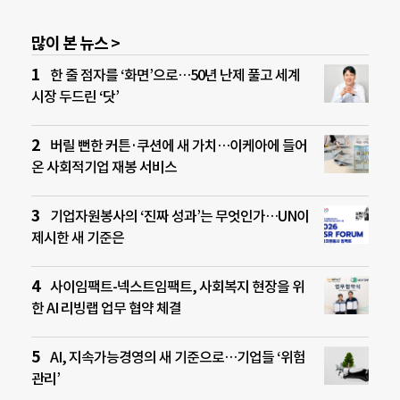
많이 본 뉴스 >
한 줄 점자를 ‘화면’으로…50년 난제 풀고 세계
시장 두드린 ‘닷’
버릴 뻔한 커튼·쿠션에 새 가치…이케아에 들어
온 사회적기업 재봉 서비스
기업자원봉사의 ‘진짜 성과’는 무엇인가…UN이
제시한 새 기준은
사이임팩트-넥스트임팩트, 사회복지 현장을 위
한 AI 리빙랩 업무 협약 체결
AI, 지속가능경영의 새 기준으로…기업들 ‘위험
관리’