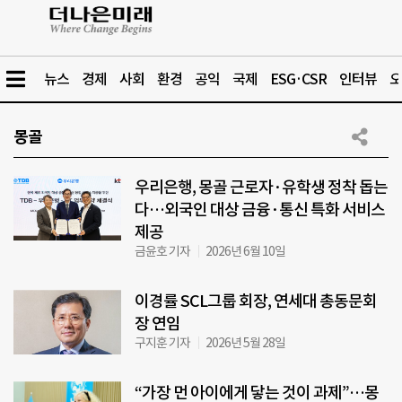
뉴스
경제
사회
환경
공익
국제
ESG·CSR
인터뷰
오
몽골
우리은행, 몽골 근로자·유학생 정착 돕는
다…외국인 대상 금융·통신 특화 서비스
제공
금윤호 기자
2026년 6월 10일
이경률 SCL그룹 회장, 연세대 총동문회
장 연임
구지훈 기자
2026년 5월 28일
“가장 먼 아이에게 닿는 것이 과제”…몽