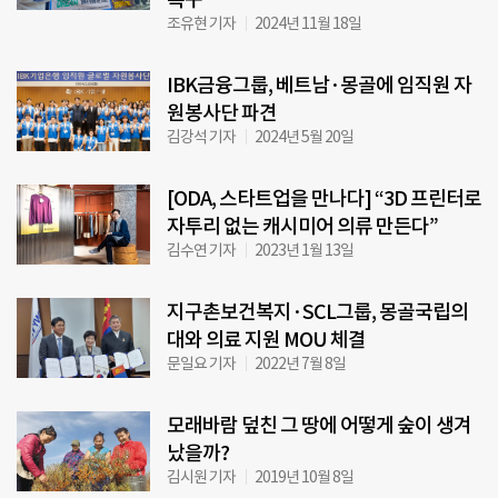
조유현 기자
2024년 11월 18일
IBK금융그룹, 베트남·몽골에 임직원 자
원봉사단 파견
김강석 기자
2024년 5월 20일
[ODA, 스타트업을 만나다] “3D 프린터로
자투리 없는 캐시미어 의류 만든다”
김수연 기자
2023년 1월 13일
지구촌보건복지·SCL그룹, 몽골국립의
대와 의료 지원 MOU 체결
문일요 기자
2022년 7월 8일
모래바람 덮친 그 땅에 어떻게 숲이 생겨
났을까?
김시원 기자
2019년 10월 8일