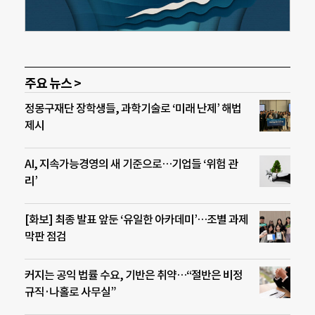
주요 뉴스 >
정몽구재단 장학생들, 과학기술로 ‘미래 난제’ 해법
제시
AI, 지속가능경영의 새 기준으로…기업들 ‘위험 관
리’
[화보] 최종 발표 앞둔 ‘유일한 아카데미’…조별 과제
막판 점검
커지는 공익 법률 수요, 기반은 취약…“절반은 비정
규직·나홀로 사무실”