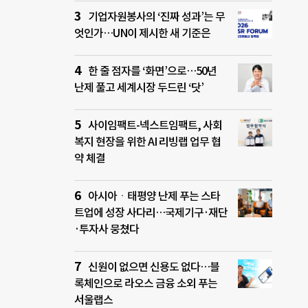
기업자원봉사의 ‘진짜 성과’는 무
엇인가…UN이 제시한 새 기준은
한 줄 점자를 ‘화면’으로…50년
난제 풀고 세계시장 두드린 ‘닷’
사이임팩트-넥스트임팩트, 사회
복지 현장을 위한 AI 리빙랩 업무 협
약 체결
아시아ㆍ태평양 난제 푸는 스타
트업에 성장 사다리…국제기구·재단
·투자사 뭉쳤다
신원이 없으면 신용도 없다…블
록체인으로 라오스 금융 소외 푸는
서울랩스