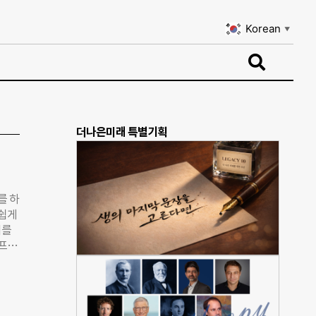
Korean
▼
Korean
▼
더나은미래 특별기획
를 하
 쉽게
이를
 프로
지려
 한
중개
새벽