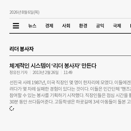
2026년 8월 6일(목)
뉴스
경제
사회
환경
공익
국제
리더 봉사자
체계적인 시스템이 ‘리더 봉사자’ 만든다
정유진 기자
2013년 2월 26일
11:49
선진국 사례 1987년, 미국 직장인 몇 명이 한자리에 모였다. 이들에
려다가 몇 차례 실패한 경험이 있다는 것이다. 이들은 민간단체 ‘핸
참여할 수 있는 봉사를 기획하기 시작했다. 직장인들은 점심 시간을 
30분 동안 쓰다듬어준다. 고등학생은 하굣길에 3세 아동들이 돌본 고
그램은 시민의 엄청난 참여를 이끌어냈고, 핸즈온 네트워크는 미국 전
면 체계적인 시스템이 필요하다. 핸즈온 네트워크는 봉사자와 수혜자를
사회공헌 담당자는 매주 수요일 2시간 동안 ‘푸드뱅크(Food Ban
소)’의 ‘프로젝트 리더’가 된다. 그는 봉사를 시작하기에 앞서 프로