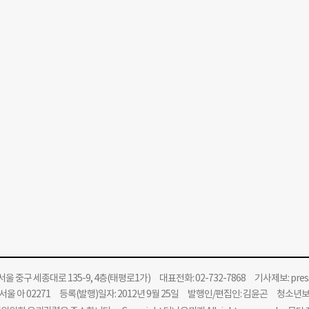
울 중구 세종대로 135-9, 4층(태평로1가) 대표전화: 02-732-7868 기사제보:
pre
울 아 02271 등록(발행)일자: 2012년 9월 25일 발행인/편집인: 김윤곤 청소년