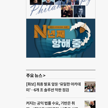
부 역
일 봉
주요 뉴스 >
[화보] 최종 발표 앞둔 ‘유일한 아카데
미’…6개 조 솔루션 막판 점검
커지는 공익 법률 수요, 기반은 취