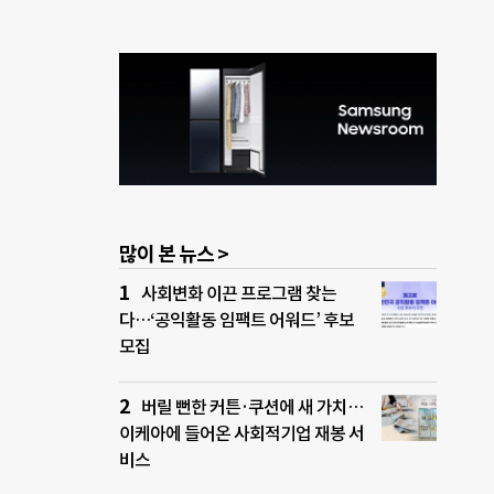
많이 본 뉴스 >
사회변화 이끈 프로그램 찾는
다…‘공익활동 임팩트 어워드’ 후보
모집
버릴 뻔한 커튼·쿠션에 새 가치…
이케아에 들어온 사회적기업 재봉 서
비스