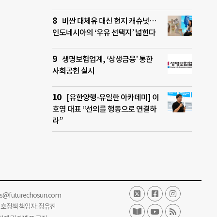
비싼 대체유 대신 현지 캐슈넛…
인도네시아의 ‘우유 선택지’ 넓힌다
생명보험업계, ‘상생금융’ 통한
사회공헌 실시
[유한양행-유일한 아카데미] 이
호영 대표 “선의를 행동으로 연결하
라”
ss@futurechosun.com
보호정책 책임자: 정유진