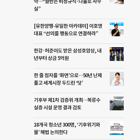
약…“절반은 비정규직·나홀로 사무
실”
[유한양행-유일한 아카데미] 이호영
대표 “선의를 행동으로 연결하라”
한강·허준이도 받은 삼성호암상, 내
년부터 상금 5억원
한 줄 점자를 ‘화면’으로…50년 난제
풀고 세계시장 두드린 ‘닷’
기후부 제1차 검증위 개최…복류수
실증 시설 운영 결과 검토
18개국 청소년 300명, ‘기후위기와
물’ 해법 논의한다