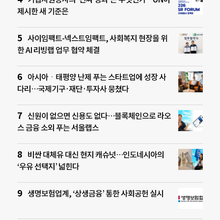
제시한 새 기준은
사이임팩트-넥스트임팩트, 사회복지 현장을 위
한 AI 리빙랩 업무 협약 체결
아시아ㆍ태평양 난제 푸는 스타트업에 성장 사
다리…국제기구·재단·투자사 뭉쳤다
신원이 없으면 신용도 없다…블록체인으로 라오
스 금융 소외 푸는 서울랩스
비싼 대체유 대신 현지 캐슈넛…인도네시아의
‘우유 선택지’ 넓힌다
생명보험업계, ‘상생금융’ 통한 사회공헌 실시