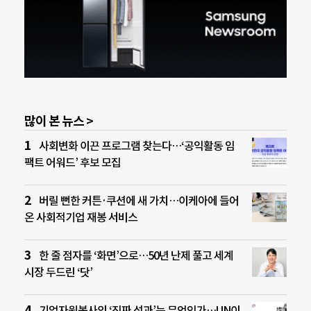
많이 본 뉴스 >
사회변화 이끈 프로그램 찾는다…‘공익활동 임
팩트 어워드’ 후보 모집
버릴 뻔한 커튼·쿠션에 새 가치…이케아에 들어
온 사회적기업 재봉 서비스
한 줄 점자를 ‘화면’으로…50년 난제 풀고 세계
시장 두드린 ‘닷’
기업자원봉사의 ‘진짜 성과’는 무엇인가…UN이