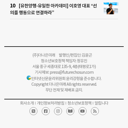
[유한양행-유일한 아카데미] 이호영 대표 “선
의를 행동으로 연결하라”
(주)더나은미래 발행인/편집인: 김윤곤
청소년보호정책 책임자: 정유진
서울 중구 세종대로 135-9, 4층(태평로1가)
기사제보:
press@futurechosun.com
인터넷신문윤리위원회 윤리강령을 준수합니다.
Copyright 더나은미래 All rights reserved.
무단 전재 및 재배포 금지.
회사소개
개인정보처리방침
청소년보호정책
알립니다