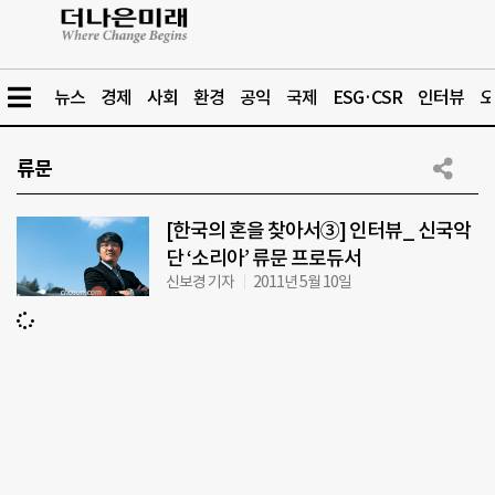
뉴스
경제
사회
환경
공익
국제
ESG·CSR
인터뷰
오
류문
[한국의 혼을 찾아서③] 인터뷰_ 신국악
단 ‘소리아’ 류문 프로듀서
신보경 기자
2011년 5월 10일