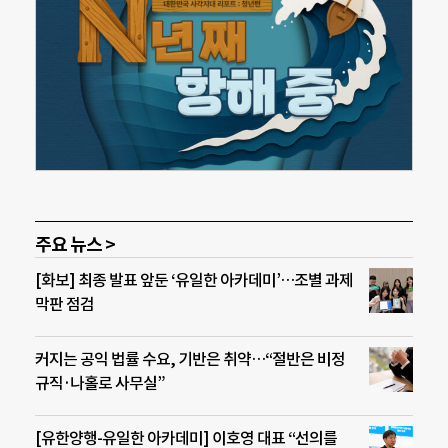
주요 뉴스 >
[화보] 최종 발표 앞둔 ‘유일한 아카데미’…조별 과제
막판 점검
커지는 공익 법률 수요, 기반은 취약…“절반은 비정
규직·나홀로 사무실”
[유한양행-유일한 아카데미] 이호영 대표 “선의를