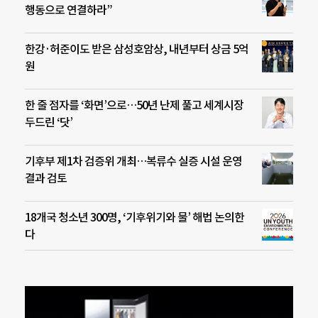
행동으로 연결하라”
한강·허준이도 받은 삼성호암상, 내년부터 상금 5억
원
한 줄 점자를 ‘화면’으로…50년 난제 풀고 세계시장
두드린 ‘닷’
기후부 제1차 검증위 개최…복류수 실증 시설 운영
결과 검토
18개국 청소년 300명, ‘기후위기와 물’ 해법 논의한
다