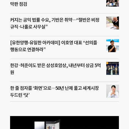
막판 점검
커지는 공익 법률 수요, 기반은 취약…“절반은 비정
규직·나홀로 사무실”
[유한양행-유일한 아카데미] 이호영 대표 “선의를
행동으로 연결하라”
한강·허준이도 받은 삼성호암상, 내년부터 상금 5억
원
한 줄 점자를 ‘화면’으로…50년 난제 풀고 세계시장
두드린 ‘닷’