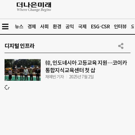
뉴스
경제
사회
환경
공익
국제
ESG·CSR
인터뷰
오
디지털 인프라
韓, 인도네시아 고등교육 지원…코이카
통합지식교육센터 첫 삽
채예빈 기자
2025년 7월 2일