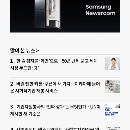
많이 본 뉴스 >
한 줄 점자를 ‘화면’으로…50년 난제 풀고 세계
시장 두드린 ‘닷’
버릴 뻔한 커튼·쿠션에 새 가치…이케아에 들어
온 사회적기업 재봉 서비스
기업자원봉사의 ‘진짜 성과’는 무엇인가…UN이
제시한 새 기준은
사이임팩트-넥스트임팩트, 사회복지 현장을 위