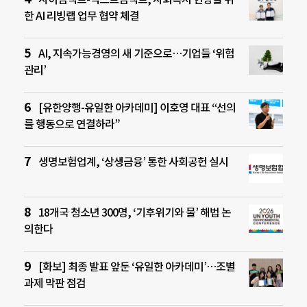
한 AI 리빙랩 업무 협약 체결
AI, 지속가능경영의 새 기준으로…기업들 ‘위험
관리’
[유한양행-유일한 아카데미] 이호영 대표 “선의
를 행동으로 연결하라”
생명보험업계, ‘상생금융’ 통한 사회공헌 실시
18개국 청소년 300명, ‘기후위기와 물’ 해법 논
의한다
[화보] 최종 발표 앞둔 ‘유일한 아카데미’…조별
과제 막판 점검