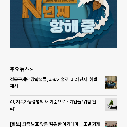
주요 뉴스 >
정몽구재단 장학생들, 과학기술로 ‘미래 난제’ 해법
제시
AI, 지속가능경영의 새 기준으로…기업들 ‘위험 관
리’
[화보] 최종 발표 앞둔 ‘유일한 아카데미’…조별 과제