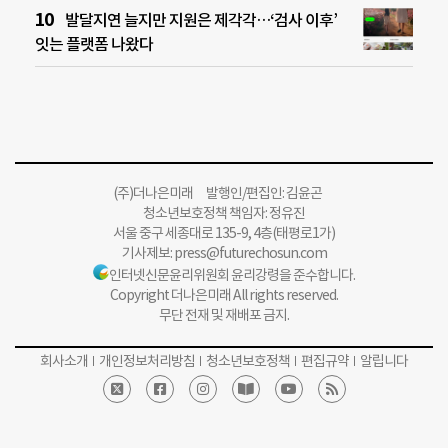
발달지연 늘지만 지원은 제각각…‘검사 이후’
잇는 플랫폼 나왔다
(주)더나은미래 발행인/편집인: 김윤곤
청소년보호정책 책임자: 정유진
서울 중구 세종대로 135-9, 4층(태평로1가)
기사제보:
press@futurechosun.com
인터넷신문윤리위원회 윤리강령을 준수합니다.
Copyright 더나은미래 All rights reserved.
무단 전재 및 재배포 금지.
회사소개
개인정보처리방침
청소년보호정책
편집규약
알립니다