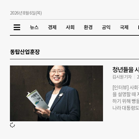
2026년 8월 6일(목)
뉴스
경제
사회
환경
공익
국제
동탑산업훈장
청년들을 사
김시원 기자
2
[인터뷰] 사
을 설명할 때 
하기 위해 빵
나라 대통령도
될 당시만 해
가의 길로 이끌
이다. 고용노
기업과 사회적