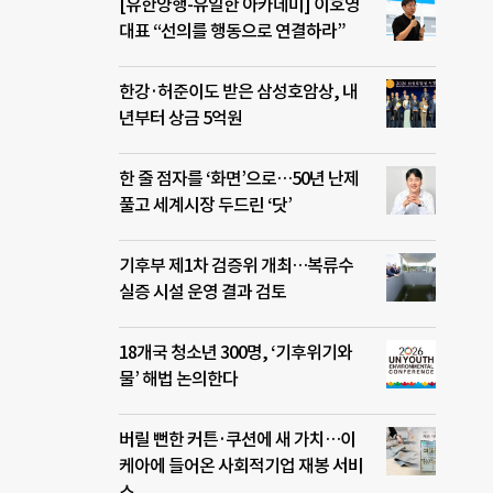
[유한양행-유일한 아카데미] 이호영
대표 “선의를 행동으로 연결하라”
한강·허준이도 받은 삼성호암상, 내
년부터 상금 5억원
한 줄 점자를 ‘화면’으로…50년 난제
풀고 세계시장 두드린 ‘닷’
기후부 제1차 검증위 개최…복류수
실증 시설 운영 결과 검토
18개국 청소년 300명, ‘기후위기와
물’ 해법 논의한다
버릴 뻔한 커튼·쿠션에 새 가치…이
케아에 들어온 사회적기업 재봉 서비
스