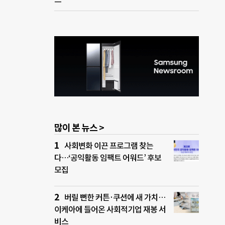
많이 본 뉴스 >
사회변화 이끈 프로그램 찾는
다…‘공익활동 임팩트 어워드’ 후보
모집
버릴 뻔한 커튼·쿠션에 새 가치…
이케아에 들어온 사회적기업 재봉 서
비스