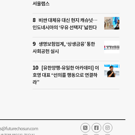
서울랩스
비싼 대체유 대신 현지 캐슈넛…
인도네시아의 ‘우유 선택지’ 넓힌다
생명보험업계, ‘상생금융’ 통한
사회공헌 실시
[유한양행-유일한 아카데미] 이
호영 대표 “선의를 행동으로 연결하
라”
ss@futurechosun.com