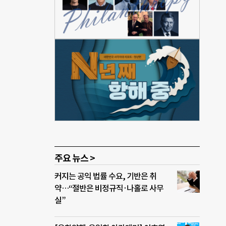
을 쓴
기업
하면서
 하
이제는
한 권
 사
온 청
영리
주요 뉴스 >
커지는 공익 법률 수요, 기반은 취
약…“절반은 비정규직·나홀로 사무
실”