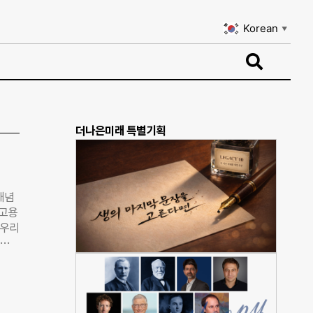
Korean
▼
Korean
▼
더나은미래 특별기획
개념
 고용
 우리
 소개
기업
는 책
회적
 분