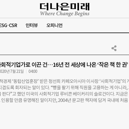
ESG·CSR
인터뷰
오피니언
회적기업가로 이끈 건…16년 전 세상에 나온 ‘작은 책 한 권’
020년 7월 21일
04:00
회적경제 ‘동탑산업훈장’ 받은 정선희 카페오아시아 이사장 ‘사회적기업’의 
지겹도록 회자되는 말이 있다. “빵을 팔기 위해 직원을 고용하는 게 아니라,
을 판다”고 했던 미국의 사회적기업 루비콘 베이커리의 슬로건이다. 지금은
 인용할 만큼 유명해진 말이지만, 2004년 문고판 책자에 담겨 국내에 처음
도 신선하고 놀랍다는 반응이었다. 한국의 수많은 청년과 대학생을 사회적
었던 조그마한 책. 정선희(59) 카페오아시아 이사가 쓴 ‘사회적기업’이라
동부가 이달 초 정선희 이사에게 ‘동탑산업훈장’을 수여했다. 오랜 기간 사
경제 발전에 기여한 공을 인정하는 훈장이었다. 정선희 이사는 사회적경제