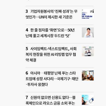
기업자원봉사의 ‘진짜 성과’는 무
엇인가…UN이 제시한 새 기준은
한 줄 점자를 ‘화면’으로…50년
난제 풀고 세계시장 두드린 ‘닷’
사이임팩트-넥스트임팩트, 사회
복지 현장을 위한 AI 리빙랩 업무 협
약 체결
아시아ㆍ태평양 난제 푸는 스타
트업에 성장 사다리…국제기구·재단
·투자사 뭉쳤다
신원이 없으면 신용도 없다…블
록체인으로 라오스 금융 소외 푸는