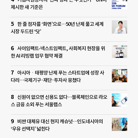
제시한 새 기준은
한 줄 점자를 ‘화면’으로…50년 난제 풀고 세계
시장 두드린 ‘닷’
사이임팩트-넥스트임팩트, 사회복지 현장을 위
한 AI 리빙랩 업무 협약 체결
아시아ㆍ태평양 난제 푸는 스타트업에 성장 사
다리…국제기구·재단·투자사 뭉쳤다
신원이 없으면 신용도 없다…블록체인으로 라오
스 금융 소외 푸는 서울랩스
비싼 대체유 대신 현지 캐슈넛…인도네시아의
‘우유 선택지’ 넓힌다