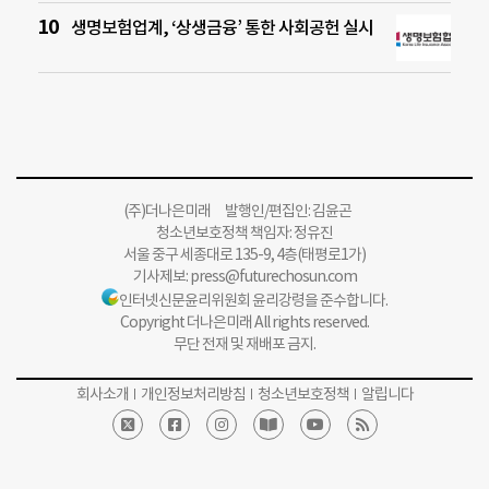
생명보험업계, ‘상생금융’ 통한 사회공헌 실시
(주)더나은미래 발행인/편집인: 김윤곤
청소년보호정책 책임자: 정유진
서울 중구 세종대로 135-9, 4층(태평로1가)
기사제보:
press@futurechosun.com
인터넷신문윤리위원회 윤리강령을 준수합니다.
Copyright 더나은미래 All rights reserved.
무단 전재 및 재배포 금지.
회사소개
개인정보처리방침
청소년보호정책
알립니다