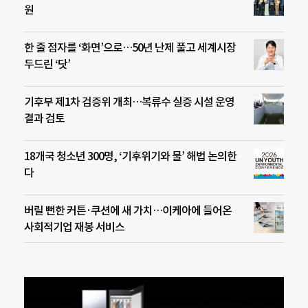
원
한 줄 점자를 ‘화면’으로…50년 난제 풀고 세계시장
두드린 ‘닷’
기후부 제1차 검증위 개최…복류수 실증 시설 운영
결과 검토
18개국 청소년 300명, ‘기후위기와 물’ 해법 논의한
다
버릴 뻔한 커튼·쿠션에 새 가치…이케아에 들어온
사회적기업 재봉 서비스