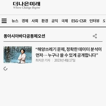
뉴스
경제
사회
환경
공익
국제
ESG·CSR
인터뷰
오
동아시아바다공동체오션
“해양쓰레기 문제, 정확한 데이터 분석이
먼저… 누구나 쓸 수 있게 공개합니다”
최지은 기자
2023년 4월 17일