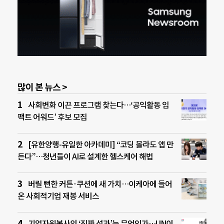
많이 본 뉴스 >
사회변화 이끈 프로그램 찾는다…‘공익활동 임
팩트 어워드’ 후보 모집
[유한양행-유일한 아카데미] “코딩 몰라도 앱 만
든다”…청년들이 AI로 설계한 헬스케어 해법
버릴 뻔한 커튼·쿠션에 새 가치…이케아에 들어
온 사회적기업 재봉 서비스
기업자원봉사의 ‘진짜 성과’는 무엇인가…UN이