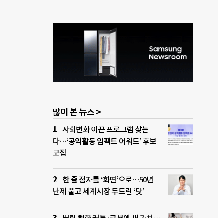
많이 본 뉴스 >
사회변화 이끈 프로그램 찾는
다…‘공익활동 임팩트 어워드’ 후보
모집
한 줄 점자를 ‘화면’으로…50년
난제 풀고 세계시장 두드린 ‘닷’