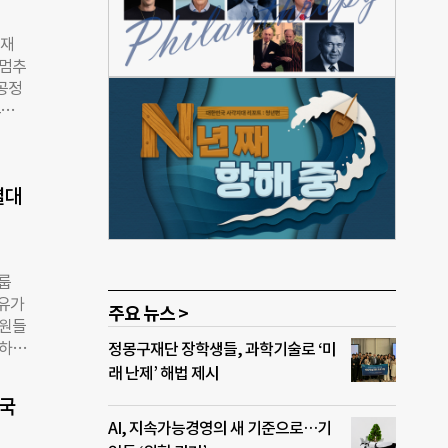
함해
장에
 재
에 보
 멈추
혐의
공정
종합적
4일
 경
자주
동청도
&D)
반
 실
별대
23
 화
다.
선 조
룹
수 사
 유가
 노후
주요 뉴스 >
직원들
시나
 하겠
정몽구재단 장학생들, 과학기술로 ‘미
한다.
 소
래 난제’ 해법 제시
획을
린
대국
 치료
AI, 지속가능경영의 새 기준으로…기
수습