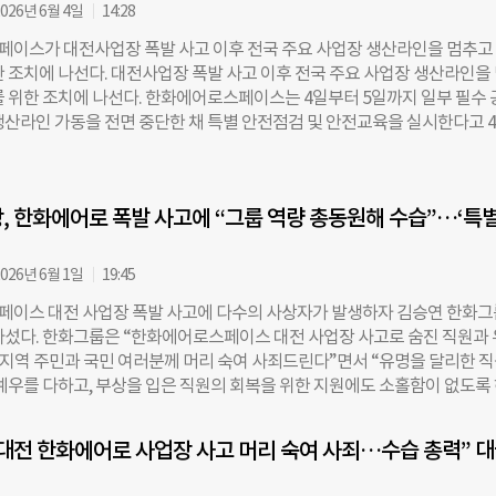
이 숨지고 2명이 중경상을 입었다. 경찰은 사고 직후 가재웅 사업장장을 포
026년 6월 4일
14:28
장, 근로자 및 유족 등 32명을 조사했다. 이와 별도로 경찰은 사고 당시 현
이스가 대전사업장 폭발 사고 이후 전국 주요 사업장 생산라인을 멈추고
700여 점을 분석하고 이중 세척 도구와 부품 등 17점을 국립과학수사연구원
한 조치에 나선다. 대전사업장 폭발 사고 이후 전국 주요 사업장 생산라인을
을 의뢰했다. 류근실 광역범죄수사대장은 “사업장장을 업무상과실치사상 
를 위한 조치에 나선다. 한화에어로스페이스는 4일부터 5일까지 일부 필수 
사 중이며 출국 금지 조치가 이뤄진 상태이며 국과수 감정 결과가 나온 후 
생산라인 가동을 전면 중단한 채 특별 안전점검 및 안전교육을 실시한다고 
원인을 규명하겠다”고 밝혔다. 그러면서 “위법 사항이나 혐의점 등이 발견될
따라 추진체 및 장약을 생산하는 대전과 충북 보은, 전남 여수사업장과 K-9
자가 있을 수 있다”고 덧붙였다. 한편 경찰 조사와 별도로 대전지방고용노
공엔진 등을 생산하는 경남 창원 1, 2, 3사업장, 대전, 판교, 아산 연구개발(R
장을 산업안전보건법 위반 혐의로, 손재일 대표이사를 중대재해처벌법 위
국 9개 사업장은 이틀간 작업을 멈추고 특별 안전점검과 임직원 안전교육을
 조사 중이다. 금윤호 더나은미래 기자
, 한화에어로 폭발 사고에 “그룹 역량 총동원해 수습”…‘특
에어로스페이스가 여러 사업장의 생산라인 가동을 동시에 중단하는 것은 20
(에어로+한화디펜스+한화 방산 부문) 출범 후 처음이다. 모든 사업장에서는
재해 위험요소, 불안전 상태·시설, 위험성 평가, 사고 사례 등을 종합 점검한
026년 6월 1일
19:45
업 환경, 구조물 등에 대한 재점검도 포함되며, 최근 3개년 위험성 결과 개
이스 대전 사업장 폭발 사고에 다수의 사상자가 발생하자 김승연 한화그
 대책 이행 상태도 점검 대상이다. 특히 화약류를 취급하는 대전, 보은, 여
나섰다. 한화그룹은 “한화에어로스페이스 대전 사업장 사고로 숨진 직원과
을 포함해 공실별 보호구, 접지, 온습도 상태, 치공구 관리 현황, 안전 장비
원, 지역 주민과 국민 여러분께 머리 숙여 사죄드린다”면서 “유명을 달리한 
하고 저장소 및 폐화약 관리 상태를 확인할 계획이다. 또한 각 공실별 비상 
 예우를 다하고, 부상을 입은 직원의 회복을 위한 지원에도 소홀함이 없도록
비상조치 훈련도 실시한다. 이와 함께 임직우너 대상 특별 안전교육도 병행
. 김승연 한화그룹 회장은 “업무에 최선을 다하던 직원들이 숨지고 다쳤다는
내외 유사 사고 사례와 작업중지권 교육을 진행하고, 조직별 비상 대응 계
심정을 가눌 길이 없다”며 “깊은 애도와 함께 유가족에게 위로의 말씀을 드
이다. 한편 지난
대전 한화에어로 사업장 사고 머리 숙여 사죄…수습 총력” 
. 이어 “유명을 달리한 직원들에게 최고의 예우를 하고 유가족 지원, 부상자
을 정성을 다해 신속하게 실행하도록 하겠다”고 약속했다. 김 회장은 사고 