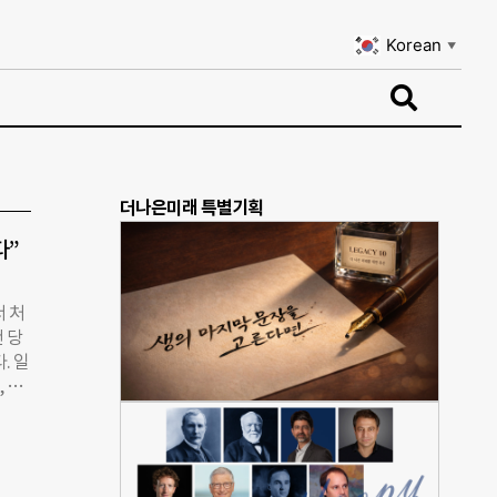
Korean
▼
Korean
▼
더나은미래 특별기획
다”
 처
 당
. 일
 공
 넣
있다.
. 기
 사고