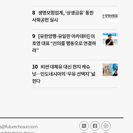
생명보험업계, ‘상생금융’ 통한
사회공헌 실시
[유한양행-유일한 아카데미] 이
호영 대표 “선의를 행동으로 연결하
라”
비싼 대체유 대신 현지 캐슈
넛…인도네시아의 ‘우유 선택지’ 넓
힌다
ss@futurechosun.com