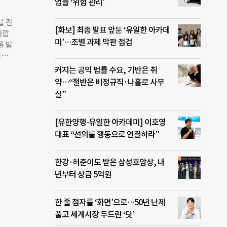
업들 ‘위험 관리’
별 대
다.
을 전
로스페
[화보] 최종 발표 앞둔 ‘유일한 아카데
타깝
 부상
미’…조별 과제 막판 점검
을 발
것으
않겠
과를
경위
커지는 공익 법률 수요, 기반은 취
가 재
약…“절반은 비정규직·나홀로 사무
어로
실”
 오
5명
[유한양행-유일한 아카데미] 이호영
 발
 산
대표 “선의를 행동으로 연결하라”
전
금윤
한강·허준이도 받은 삼성호암상, 내
년부터 상금 5억원
한 줄 점자를 ‘화면’으로…50년 난제
풀고 세계시장 두드린 ‘닷’