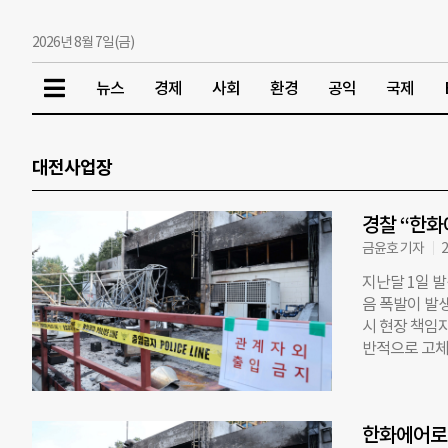
2026년 8월 7일(금)
뉴스
경제
사회
환경
공익
국제
대전사업장
경찰 “한화
금윤호 기자
2
지난달 1일 
음 폭발이 발
시 현장 책임
반적으로 고체
구 등에 화약
어 물이나 세
경찰에 따르면
한화에어로,
계와 연결된 