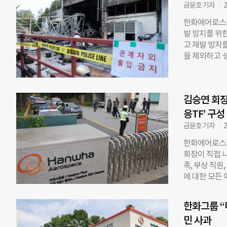
로 인해 5명
금윤호 기자
2
작업 팀장과 계
한화에어로스페
서 확보한 5
발 방지를 위
내 정밀 감정
고 재발 방지
로 입건해 조
을 제외하고 
으로 판단해 
밝혔다. 이에 
우 추가 입건
포, 장갑차, 항
가재웅 사업장
캠퍼스 등 전
혐의로 입건해
김승연 회장
시한다. 한화
년 통합 법인
응TF’ 구성
재·폭발, 중대
금윤호 기자
2
기계 장치와 작
한화에어로스페
치와 재발 방지
회장이 직접 
업장은 전 공정
족, 부상 직
화 등을 점검
에 대한 모든
리오에 따른 
다”고 밝혔다
사업장별로 국
식에 애통한 
재정비할 방침
한화그룹 “
다”고 전했다
민 사과
등 피해 수습