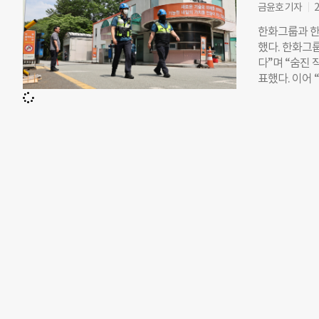
을 위해 그룹
금윤호 기자
2
응 TF는 여
한화그룹과 한
경찰과 소방 
했다. 한화그
이스 대전 사
다”며 “숨진
했다. 한화에
표했다. 이어
로 추정하고 
다”면서 “국
통해 밝혀질 
와 피해 상황
발하지 않도록
스페이스 대전
후 1시 브리핑
이 숨졌다. 함
생 후 김영훈
업안전보건본부
사업장에서는 
호 더나은미래