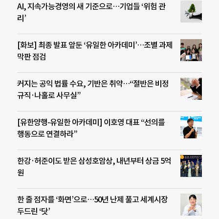
AI, 지속가능경영의 새 기준으로…기업들 ‘위험 관
리’
[화보] 최종 발표 앞둔 ‘유일한 아카데미’…조별 과제
막판 점검
커지는 공익 법률 수요, 기반은 취약…“절반은 비정
규직·나홀로 사무실”
[유한양행-유일한 아카데미] 이호영 대표 “선의를
행동으로 연결하라”
한강·허준이도 받은 삼성호암상, 내년부터 상금 5억
원
한 줄 점자를 ‘화면’으로…50년 난제 풀고 세계시장
두드린 ‘닷’