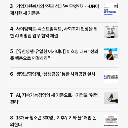
기업자원봉사의 ‘진짜 성과’는 무엇인가…UN이
제시한 새 기준은
사이임팩트-넥스트임팩트, 사회복지 현장을 위
한 AI 리빙랩 업무 협약 체결
[유한양행-유일한 아카데미] 이호영 대표 “선의
를 행동으로 연결하라”
생명보험업계, ‘상생금융’ 통한 사회공헌 실시
AI, 지속가능경영의 새 기준으로…기업들 ‘위험
관리’
18개국 청소년 300명, ‘기후위기와 물’ 해법 논
의한다