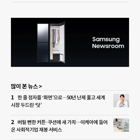
많이 본 뉴스 >
한 줄 점자를 ‘화면’으로…50년 난제 풀고 세계
시장 두드린 ‘닷’
버릴 뻔한 커튼·쿠션에 새 가치…이케아에 들어
온 사회적기업 재봉 서비스