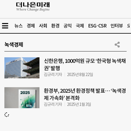
뉴스
경제
사회
환경
공익
국제
ESG·CSR
인터뷰
오
녹색경제
신한은행, 1000억원 규모 ‘한국형 녹색채
권’ 발행
김규리 기자
2025년 8월 22일
환경부, 2025년 환경정책 발표… ‘녹색경
제 가속화’ 본격화
김규리 기자
2025년 1월 3일