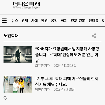
뉴스
경제
사회
환경
공익
국제
ESG·CSR
인터뷰
오
노인학대
“아버지가 요양원에서 방치당해 사망했
습니다”…‘학대’ 판정에도 처분 없는 이
유
조유현 기자
2024년 11월 13일
[기부 그 후] 학대 피해 어르신들의 한끼
식사를 채워주세요.
박민영 기자
2017년 7월 28일