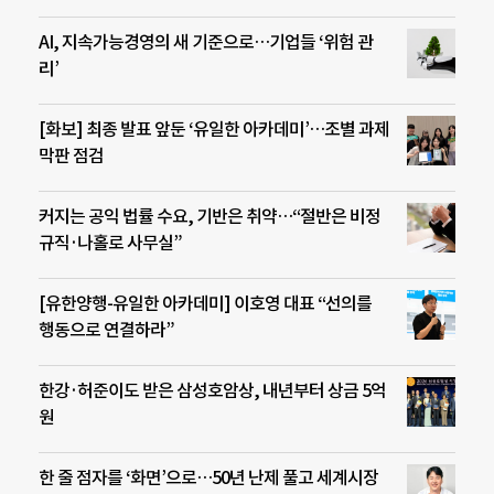
AI, 지속가능경영의 새 기준으로…기업들 ‘위험 관
리’
[화보] 최종 발표 앞둔 ‘유일한 아카데미’…조별 과제
막판 점검
커지는 공익 법률 수요, 기반은 취약…“절반은 비정
규직·나홀로 사무실”
[유한양행-유일한 아카데미] 이호영 대표 “선의를
행동으로 연결하라”
한강·허준이도 받은 삼성호암상, 내년부터 상금 5억
원
한 줄 점자를 ‘화면’으로…50년 난제 풀고 세계시장