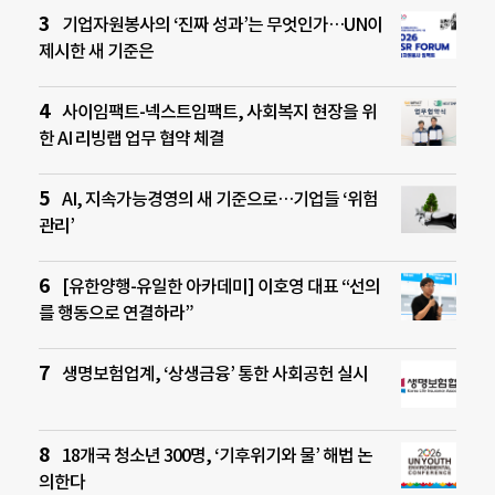
기업자원봉사의 ‘진짜 성과’는 무엇인가…UN이
제시한 새 기준은
사이임팩트-넥스트임팩트, 사회복지 현장을 위
한 AI 리빙랩 업무 협약 체결
AI, 지속가능경영의 새 기준으로…기업들 ‘위험
관리’
[유한양행-유일한 아카데미] 이호영 대표 “선의
를 행동으로 연결하라”
생명보험업계, ‘상생금융’ 통한 사회공헌 실시
18개국 청소년 300명, ‘기후위기와 물’ 해법 논
의한다