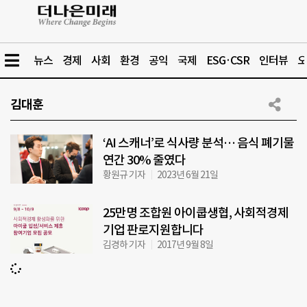
뉴스
경제
사회
환경
공익
국제
ESG·CSR
인터뷰
오
김대훈
‘AI 스캐너’로 식사량 분석… 음식 폐기물
연간 30% 줄였다
황원규 기자
2023년 6월 21일
25만명 조합원 아이쿱생협, 사회적경제
기업 판로지원합니다
김경하 기자
2017년 9월 8일