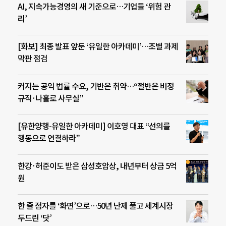
AI, 지속가능경영의 새 기준으로…기업들 ‘위험 관
리’
[화보] 최종 발표 앞둔 ‘유일한 아카데미’…조별 과제
막판 점검
커지는 공익 법률 수요, 기반은 취약…“절반은 비정
규직·나홀로 사무실”
[유한양행-유일한 아카데미] 이호영 대표 “선의를
행동으로 연결하라”
한강·허준이도 받은 삼성호암상, 내년부터 상금 5억
원
한 줄 점자를 ‘화면’으로…50년 난제 풀고 세계시장
두드린 ‘닷’