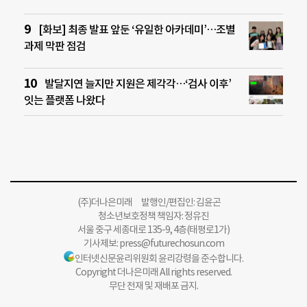
[화보] 최종 발표 앞둔 ‘유일한 아카데미’…조별
과제 막판 점검
발달지연 늘지만 지원은 제각각…‘검사 이후’
잇는 플랫폼 나왔다
(주)더나은미래 발행인/편집인: 김윤곤
청소년보호정책 책임자: 정유진
서울 중구 세종대로 135-9, 4층(태평로1가)
기사제보:
press@futurechosun.com
인터넷신문윤리위원회 윤리강령을 준수합니다.
Copyright 더나은미래 All rights reserved.
무단 전재 및 재배포 금지.