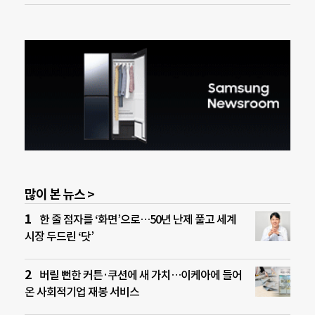
많이 본 뉴스 >
한 줄 점자를 ‘화면’으로…50년 난제 풀고 세계
시장 두드린 ‘닷’
버릴 뻔한 커튼·쿠션에 새 가치…이케아에 들어
온 사회적기업 재봉 서비스