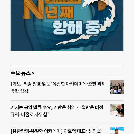
주요 뉴스 >
[화보] 최종 발표 앞둔 ‘유일한 아카데미’…조별 과제
막판 점검
커지는 공익 법률 수요, 기반은 취약…“절반은 비정
규직·나홀로 사무실”
[유한양행-유일한 아카데미] 이호영 대표 “선의를