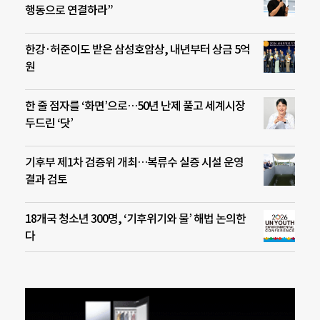
행동으로 연결하라”
한강·허준이도 받은 삼성호암상, 내년부터 상금 5억
원
한 줄 점자를 ‘화면’으로…50년 난제 풀고 세계시장
두드린 ‘닷’
기후부 제1차 검증위 개최…복류수 실증 시설 운영
결과 검토
18개국 청소년 300명, ‘기후위기와 물’ 해법 논의한
다