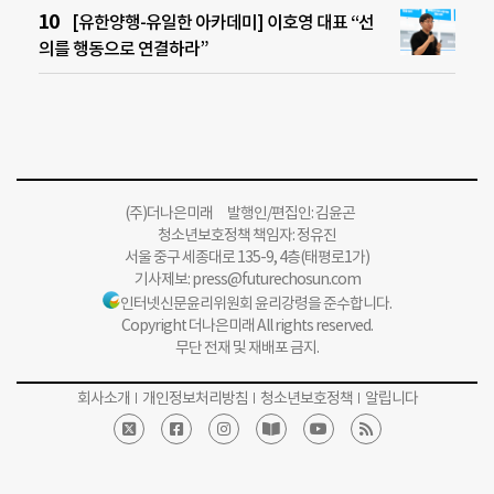
[유한양행-유일한 아카데미] 이호영 대표 “선
의를 행동으로 연결하라”
(주)더나은미래 발행인/편집인: 김윤곤
청소년보호정책 책임자: 정유진
서울 중구 세종대로 135-9, 4층(태평로1가)
기사제보:
press@futurechosun.com
인터넷신문윤리위원회 윤리강령을 준수합니다.
Copyright 더나은미래 All rights reserved.
무단 전재 및 재배포 금지.
회사소개
개인정보처리방침
청소년보호정책
알립니다