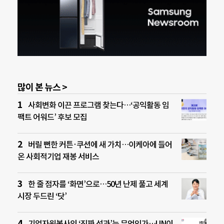
많이 본 뉴스 >
사회변화 이끈 프로그램 찾는다…‘공익활동 임
팩트 어워드’ 후보 모집
버릴 뻔한 커튼·쿠션에 새 가치…이케아에 들어
온 사회적기업 재봉 서비스
한 줄 점자를 ‘화면’으로…50년 난제 풀고 세계
시장 두드린 ‘닷’
기업자원봉사의 ‘진짜 성과’는 무엇인가…UN이