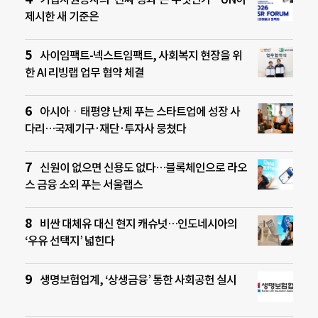
제시한 새 기준은
사이임팩트-넥스트임팩트, 사회복지 현장을 위
한 AI 리빙랩 업무 협약 체결
아시아ㆍ태평양 난제 푸는 스타트업에 성장 사
다리…국제기구·재단·투자사 뭉쳤다
신원이 없으면 신용도 없다…블록체인으로 라오
스 금융 소외 푸는 서울랩스
비싼 대체유 대신 현지 캐슈넛…인도네시아의
‘우유 선택지’ 넓힌다
생명보험업계, ‘상생금융’ 통한 사회공헌 실시