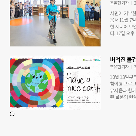
로젝트는 202
조유현 기자
2
다. ‘Have 
시민이 기부한
시작으로 양평
움서 11월 7
이 폐의류로 
한 시니어 모
형 없이 활용
다. 17일 오
기부 물품에 
막식은 폐의류
매장에서 재순
올라 세대를 
따르면, 가장
인협회(더블유
생산을 회피해
버려진 물건
산업대학교 패
을
다. 패션쇼에
조유현 기자
2
판매될 예정이다
10월 13일부
“우리는 모두
참여형 프로그
처럼 엮인 ‘그
뮤지움과 함께 
는 이 메시지
된 물품의 현
달리 모든 작
수 있다는 메시지
을 해체해 다시 
‘지구와 더 
계를 맺자”는
종료 후 해체
연구소 등이 후
치로 재탄생하
환경을 주제로
강화됐다. 지