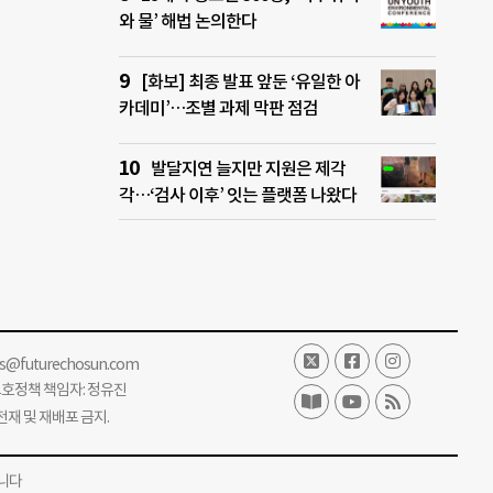
와 물’ 해법 논의한다
[화보] 최종 발표 앞둔 ‘유일한 아
카데미’…조별 과제 막판 점검
발달지연 늘지만 지원은 제각
각…‘검사 이후’ 잇는 플랫폼 나왔다
ss@futurechosun.com
보호정책 책임자: 정유진
단 전재 및 재배포 금지.
니다