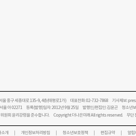
울 중구 세종대로 135-9, 4층(태평로1가) 대표전화: 02-732-7868 기사제보:
pre
울 아 02271 등록(발행)일자: 2012년 9월 25일 발행인/편집인: 김윤곤 청소년
위원회 윤리강령을 준수합니다.
Copyright 더나은미래 All rights reserved. 무
사소개
개인정보처리방침
청소년보호정책
편집규약
알립