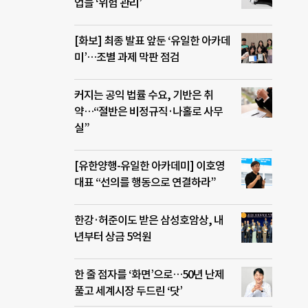
 현대
업들 ‘위험 관리’
참여
뜻한
[화보] 최종 발표 앞둔 ‘유일한 아카데
회용
미’…조별 과제 막판 점검
 김
 지
장윤경
커지는 공익 법률 수요, 기반은 취
약…“절반은 비정규직·나홀로 사무
실”
[유한양행-유일한 아카데미] 이호영
대표 “선의를 행동으로 연결하라”
한강·허준이도 받은 삼성호암상, 내
년부터 상금 5억원
한 줄 점자를 ‘화면’으로…50년 난제
풀고 세계시장 두드린 ‘닷’