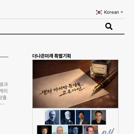
Korean
▼
Korean
▼
더나은미래 특별기획
 효과
가게의
 창출
프로젝
이라
작품으
-재순
 프