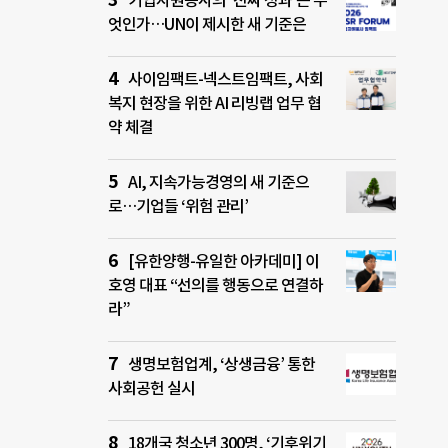
기업자원봉사의 ‘진짜 성과’는 무
엇인가…UN이 제시한 새 기준은
사이임팩트-넥스트임팩트, 사회
복지 현장을 위한 AI 리빙랩 업무 협
약 체결
AI, 지속가능경영의 새 기준으
로…기업들 ‘위험 관리’
[유한양행-유일한 아카데미] 이
호영 대표 “선의를 행동으로 연결하
라”
생명보험업계, ‘상생금융’ 통한
사회공헌 실시
18개국 청소년 300명, ‘기후위기