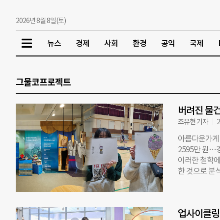
2026년 8월 8일(토)
뉴스
경제
사회
환경
공익
국제
그물코프로젝트
버려진 물건
조유현 기자
2
아름다운가게 ‘
2595만 원
이러한 철학에서
한 것으로 분
트’는 씨줄과 
는 의미를 담
로 만들고, 전
업사이클링 
환’으로 전환