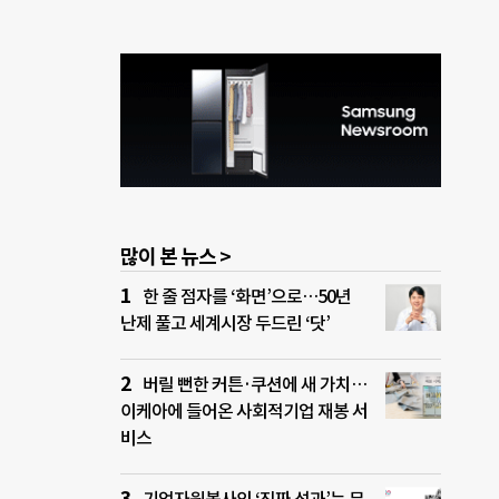
많이 본 뉴스 >
한 줄 점자를 ‘화면’으로…50년
난제 풀고 세계시장 두드린 ‘닷’
버릴 뻔한 커튼·쿠션에 새 가치…
이케아에 들어온 사회적기업 재봉 서
비스