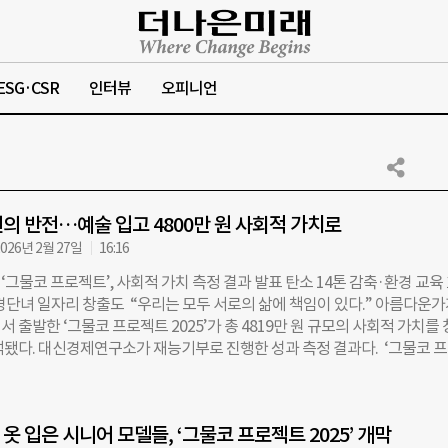
ESG·CSR
인터뷰
오피니언
의 반전…예술 입고 4800만 원 사회적 가치로
026년 2월 27일
16:16
그물코 프로젝트’, 사회적 가치 측정 결과 발표 탄소 14톤 감축·환경 교육
…경단녀 일자리 창출도 “우리는 모두 서로의 삶에 책임이 있다.” 아름다운
 출발한 ‘그물코 프로젝트 2025’가 총 4819만 원 규모의 사회적 가치를
석됐다. 대신경제연구소가 재능기부로 진행한 성과 측정 결과다. ‘그물코 
날줄로 엮인 ‘그물코’처럼, 지구를 지키는 일 역시 개인이 아닌 공동의 책임
았다. 프로젝트의 핵심은 시민이 기부한 물품에 예술가의 창작을 더해 새 
시 후 이를 다시 유통하는 구조다. 물건의 ‘소비-폐기’ 흐름을 ‘사용-재사용
옷 입은 시니어 모델들, ‘그물코 프로젝트 2025’ 개막
해, 개인의 소비가 환경과 사회에 미치는 영향을 되돌아보게 하려는 취지다.