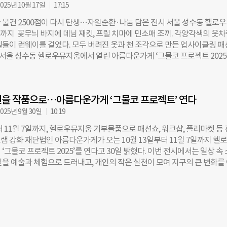
4년 첫선을 보인 후, 지난해 전시 규모와 참여 프로그램을 대폭 확대해 진
025년 10월 17일
17:15
a nice earth’를 주제로 한 2025 전시는 지난해 10월 서울 성수동 헬로우뮤
 물건 2500점이 다시 탄생…자원순환·나눔 담은 전시 서울 성수동 헬로
·수원·남양주 등 초·중학교 순회 전시로 이어졌다. 개막식에선 시니어 모
일까지 꽃무늬 바지에 데님 재킷, 프릴 치마에 민소매 조끼. 각양각색의 옷
만든 업사이클링 패션을 입고 런웨이에 올랐다. 전시장엔 생활용품을 물리적
델들이 런웨이를 걸었다. 모두 버려진 옷과 천 조각으로 만든 업사이클링 
한 이경래 작가와, 기부 의류를 재단해 새활용 작업을 거친 김효진 작가가 
후 서울 성수동 헬로우뮤지움에서 열린 아름다운가게 ‘그물코 프로젝트 2025’
예술을 더했다. 모든 작품은 전시 종료 후 해체되거나 원형을 유지한 채 회
에 새 생명을 불어넣은 패션쇼로 막을 올렸다. 시니어 모델 20여 명이 무
환된다. ◇ 환경 감축·시민 참여 확산·재취업까지…순환 모델 입증 보고
아우르는 워킹으로 자원순환과 나눔의 메시지를 전했다. 이들은 한국패션
 두드러진 것은 환경적 성과다. 기부 물품 재사용·새활용으로 동일 물품의 
팀)에서 모델 수업을 받고 있는 시니어 학생들이다. 이들이 입은 옷은 청
 온실가스 배출을 줄였다. 작품 제작과 전시 운영, 운송 과정에서 발생한 
을 작품으로…아름다운가게 ‘그물코 프로젝트’ 연다
션뷰티스타일스쿨 학생들이 낡은 재킷과 청바지 등을 재구성해 만든 작품
서 선보인 의상은 오는 24~26일 헬로우뮤지움 중정에서 열리는 플리마켓
025년 9월 30일
10:19
. ◇ 패션쇼와 전시, 모두 ‘시민 기부 물품’으로 완성 ‘그물코 프로젝트’
터 11월 7일까지, 헬로우뮤지움 기부물품으로 패션쇼, 워크샵, 플리마켓 등
 서로의 삶에 책임이 있다”는 아름다운가게의 철학에서 출발했다. 씨줄과 
램 강화 재단법인 아름다운가게가 오는 10월 13일부터 11월 7일까지 헬
물코’는 지구를 지키는 일 또한 함께 해야 한다는 뜻을 담고 있다. 아름다운
‘그물코 프로젝트 2025’를 연다고 30일 밝혔다. 이번 전시에서는 일상 속
를 확산하기 위해 지난해부터 전시를 열고 있다. 다른 환경·업사이클링 전
실을 예술과 체험으로 드러내고, 개인의 작은 실천이 모여 지구의 큰 변화를
품은 서울 그물코센터에 시민이 기부한 물품으로 제작된다. 전시가 끝나면 
를 전한다. 두 번째 시즌을 맞은 올해 전시의 부제는 ‘Have a nice earth’
순환시키는 구조다. 올해 전시 부제는 ‘Have a nice earth’. “지구와 더 나
나은 관계를 맺자’는 뜻을 담았다. 시민들이 기부한 물품으로 제작된 작품은 
 뜻을 담았으며, 헬로우뮤지움과 공동기획했다. 교보생명, 현대모비스, 대
돼 아름다운가게의 순환 시스템 속에서 다시 활용된다. 버려진 물건이 새로
원했다. ◇ 500점의 오브제, 2000점의 섬유로 그린 지구의 초상 이번 전
는 과정을 관람객이 직접 확인할 수 있다. 올해는 관객 참여형 프로그램이
 꾸준히 활동해온 두 작가가 참여했다. 구조적 오브제로
속가능 패션쇼를 비롯해 주말마다 ▲작가 워크숍 ▲플리마켓 등 다채로운 