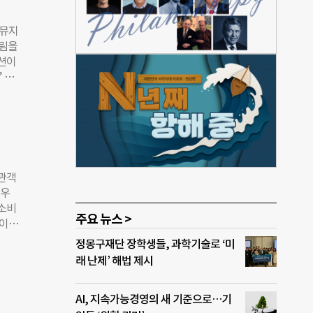
행됐
지움을
우뮤지
델들
차림을
 변
패션이
참여해
 개
수돼
대에
서에
예술
신규
강문화
배출량
이
에서
는
 관객
날줄
로우
가게
 소비
시와
주요 뉴스 >
 이끌
작품
로,
정몽구재단 장학생들, 과학기술로 ‘미
은 관
전시
래 난제’ 해법 제시
신경제
운 가
시에는
 한층
AI, 지속가능경영의 새 기준으로…기
체험