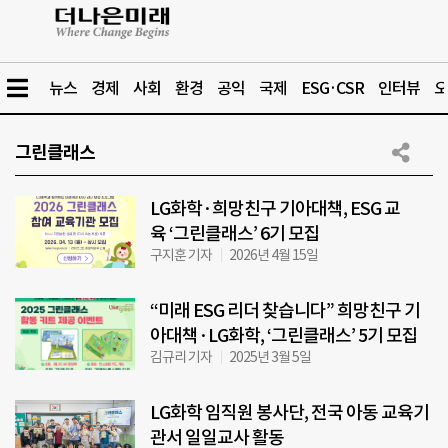
뉴스
경제
사회
환경
공익
국제
ESG·CSR
인터뷰
오
그린클래스
LG화학·희망친구 기아대책, ESG 교
육 ‘그린클래스’ 6기 모집
구지훈 기자
2026년 4월 15일
“미래 ESG 리더 찾습니다” 희망친구 기
아대책·LG화학, ‘그린클래스’ 5기 모집
김규리 기자
2025년 3월 5일
LG화학 임직원 봉사단, 전국 아동 교육기
관서 일일교사 활동