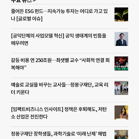
주요 뉴스 >
줄어든 ESG 펀드…지속가능 투자는 어디로 가고 있
나 [글로벌 이슈]
[공익단체의 사업모델 혁신] 공익 생태계의 빈틈을
메우려면
갈등 비용 연 250조원…최샛별 교수 “사회적 연결 회
복해야”
예술로 교실을 바꾸는 교사들…정몽구재단, 교육 리
더 키운다
[임팩트비즈니스 인사이트] 정책은 후퇴해도, 저탄
소 산업은 전진한다
정몽구재단 장학생들, 과학기술로 ‘미래 난제’ 해법