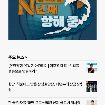
주요 뉴스 >
[유한양행-유일한 아카데미] 이호영 대표 “선의를
행동으로 연결하라”
한강·허준이도 받은 삼성호암상, 내년부터 상금 5억
원
한 줄 점자를 ‘화면’으로…50년 난제 풀고 세계시장