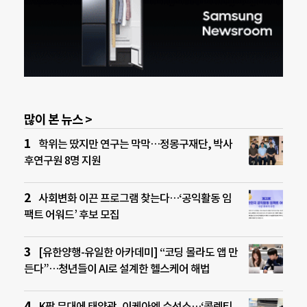
많이 본 뉴스 >
학위는 땄지만 연구는 막막…정몽구재단, 박사
후연구원 8명 지원
사회변화 이끈 프로그램 찾는다…‘공익활동 임
팩트 어워드’ 후보 모집
[유한양행-유일한 아카데미] “코딩 몰라도 앱 만
든다”…청년들이 AI로 설계한 헬스케어 해법
K팝 무대에 태양광, 이케아엔 수선소…‘콜렉티