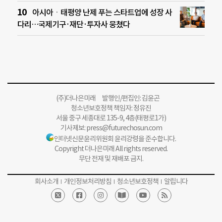
아시아ㆍ태평양 난제 푸는 스타트업에 성장 사
다리…국제기구·재단·투자사 뭉쳤다
(주)더나은미래 발행인/편집인: 김윤곤
청소년보호정책 책임자: 정유진
서울 중구 세종대로 135-9, 4층(태평로1가)
기사제보:
press@futurechosun.com
인터넷신문윤리위원회 윤리강령을 준수합니다.
Copyright 더나은미래 All rights reserved.
무단 전재 및 재배포 금지.
회사소개
개인정보처리방침
청소년보호정책
알립니다