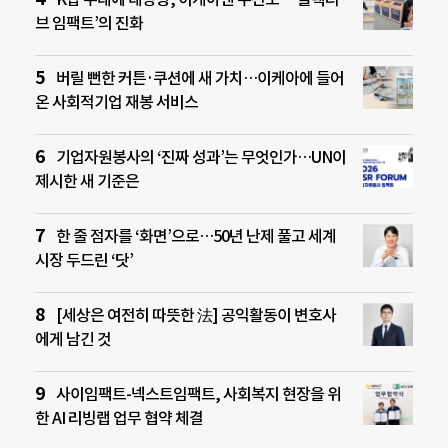
브 임팩트’의 진화
버릴 뻔한 커튼·쿠션에 새 가치…이케아에 들어
온 사회적기업 재봉 서비스
기업자원봉사의 ‘진짜 성과’는 무엇인가…UN이
제시한 새 기준은
한 줄 점자를 ‘화면’으로…50년 난제 풀고 세계
시장 두드린 ‘닷’
[세상은 여전히 따뜻한 法] 공익활동이 변호사
에게 남긴 것
사이임팩트-넥스트임팩트, 사회복지 현장을 위
한 AI 리빙랩 업무 협약 체결