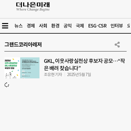
뉴스
경제
사회
환경
공익
국제
ESG·CSR
인터뷰
오
그랜드코리아레저
GKL, 이웃사랑실천상 후보자 공모…“작
은 배려 찾습니다”
조유현 기자
2025년 5월 7일