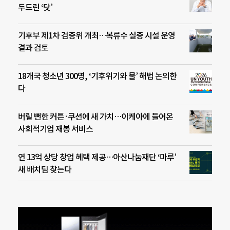
두드린 ‘닷’
기후부 제1차 검증위 개최…복류수 실증 시설 운영
결과 검토
18개국 청소년 300명, ‘기후위기와 물’ 해법 논의한
다
버릴 뻔한 커튼·쿠션에 새 가치…이케아에 들어온
사회적기업 재봉 서비스
연 13억 상당 창업 혜택 제공…아산나눔재단 ‘마루’
새 배치팀 찾는다