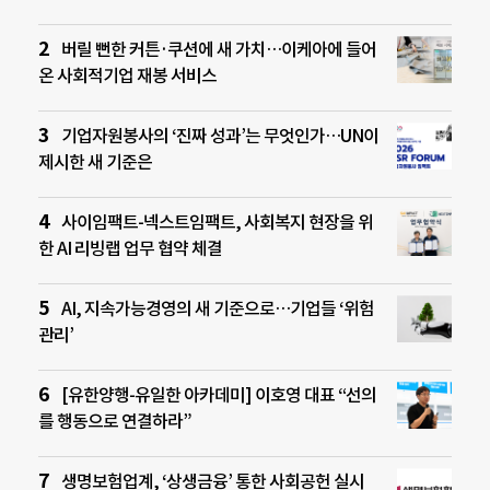
버릴 뻔한 커튼·쿠션에 새 가치…이케아에 들어
온 사회적기업 재봉 서비스
기업자원봉사의 ‘진짜 성과’는 무엇인가…UN이
제시한 새 기준은
사이임팩트-넥스트임팩트, 사회복지 현장을 위
한 AI 리빙랩 업무 협약 체결
AI, 지속가능경영의 새 기준으로…기업들 ‘위험
관리’
[유한양행-유일한 아카데미] 이호영 대표 “선의
를 행동으로 연결하라”
생명보험업계, ‘상생금융’ 통한 사회공헌 실시