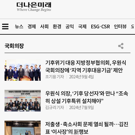
뉴스
경제
사회
환경
공익
국제
ESG·CSR
인터뷰
오
국회의장
기후위기 대응 지방정부협의회, 우원식
국회의장에 ‘지역 기후대응기금’ 제안
조기용 기자
2024년 9월 4일
우원식 의장, ‘기후 당선자’와 만나 “조속
히 상설 기후특위 설치해야”
김규리 기자
2024년 7월 9일
저출생·축소사회 문제 열쇠 될까…김진
표 ‘이사장’의 新행보