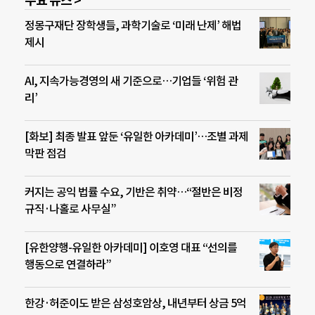
주요 뉴스 >
정몽구재단 장학생들, 과학기술로 ‘미래 난제’ 해법
제시
AI, 지속가능경영의 새 기준으로…기업들 ‘위험 관
리’
[화보] 최종 발표 앞둔 ‘유일한 아카데미’…조별 과제
막판 점검
커지는 공익 법률 수요, 기반은 취약…“절반은 비정
규직·나홀로 사무실”
[유한양행-유일한 아카데미] 이호영 대표 “선의를
행동으로 연결하라”
한강·허준이도 받은 삼성호암상, 내년부터 상금 5억