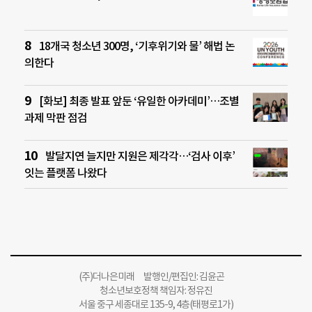
18개국 청소년 300명, ‘기후위기와 물’ 해법 논
의한다
[화보] 최종 발표 앞둔 ‘유일한 아카데미’…조별
과제 막판 점검
발달지연 늘지만 지원은 제각각…‘검사 이후’
잇는 플랫폼 나왔다
(주)더나은미래 발행인/편집인: 김윤곤
청소년보호정책 책임자: 정유진
서울 중구 세종대로 135-9, 4층(태평로1가)