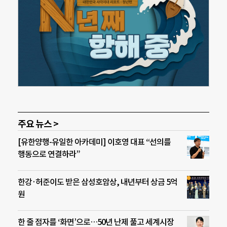
주요 뉴스 >
[유한양행-유일한 아카데미] 이호영 대표 “선의를
행동으로 연결하라”
한강·허준이도 받은 삼성호암상, 내년부터 상금 5억
원
한 줄 점자를 ‘화면’으로…50년 난제 풀고 세계시장