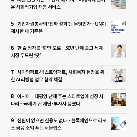
온 사회적기업 재봉 서비스
기업자원봉사의 ‘진짜 성과’는 무엇인가…UN이
제시한 새 기준은
한 줄 점자를 ‘화면’으로…50년 난제 풀고 세계
시장 두드린 ‘닷’
사이임팩트-넥스트임팩트, 사회복지 현장을 위
한 AI 리빙랩 업무 협약 체결
아시아ㆍ태평양 난제 푸는 스타트업에 성장 사
다리…국제기구·재단·투자사 뭉쳤다
신원이 없으면 신용도 없다…블록체인으로 라오
스 금융 소외 푸는 서울랩스