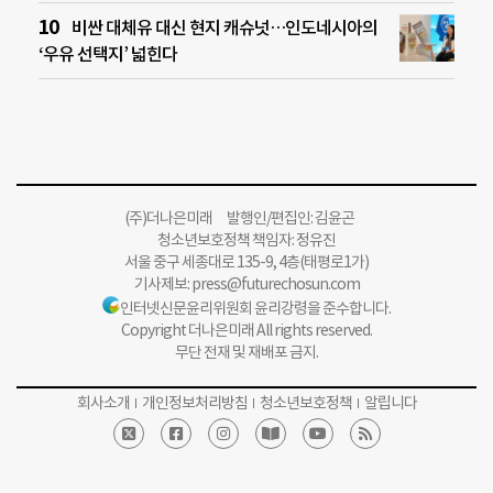
비싼 대체유 대신 현지 캐슈넛…인도네시아의
‘우유 선택지’ 넓힌다
(주)더나은미래 발행인/편집인: 김윤곤
청소년보호정책 책임자: 정유진
서울 중구 세종대로 135-9, 4층(태평로1가)
기사제보:
press@futurechosun.com
인터넷신문윤리위원회 윤리강령을 준수합니다.
Copyright 더나은미래 All rights reserved.
무단 전재 및 재배포 금지.
회사소개
개인정보처리방침
청소년보호정책
알립니다