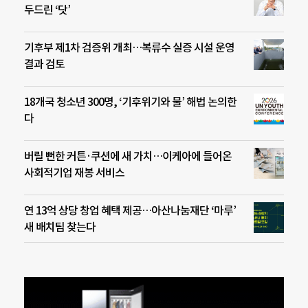
두드린 ‘닷’
기후부 제1차 검증위 개최…복류수 실증 시설 운영
결과 검토
18개국 청소년 300명, ‘기후위기와 물’ 해법 논의한
다
버릴 뻔한 커튼·쿠션에 새 가치…이케아에 들어온
사회적기업 재봉 서비스
연 13억 상당 창업 혜택 제공…아산나눔재단 ‘마루’
새 배치팀 찾는다