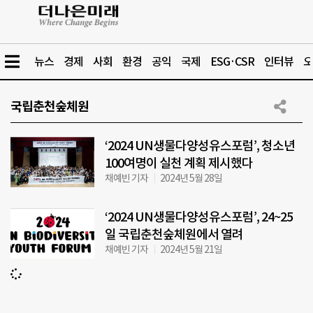
뉴스
경제
사회
환경
공익
국제
ESG·CSR
인터뷰
오
국립춘천숲체원
‘2024 UN생물다양성유스포럼’, 청소년
100여명이 실천 계획 제시했다
채예빈 기자
2024년 5월 28일
‘2024 UN생물다양성유스포럼’, 24~25
일 국립춘천숲체원에서 열려
채예빈 기자
2024년 5월 21일