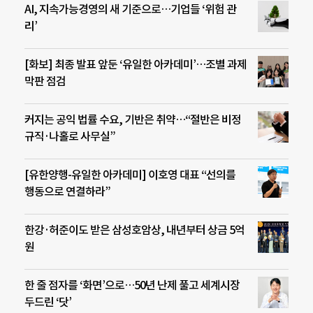
AI, 지속가능경영의 새 기준으로…기업들 ‘위험 관
리’
[화보] 최종 발표 앞둔 ‘유일한 아카데미’…조별 과제
막판 점검
커지는 공익 법률 수요, 기반은 취약…“절반은 비정
규직·나홀로 사무실”
[유한양행-유일한 아카데미] 이호영 대표 “선의를
행동으로 연결하라”
한강·허준이도 받은 삼성호암상, 내년부터 상금 5억
원
한 줄 점자를 ‘화면’으로…50년 난제 풀고 세계시장
두드린 ‘닷’