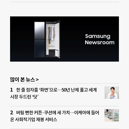
많이 본 뉴스 >
한 줄 점자를 ‘화면’으로…50년 난제 풀고 세계
시장 두드린 ‘닷’
버릴 뻔한 커튼·쿠션에 새 가치…이케아에 들어
온 사회적기업 재봉 서비스