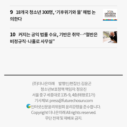
18개국 청소년 300명, ‘기후위기와 물’ 해법 논
의한다
커지는 공익 법률 수요, 기반은 취약…“절반은
비정규직·나홀로 사무실”
(주)더나은미래 발행인/편집인: 김윤곤
청소년보호정책 책임자: 정유진
서울 중구 세종대로 135-9, 4층(태평로1가)
기사제보:
press@futurechosun.com
인터넷신문윤리위원회 윤리강령을 준수합니다.
Copyright 더나은미래 All rights reserved.
무단 전재 및 재배포 금지.