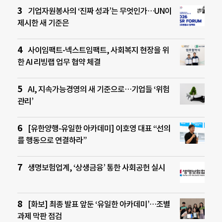
기업자원봉사의 ‘진짜 성과’는 무엇인가…UN이
제시한 새 기준은
사이임팩트-넥스트임팩트, 사회복지 현장을 위
한 AI 리빙랩 업무 협약 체결
AI, 지속가능경영의 새 기준으로…기업들 ‘위험
관리’
[유한양행-유일한 아카데미] 이호영 대표 “선의
를 행동으로 연결하라”
생명보험업계, ‘상생금융’ 통한 사회공헌 실시
[화보] 최종 발표 앞둔 ‘유일한 아카데미’…조별
과제 막판 점검