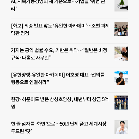
AI, 지속가능경영의 새 기준으로…기업들 ‘위험 관
리’
[화보] 최종 발표 앞둔 ‘유일한 아카데미’…조별 과제
막판 점검
커지는 공익 법률 수요, 기반은 취약…“절반은 비정
규직·나홀로 사무실”
[유한양행-유일한 아카데미] 이호영 대표 “선의를
행동으로 연결하라”
한강·허준이도 받은 삼성호암상, 내년부터 상금 5억
원
한 줄 점자를 ‘화면’으로…50년 난제 풀고 세계시장
두드린 ‘닷’