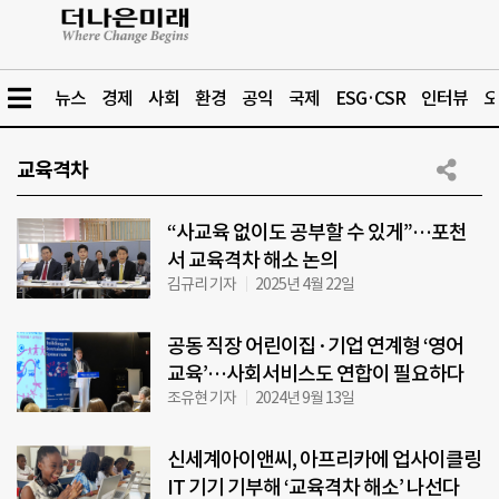
뉴스
경제
사회
환경
공익
국제
ESG·CSR
인터뷰
오
교육격차
“사교육 없이도 공부할 수 있게”…포천
서 교육격차 해소 논의
김규리 기자
2025년 4월 22일
공동 직장 어린이집·기업 연계형 ‘영어
교육’…사회서비스도 연합이 필요하다
조유현 기자
2024년 9월 13일
신세계아이앤씨, 아프리카에 업사이클링
IT 기기 기부해 ‘교육격차 해소’ 나선다