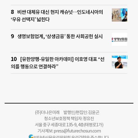
비싼 대체유 대신 현지 캐슈넛…인도네시아의
‘우유 선택지’ 넓힌다
생명보험업계, ‘상생금융’ 통한 사회공헌 실시
[유한양행-유일한 아카데미] 이호영 대표 “선
의를 행동으로 연결하라”
(주)더나은미래 발행인/편집인: 김윤곤
청소년보호정책 책임자: 정유진
서울 중구 세종대로 135-9, 4층(태평로1가)
기사제보:
press@futurechosun.com
인터넷신문윤리위원회 윤리강령을 준수합니다.