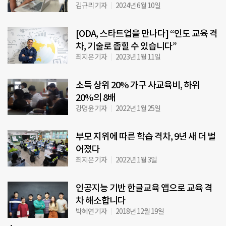
김규리 기자
2024년 6월 10일
[ODA, 스타트업을 만나다] “인도 교육 격
차, 기술로 좁힐 수 있습니다”
최지은 기자
2023년 1월 11일
소득 상위 20% 가구 사교육비, 하위
20%의 8배
강명윤 기자
2022년 1월 25일
부모 지위에 따른 학습 격차, 9년 새 더 벌
어졌다
최지은 기자
2022년 1월 3일
인공지능 기반 한글교육 앱으로 교육 격
차 해소합니다
박혜연 기자
2018년 12월 19일