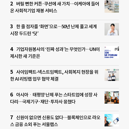
버릴 뻔한 커튼·쿠션에 새 가치…이케아에 들어
온 사회적기업 재봉 서비스
한 줄 점자를 ‘화면’으로…50년 난제 풀고 세계
시장 두드린 ‘닷’
기업자원봉사의 ‘진짜 성과’는 무엇인가…UN이
제시한 새 기준은
사이임팩트-넥스트임팩트, 사회복지 현장을 위
한 AI 리빙랩 업무 협약 체결
아시아ㆍ태평양 난제 푸는 스타트업에 성장 사
다리…국제기구·재단·투자사 뭉쳤다
신원이 없으면 신용도 없다…블록체인으로 라오
스 금융 소외 푸는 서울랩스