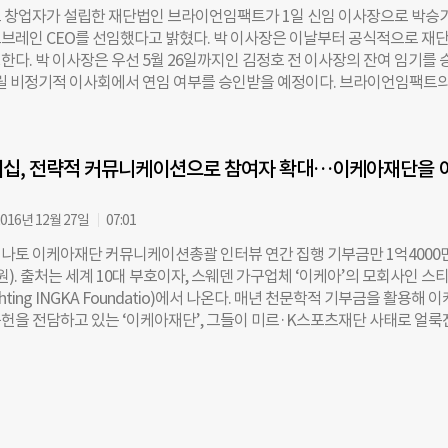
를 받았다. 현재는 KAIST 전산학부 부교수 및 김재철AI대학원 겸임교수로
 창업자가 설립한 재단법인 브라이언임팩트가 1일 신임 이사장으로 박승
 교수가 이끄는 KAIST 인터랙션 연구실(KIXLAB)은 인간-컴퓨터 상호작용
카오브레인 CEO를 선임했다고 밝혔다. 박 이사장은 이날부터 공식적으로 재단
용 분야를 중심으로 다양한 AI 기술의 적용과 인터랙션 방식을 연구하고 있다
한다. 박 이사장은 우선 5월 26일까지인 김정호 전 이사장의 잔여 임기를 
서울대학교 컴퓨터공학부를 졸업하고 동 대학원에서 박사 학위를 취득한 후
열릴 비정기적 이사회에서 연임 여부를 승인받을 예정이다. 브라이언임팩트의
 카카오브레인에서 인공지능 기술 개발 연구원으로 근무했다. 김 교수는 카
사장 임기는 통상 2년이지만, 연임의 경우에는 1년으로 적용된다. 박 이사
당시 사람의 행동과 사고에 대한 연구를 기반으로 이미지 및 동영상 이해를
카오의 전신인 아이위랩에서 카카오톡을 함께 개발한 주역으로, 김범수 브라
리즘으로 옮기는 기술 개발에 주력했다. 이후 2021년 한양대학교 컴퓨터
와 함께 인공지능(AI) 기술 전문 기업인 카카오브레인의 설립 과정에 참여
 인공지능대학원 조교수로 선임돼 기계학습, 딥러닝, 컴퓨터비전 분야를 
더십, 전략적 커뮤니케이션으로 참여자 확대…이케아재단을 
부터 2021년 3월까지 김범수 전 카카오브레인 대표의 뒤를 이어 카카오브
. 박승기 브라이언임팩트 이사장은 “김주호 교수와 김은솔 교수의 신임 이
아 대표직을 수행했다. 브라이언임팩트 이사회는 박 이사장에 대해 “AI와
과학 기술을 기반으로 한 사회문제 해결이라는 브라이언임팩트의 비전과 목
 사회문제를 해결하고자 하는 재단 방향성에 맞고, 기존에 추진 중인 소셜
016년 12월 27일
07:01
큰
신규 추진할 사업을 모두 잘 이끌 수 있는 적임자로 판단했다”고 전했다. 박
나토 이케아재단 커뮤니케이션총괄 인터뷰 연간 집행 기부금만 1억4000
 “브라이언임팩트는 기술이 사람을 도와 더 나은 세상을 만들 수 있다는 
억원). 출처는 세계 10대 부호이자, 스웨덴 가구업체 ‘이케아’의 모회사인 스
 사회의 변화를 이끌어나가는 소셜임팩트 기업 및 조직을 꾸준히 지원해 
hting INGKA Foundatio)에서 나온다. 매년 천문학적 기부금을 활용해 
이언임팩트의 핵심 철학에 깊이 공감하며 지금까지 재단에서 성실히 수행해
헌을 전담하고 있는 ‘이케아재단’, 그들이 미르·K스포츠재단 사태로 얼룩
토대로 보다 AI 전문성을 갖춘 공익 사업들을 힘있게 추진해 나갈 수 있도
주는 인사이트는 뭘까. 지난달 23일, 새롭게 시작한 ‘세상을 바꾸는 놀이(Le
이라고 밝혔다. 김규리 더나은미래 기자 kyurious@chosun.com
 Change)’ 캠페인을 위해 한국을 찾은 조너선 스팜피나토(사진) 이케아재단 커
 만나 인터뷰했다. -이케아재단의 비전은 무엇인가. “이케아에 목화를 공
력업체에서 아동노동 착취가 있었다. 공급망체계를 반성하고, 아동노동을 
공장이 아이를 고용하지 않는다고 문제가 해결되는 것은 아니었다. 불안정한