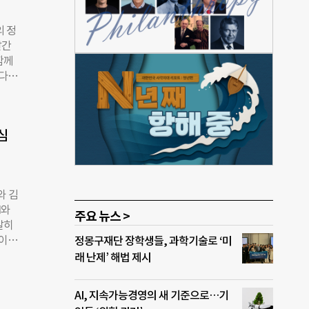
다룰
원센터
의 정
 진행
발간
기도공
함께
 된
다.
이 정
 정
 기
작됐
업사회
심
속가능
표는
으로
은 대
와 김
에 다
I와
하며
주요 뉴스 >
발히
정책
라이언
정몽구재단 장학생들, 과학기술로 ‘미
있으
것으로
래 난제’ 해법 제시
사장
대학교
AI, 지속가능경영의 새 기준으로…기
학 석