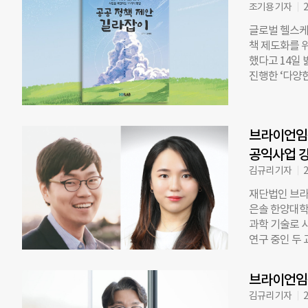
공정책 제안의
조기용 기자
2
예정이다. 강
글로벌 헬스케
를 시작으로,
책 제도화를 
된다. 이어 
했다고 14일
익활동지원센터
진행한 ‘다양
다. 서정주 
‘공공 정책 
책으로 제도화
부, 지자체,
자
다. 이에 실
브라이언임팩
혁신 이사는 
하게 지원할 
공익사업 
“맨땅에 헤딩
김규리 기자
2
진행할 수 있
재단법인 브라
기업 광고회사
은솔 한양대학
양한 협업을 
과학 기술로 
뒤바뀐 입장과
연구 중인 두 
제안 길라잡이
임팩트는 “재
며, 앞으로 
기대된다”고 
excuseme@c
브라이언임팩
을 비롯해 정혜
김규리 기자
2
컴퓨터공학부를