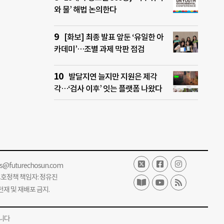
와 물’ 해법 논의한다
[화보] 최종 발표 앞둔 ‘유일한 아
카데미’…조별 과제 막판 점검
발달지연 늘지만 지원은 제각
각…‘검사 이후’ 잇는 플랫폼 나왔다
ss@futurechosun.com
보호정책 책임자: 정유진
단 전재 및 재배포 금지.
니다