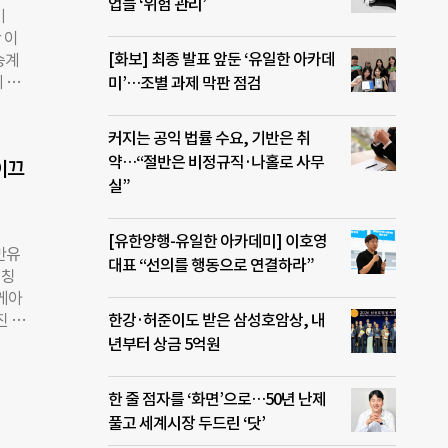
업들 ‘위험 관리’
 재
기
과 인
 이
. 김
[화보] 최종 발표 앞둔 ‘유일한 아카데
승계
 정
미’…조별 과제 막판 점검
카오
장은
 통해
이언
커지는 공익 법률 수요, 기반은 취
소프
했다.
약…“절반은 비정규직·나홀로 사무
주로
이끄
레인의
사 선
실”
 과학
표를
임팩
승기
[유한양행-유일한 아카데미] 이호영
만유
믿음을
대표 “선의를 행동으로 연결하라”
티칭
왔
이케아
 온
진 국
한강·허준이도 받은 삼성호암상, 내
록 최
t’s
년부터 상금 5억원
뮤니
급하
한 줄 점자를 ‘화면’으로…50년 난제
근절
풀고 세계시장 두드린 ‘닷’
 가