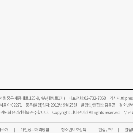
울 중구 세종대로 135-9, 4층(태평로1가) 대표전화: 02-732-7868 기사제보:
pre
울 아 02271 등록(발행)일자: 2012년 9월 25일 발행인/편집인: 김윤곤 청소년
위원회 윤리강령을 준수합니다.
Copyright 더나은미래 All rights reserved. 무
사소개
개인정보처리방침
청소년보호정책
편집규약
알립