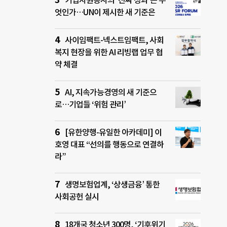
기업자원봉사의 ‘진짜 성과’는 무
엇인가…UN이 제시한 새 기준은
사이임팩트-넥스트임팩트, 사회
복지 현장을 위한 AI 리빙랩 업무 협
약 체결
AI, 지속가능경영의 새 기준으
로…기업들 ‘위험 관리’
[유한양행-유일한 아카데미] 이
호영 대표 “선의를 행동으로 연결하
라”
생명보험업계, ‘상생금융’ 통한
사회공헌 실시
18개국 청소년 300명, ‘기후위기