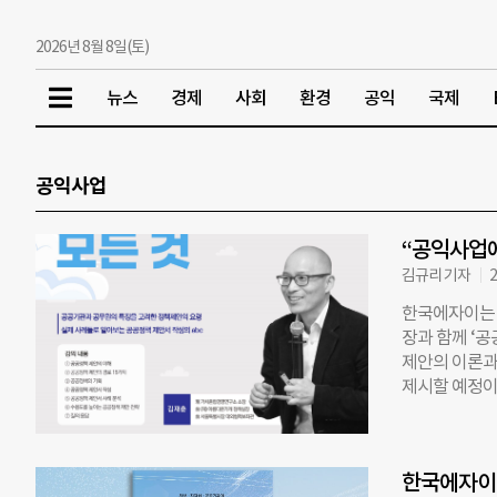
2026년 8월 8일(토)
뉴스
경제
사회
환경
공익
국제
공익사업
“공익사업에
김규리 기자
2
한국에자이는 
장과 함께 ‘공
제안의 이론과
제시할 예정이
은 경험을 바
통해 민간 공
자이와 가치혼
한국에자이,
센터가 공동 