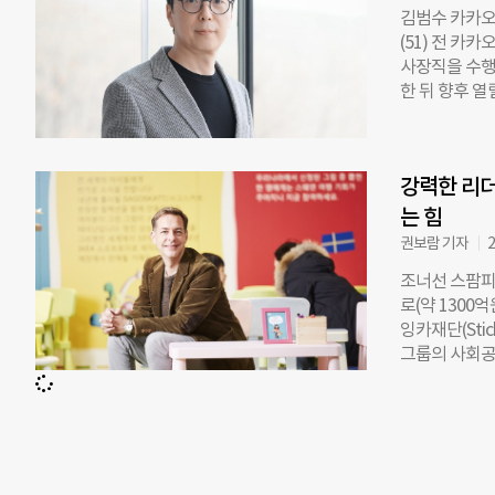
사와 박사 학위
김범수 카카오
직 중이다. 김
(51) 전 카
간-AI 상호작
사장직을 수행
은솔 교수는 
한 뒤 향후 
2018년부터
관에 따른 이
브레인 재직 
2007년 카
인공지능 알고
임팩트 창립자
트웨어학부 및
강력한 리
2018년 9월
연구하고 있다
대표이사를 맡
는 힘
임은 AI와 
기술을 활용해
권보람 기자
2
실현하는 데 
트 사업들과 
조너선 스팜피
신임 이사장은
로(약 1300
기반으로 우리
잉카재단(Stic
다”며 “브라
그룹의 사회공
기존 사업들을 
내 공익재단에 
선을 다할 것”
Play for
케이션 총괄을
는 인도의 협
하려 했지만 