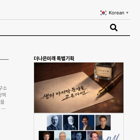
Korean
▼
Korean
▼
더나은미래 특별기획
구소
정책
법을
 쌓
’를
국에
지원
 공