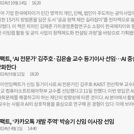
 기초부터 제안서 작성법, 정책 수용도를 높이는 전략까지 폭넓은 내용을 
024년 10월 14일
16:20
의는 전국 6개 지역에서 차례로 열린다. 이달 15일 광주광역시시민사회지
어 기업 한국에자이가 민간 영역의 개인, 단체, 법인이 주도하는 공익사업
 16일 충북시민사회지원센터, 22일 대구광역시시민공익활동지원센터에서
위한 15가지 방법론을 담은 도서 ‘공공 정책 제안 길라잡이’를 전자책으로 
23일 부산시민운동지원센터, 2월 5일 서울시공익활동지원센터, 2월 6일 경
 밝혔다. 이 책은 저자인 김재춘 가치경영혼합연구소 소장이 한국에자이와 
에서 강의가 이어질 예정이다. 강의 관련 문의는 사단법인 시민으로 하면
한 리빙랩 활동 및 공익 사업의 정책제도화 컨설팅 과정’을 바탕으로 기획됐
한국에자이 기업사회혁신 이사는 “이번 강의는 민간의 가치 있는 공익사업들
제안 길라잡이’는 공익 사업이 지속되고 확산되길 바라는 민간 조직이 많지만
될 수 있도록 하는 중요한 기회가 될 것”이라고 밝혔다. 김규리 더나은미래
 공공기관에 사업을 제안하는 방법을 알 수 있는 통로가 적다는 취지에서 제
제 사례를 바탕으로 한 정책 제안의 노하우를 담았다. 서정주 한국에자이 기
트, ‘AI 전문가’ 김주호·김은솔 교수 등기이사 선임…AI 중
“정부나 지자체 입장에서도 질 높고 검증된 민간의 공익사업을 발굴해 지
기회가 늘어날 것을 기대한다”고 전했다. 김미영 한국1형당뇨병환우회 대
강화한다
하는 식으로 공익사업의 지속가능성을 마련했지만 이제는 전략적인 방법
024년 6월 11일
18:20
겠다”며 도서 출간을 환영했다. 한편, 저자인 김재춘 가치혼합경영연구소장
이언임팩트가 신임 등기이사로 AI 전문가인 김주호 KAIST 전산학부 교수
를 거쳐 재단법인 아름다운가게 정책 실장을 지내며 지자체, 정부, 기업 등
교 컴퓨터소프트웨어학부 교수를 선임했다고 11일 전했다. 이번 영입은 A
제안하고 진행한 경험을 가지고 있다. 이후 서울시 대외협력 보좌관을 역임
사회문제를 해결하고자 하는 재단의 방향성에 따른 것이다. AI 분야에서 활
 위치에서 다수의 민간 제안을 검토하고, 조정하는 일을 했다. 현재 ‘공공 
교수는 사람과 AI의 상호작용을 중심으로 연구해 온 경험이 있다. 이에 브
’는 교보문고, 알라딘, 예스24 온라인 서점의 전자책 분야에서 찾아볼 수 
단이 추진하는 다양한 AI 중심 사업에 전문성을 높이고 실행력을 강화할 
강연 및 북토크를 진행할 예정이다. 조기용 더나은미래 기자
전했다. 이사 2인의 신규 선임에 따라 브라이언임팩트 이사진은 박승기 이
hosun.com
트, ‘카카오톡 개발 주역’ 박승기 신임 이사장 선임
신, 김경헌, 김주호, 김은솔 등 총 5인으로 구성된다. 김주호 교수는 서울
024년 4월 1일
14:40
 최우등으로 졸업하고 미국 스탠퍼드 대학교와 MIT에서 각각 컴퓨터공