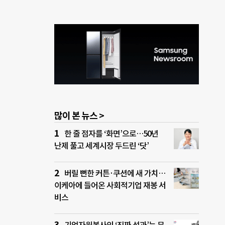
 일
기 시
단
 요
이의
, 유
 보내
개씩
놀이와
역의
많이 본 뉴스 >
한 줄 점자를 ‘화면’으로…50년
난제 풀고 세계시장 두드린 ‘닷’
버릴 뻔한 커튼·쿠션에 새 가치…
이케아에 들어온 사회적기업 재봉 서
비스