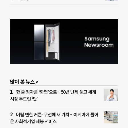
많이 본 뉴스 >
한 줄 점자를 ‘화면’으로…50년 난제 풀고 세계
시장 두드린 ‘닷’
버릴 뻔한 커튼·쿠션에 새 가치…이케아에 들어
온 사회적기업 재봉 서비스