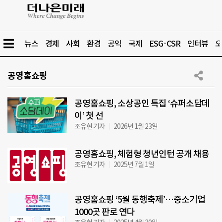
뉴스
경제
사회
환경
공익
국제
ESG·CSR
인터뷰
오
공영홈쇼핑
공영홈쇼핑, 소상공인 특집 ‘슈퍼소담데
이’ 첫 선
조유현 기자
2026년 1월 23일
공영홈쇼핑, 체험형 청년인턴 공개 채용
조유현 기자
2025년 7월 1일
공영홈쇼핑 ‘5월 동행축제’…중소기업
1000곳 판로 연다