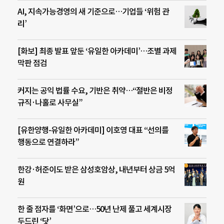
AI, 지속가능경영의 새 기준으로…기업들 ‘위험 관
리’
[화보] 최종 발표 앞둔 ‘유일한 아카데미’…조별 과제
막판 점검
커지는 공익 법률 수요, 기반은 취약…“절반은 비정
규직·나홀로 사무실”
[유한양행-유일한 아카데미] 이호영 대표 “선의를
행동으로 연결하라”
한강·허준이도 받은 삼성호암상, 내년부터 상금 5억
원
한 줄 점자를 ‘화면’으로…50년 난제 풀고 세계시장
두드린 ‘닷’