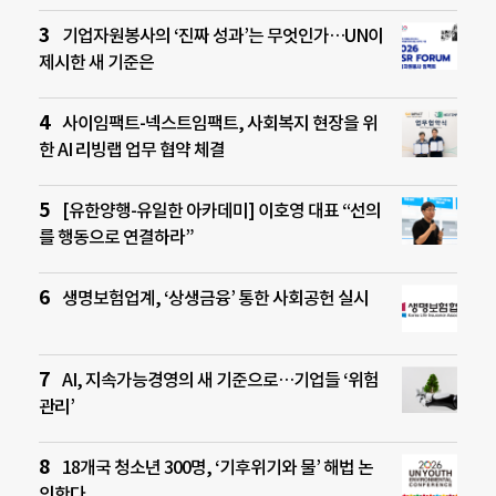
기업자원봉사의 ‘진짜 성과’는 무엇인가…UN이
제시한 새 기준은
사이임팩트-넥스트임팩트, 사회복지 현장을 위
한 AI 리빙랩 업무 협약 체결
[유한양행-유일한 아카데미] 이호영 대표 “선의
를 행동으로 연결하라”
생명보험업계, ‘상생금융’ 통한 사회공헌 실시
AI, 지속가능경영의 새 기준으로…기업들 ‘위험
관리’
18개국 청소년 300명, ‘기후위기와 물’ 해법 논
의한다