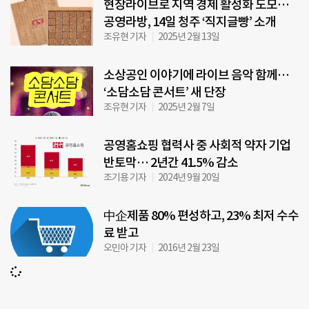
현장라이브로 지역 경제 활성화 도모…
공영라방, 14일 청주 ‘직지글빵’ 소개
조유현 기자
2025년 2월 13일
소상공인 이야기에 라이브 음악 함께…
‘소담소담 콘서트’ 새 단장
조유현 기자
2025년 2월 7일
공영홈쇼핑 협력사 중 사회적 약자 기업
반토막… 2년간 41.5% 감소
조기용 기자
2024년 9월 20일
中企제품 80% 편성하고, 23% 최저 수수
료 받고
오민아 기자
2016년 2월 23일