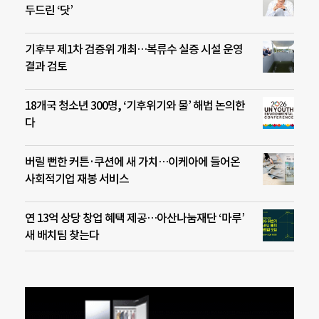
두드린 ‘닷’
기후부 제1차 검증위 개최…복류수 실증 시설 운영
결과 검토
18개국 청소년 300명, ‘기후위기와 물’ 해법 논의한
다
버릴 뻔한 커튼·쿠션에 새 가치…이케아에 들어온
사회적기업 재봉 서비스
연 13억 상당 창업 혜택 제공…아산나눔재단 ‘마루’
새 배치팀 찾는다