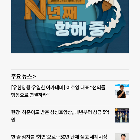
주요 뉴스 >
[유한양행-유일한 아카데미] 이호영 대표 “선의를
행동으로 연결하라”
한강·허준이도 받은 삼성호암상, 내년부터 상금 5억
원
한 줄 점자를 ‘화면’으로…50년 난제 풀고 세계시장