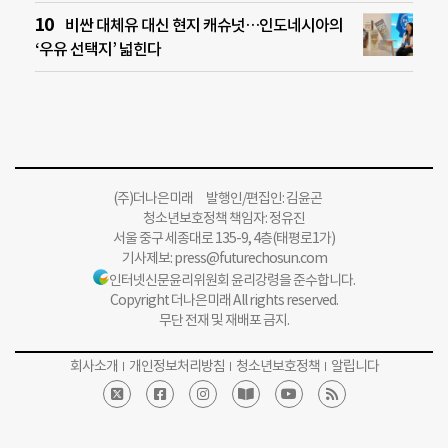
비싼 대체유 대신 현지 캐슈넛…인도네시아의
‘우유 선택지’ 넓힌다
(주)더나은미래 발행인/편집인: 김윤곤
청소년보호정책 책임자: 정유진
서울 중구 세종대로 135-9, 4층(태평로1가)
기사제보:
press@futurechosun.com
인터넷신문윤리위원회 윤리강령을 준수합니다.
Copyright 더나은미래 All rights reserved.
무단 전재 및 재배포 금지.
회사소개
개인정보처리방침
청소년보호정책
알립니다