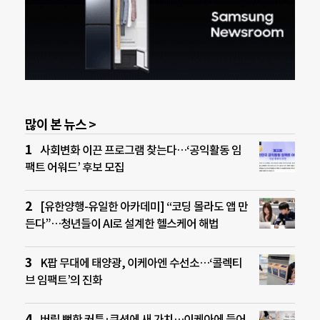
많이 본 뉴스 >
사회변화 이끈 프로그램 찾는다…‘공익활동 임
팩트 어워드’ 후보 모집
[유한양행-유일한 아카데미] “코딩 몰라도 앱 만
든다”…청년들이 AI로 설계한 헬스케어 해법
K팝 무대에 태양광, 이케아엔 수선소…‘콜렉티
브 임팩트’의 진화
버릴 뻔한 커튼·쿠션에 새 가치…이케아에 들어