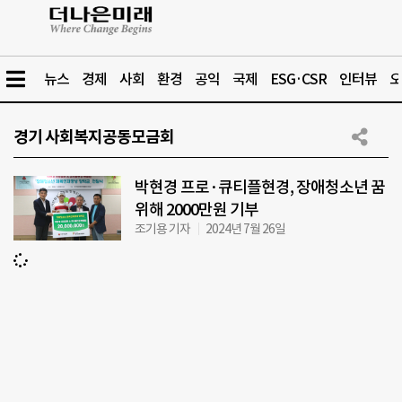
뉴스
경제
사회
환경
공익
국제
ESG·CSR
인터뷰
오
경기 사회복지공동모금회
박현경 프로·큐티플현경, 장애청소년 꿈
위해 2000만원 기부
조기용 기자
2024년 7월 26일