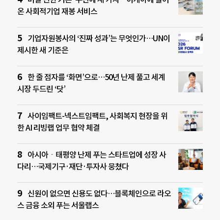
온 사회적기업 재봉 서비스
기업자원봉사의 ‘진짜 성과’는 무엇인가…UN이
제시한 새 기준은
한 줄 점자를 ‘화면’으로…50년 난제 풀고 세계
시장 두드린 ‘닷’
사이임팩트-넥스트임팩트, 사회복지 현장을 위
한 AI 리빙랩 업무 협약 체결
아시아ㆍ태평양 난제 푸는 스타트업에 성장 사
다리…국제기구·재단·투자사 뭉쳤다
신원이 없으면 신용도 없다…블록체인으로 라오
스 금융 소외 푸는 서울랩스