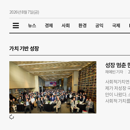
2026년 8월 7일(금)
뉴스
경제
사회
환경
공익
국제
가치 기반 성장
성장 멈춘 
채예빈 기자
2
사회적가치연구원
제가 저성장 
안이 나왔다. 
사회적 가치를
원(CSES)은
럼’을 개최했다
적 가치의 관
수 있는지 논