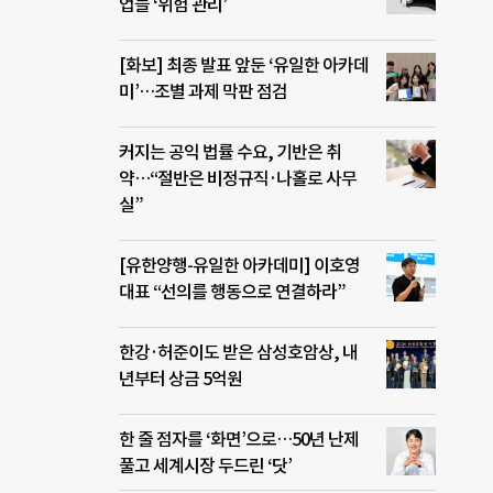
업들 ‘위험 관리’
[화보] 최종 발표 앞둔 ‘유일한 아카데
미’…조별 과제 막판 점검
커지는 공익 법률 수요, 기반은 취
약…“절반은 비정규직·나홀로 사무
실”
[유한양행-유일한 아카데미] 이호영
대표 “선의를 행동으로 연결하라”
한강·허준이도 받은 삼성호암상, 내
년부터 상금 5억원
한 줄 점자를 ‘화면’으로…50년 난제
풀고 세계시장 두드린 ‘닷’