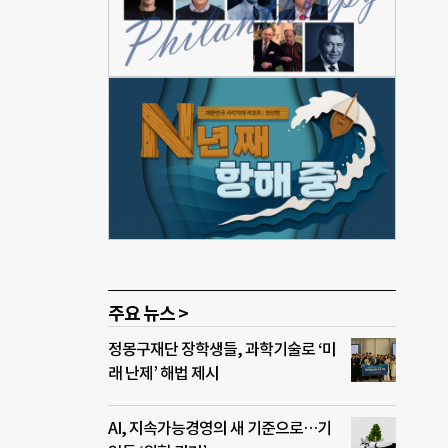
 명이
 만
 우리
 그
면 지
으로
한국
00
주요 뉴스 >
정몽구재단 장학생들, 과학기술로 ‘미
래 난제’ 해법 제시
AI, 지속가능경영의 새 기준으로…기