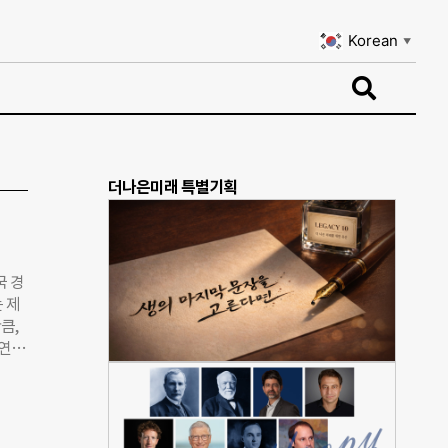
Korean
▼
Korean
▼
더나은미래 특별기획
국 경
 제
큼,
치연구
장 포
 사회
어질
SK