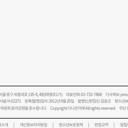
울 중구 세종대로 135-9, 4층(태평로1가) 대표전화: 02-732-7868 기사제보:
pre
울 아 02271 등록(발행)일자: 2012년 9월 25일 발행인/편집인: 김윤곤 청소년
위원회 윤리강령을 준수합니다.
Copyright 더나은미래 All rights reserved. 무
사소개
개인정보처리방침
청소년보호정책
편집규약
알립