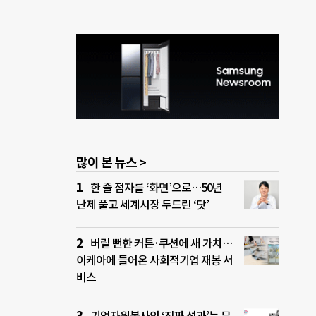
많이 본 뉴스 >
한 줄 점자를 ‘화면’으로…50년
난제 풀고 세계시장 두드린 ‘닷’
버릴 뻔한 커튼·쿠션에 새 가치…
이케아에 들어온 사회적기업 재봉 서
비스