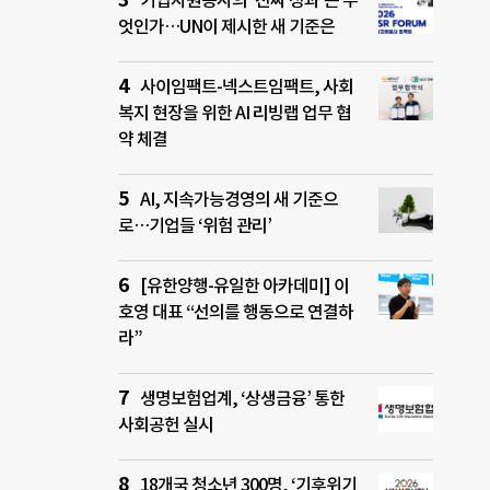
기업자원봉사의 ‘진짜 성과’는 무
엇인가…UN이 제시한 새 기준은
사이임팩트-넥스트임팩트, 사회
복지 현장을 위한 AI 리빙랩 업무 협
약 체결
AI, 지속가능경영의 새 기준으
로…기업들 ‘위험 관리’
[유한양행-유일한 아카데미] 이
호영 대표 “선의를 행동으로 연결하
라”
생명보험업계, ‘상생금융’ 통한
사회공헌 실시
18개국 청소년 300명, ‘기후위기