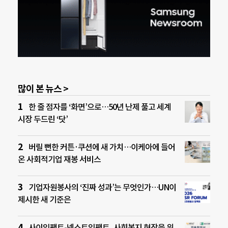
많이 본 뉴스 >
한 줄 점자를 ‘화면’으로…50년 난제 풀고 세계
시장 두드린 ‘닷’
버릴 뻔한 커튼·쿠션에 새 가치…이케아에 들어
온 사회적기업 재봉 서비스
기업자원봉사의 ‘진짜 성과’는 무엇인가…UN이
제시한 새 기준은
사이임팩트-넥스트임팩트, 사회복지 현장을 위