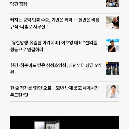
막판 점검
커지는 공익 법률 수요, 기반은 취약…“절반은 비정
규직·나홀로 사무실”
[유한양행-유일한 아카데미] 이호영 대표 “선의를
행동으로 연결하라”
한강·허준이도 받은 삼성호암상, 내년부터 상금 5억
원
한 줄 점자를 ‘화면’으로…50년 난제 풀고 세계시장
두드린 ‘닷’