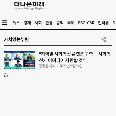
뉴스
경제
사회
환경
공익
국제
ESG·CSR
인터뷰
오
가치있는누림
“지역별 사회혁신 플랫폼 구축… 사회혁
신가 아이디어 지원할 것”
강명윤 기자
2021년 9월 14일