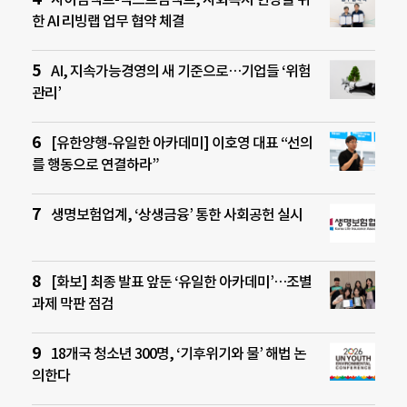
한 AI 리빙랩 업무 협약 체결
AI, 지속가능경영의 새 기준으로…기업들 ‘위험
관리’
[유한양행-유일한 아카데미] 이호영 대표 “선의
를 행동으로 연결하라”
생명보험업계, ‘상생금융’ 통한 사회공헌 실시
[화보] 최종 발표 앞둔 ‘유일한 아카데미’…조별
과제 막판 점검
18개국 청소년 300명, ‘기후위기와 물’ 해법 논
의한다