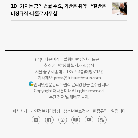
커지는 공익 법률 수요, 기반은 취약…“절반은
비정규직·나홀로 사무실”
(주)더나은미래 발행인/편집인: 김윤곤
청소년보호정책 책임자: 정유진
서울 중구 세종대로 135-9, 4층(태평로1가)
기사제보:
press@futurechosun.com
인터넷신문윤리위원회 윤리강령을 준수합니다.
Copyright 더나은미래 All rights reserved.
무단 전재 및 재배포 금지.
회사소개
개인정보처리방침
청소년보호정책
편집규약
알립니다