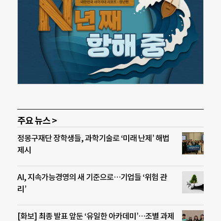
주요 뉴스 >
정몽구재단 장학생들, 과학기술로 ‘미래 난제’ 해법
제시
AI, 지속가능경영의 새 기준으로…기업들 ‘위험 관
리’
[화보] 최종 발표 앞둔 ‘유일한 아카데미’…조별 과제