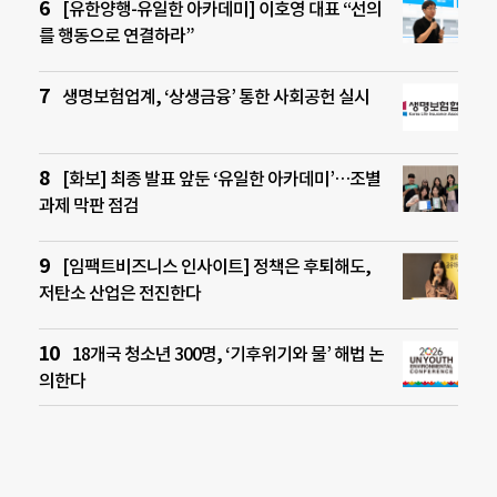
[유한양행-유일한 아카데미] 이호영 대표 “선의
를 행동으로 연결하라”
생명보험업계, ‘상생금융’ 통한 사회공헌 실시
[화보] 최종 발표 앞둔 ‘유일한 아카데미’…조별
과제 막판 점검
[임팩트비즈니스 인사이트] 정책은 후퇴해도,
저탄소 산업은 전진한다
18개국 청소년 300명, ‘기후위기와 물’ 해법 논
의한다