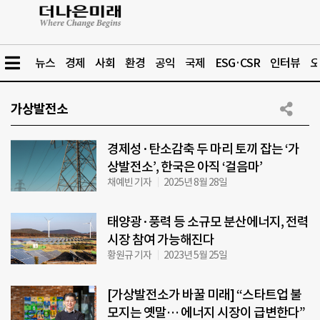
뉴스
경제
사회
환경
공익
국제
ESG·CSR
인터뷰
오
가상발전소
경제성·탄소감축 두 마리 토끼 잡는 ‘가
상발전소’, 한국은 아직 ‘걸음마’
채예빈 기자
2025년 8월 28일
태양광·풍력 등 소규모 분산에너지, 전력
시장 참여 가능해진다
황원규 기자
2023년 5월 25일
[가상발전소가 바꿀 미래] “스타트업 불
모지는 옛말… 에너지 시장이 급변한다”