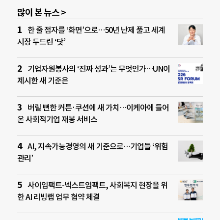
많이 본 뉴스 >
한 줄 점자를 ‘화면’으로…50년 난제 풀고 세계
시장 두드린 ‘닷’
기업자원봉사의 ‘진짜 성과’는 무엇인가…UN이
제시한 새 기준은
버릴 뻔한 커튼·쿠션에 새 가치…이케아에 들어
온 사회적기업 재봉 서비스
AI, 지속가능경영의 새 기준으로…기업들 ‘위험
관리’
사이임팩트-넥스트임팩트, 사회복지 현장을 위
한 AI 리빙랩 업무 협약 체결