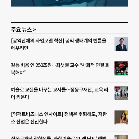
주요 뉴스 >
[공익단체의 사업모델 혁신] 공익 생태계의 빈틈을
메우려면
갈등 비용 연 250조원…최샛별 교수 “사회적 연결 회
복해야”
예술로 교실을 바꾸는 교사들…정몽구재단, 교육 리
더 키운다
[임팩트비즈니스 인사이트] 정책은 후퇴해도, 저탄
소 산업은 전진한다
정몽구재단 장학생들, 과학기술로 ‘미래 난제’ 해법