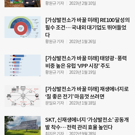
황원규 기자
2023년 2월 10일
[가상발전소가 바꿀 미래] RE100 달성의
필수 조건… 국내외 대기업도 뛰어들었
다
황원규 기자
2023년 1월 26일
[가상발전소가 바꿀 미래] 태양광·풍력
비중 높은 유럽 ‘VPP 시장’ 주도
황원규 기자
2023년 1월 19일
[가상발전소가 바꿀 미래] 재생에너지로
‘질 좋은 전기’ 마음껏 쓰려면
문일요 기자
2023년 1월 18일
SKT, 신재생에너지 ‘가상발전소’ 공동개
발 착수… 전력 관리 효율 높인다
최지은 기자
2022년 9월 28일