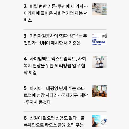
버릴 뻔한 커튼·쿠션에 새 가치…
이케아에 들어온 사회적기업 재봉 서
비스
기업자원봉사의 ‘진짜 성과’는 무
엇인가…UN이 제시한 새 기준은
사이임팩트-넥스트임팩트, 사회
복지 현장을 위한 AI 리빙랩 업무 협
약 체결
아시아ㆍ태평양 난제 푸는 스타
트업에 성장 사다리…국제기구·재단
·투자사 뭉쳤다
신원이 없으면 신용도 없다…블
록체인으로 라오스 금융 소외 푸는