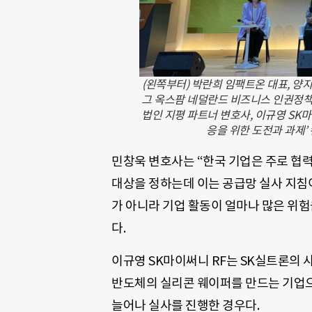
(왼쪽부터) 박란희 임팩트온 대표, 양
그 옥스팜 네덜란드 비즈니스 인권정책 
법인 지평 파트너 변호사, 이규영 SK마
응을 위한 도전과 과제’
민창욱 변호사는 “한국 기업은 주로 협
대상을 정하는데 이는 공급망 실사 지침
가 아니라 기업 활동이 얼마나 많은 위
다.
이규영 SK마이써니 RF는 SK실트론의 
반도체의 실리콘 웨이퍼를 만드는 기업으
늘어나 실사를 진행한 경우다.