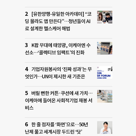
[유한양행-유일한 아카데미] “코
딩 몰라도 앱 만든다”…청년들이 AI
로 설계한 헬스케어 해법
K팝 무대에 태양광, 이케아엔 수
선소…‘콜렉티브 임팩트’의 진화
기업자원봉사의 ‘진짜 성과’는 무
엇인가…UN이 제시한 새 기준은
버릴 뻔한 커튼·쿠션에 새 가치…
이케아에 들어온 사회적기업 재봉 서
비스
한 줄 점자를 ‘화면’으로…50년
난제 풀고 세계시장 두드린 ‘닷’