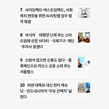
사이임팩트-넥스트임팩트, 사회
복지 현장을 위한 AI 리빙랩 업무 협
약 체결
아시아ㆍ태평양 난제 푸는 스타
트업에 성장 사다리…국제기구·재단
·투자사 뭉쳤다
신원이 없으면 신용도 없다…블
록체인으로 라오스 금융 소외 푸는
서울랩스
비싼 대체유 대신 현지 캐슈
넛…인도네시아의 ‘우유 선택지’ 넓
힌다