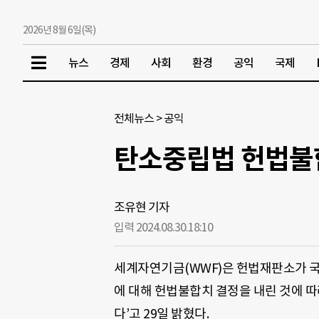
2026년 8월 6일(목)
뉴스
경제
사회
환경
공익
국제
전체뉴스
>
공익
탄소중립법 헌법불
조유현 기자
입력 2024.08.30.
18:10
세계자연기금(WWF)은 헌법재판소가 국
에 대해 헌법불합치 결정을 내린 것에 따
다’고 29일 밝혔다.