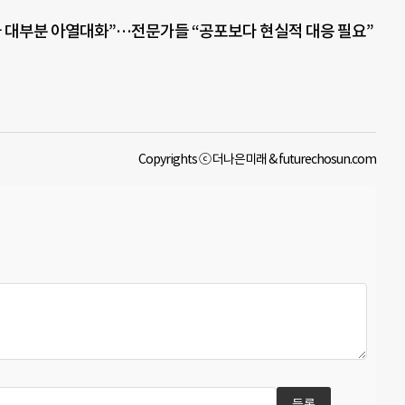
국 대부분 아열대화”…전문가들 “공포보다 현실적 대응 필요”
Copyrights ⓒ 더나은미래 & futurechosun.com