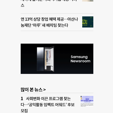
스
연 13억 상당 창업 혜택 제공…아산나
눔재단 ‘마루’ 새 배치팀 찾는다
많이 본 뉴스 >
사회변화 이끈 프로그램 찾는
다…‘공익활동 임팩트 어워드’ 후보
모집