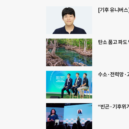
[기후 유니버스
탄소 품고 파도
수소·전력망·고
“빈곤·기후위기