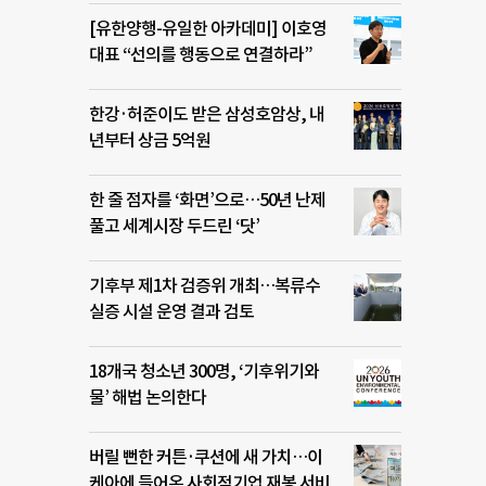
[유한양행-유일한 아카데미] 이호영
대표 “선의를 행동으로 연결하라”
한강·허준이도 받은 삼성호암상, 내
년부터 상금 5억원
한 줄 점자를 ‘화면’으로…50년 난제
풀고 세계시장 두드린 ‘닷’
기후부 제1차 검증위 개최…복류수
실증 시설 운영 결과 검토
18개국 청소년 300명, ‘기후위기와
물’ 해법 논의한다
버릴 뻔한 커튼·쿠션에 새 가치…이
케아에 들어온 사회적기업 재봉 서비