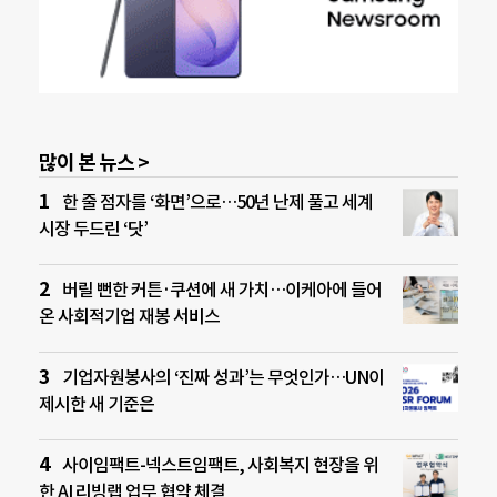
많이 본 뉴스 >
한 줄 점자를 ‘화면’으로…50년 난제 풀고 세계
시장 두드린 ‘닷’
버릴 뻔한 커튼·쿠션에 새 가치…이케아에 들어
온 사회적기업 재봉 서비스
기업자원봉사의 ‘진짜 성과’는 무엇인가…UN이
제시한 새 기준은
사이임팩트-넥스트임팩트, 사회복지 현장을 위
한 AI 리빙랩 업무 협약 체결