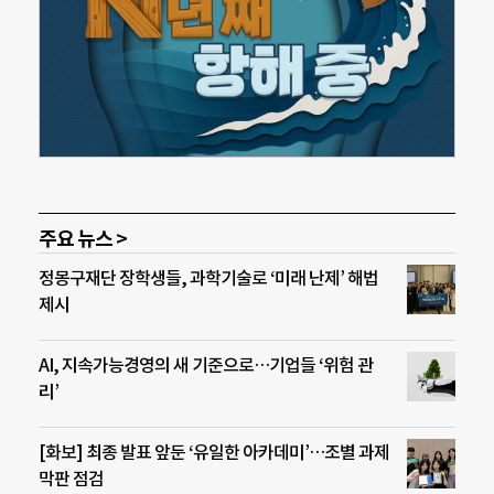
주요 뉴스 >
정몽구재단 장학생들, 과학기술로 ‘미래 난제’ 해법
제시
AI, 지속가능경영의 새 기준으로…기업들 ‘위험 관
리’
[화보] 최종 발표 앞둔 ‘유일한 아카데미’…조별 과제
막판 점검