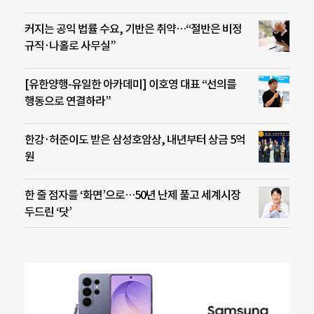
커지는 공익 법률 수요, 기반은 취약…“절반은 비정
규직·나홀로 사무실”
[유한양행-유일한 아카데미] 이호영 대표 “선의를
행동으로 연결하라”
한강·허준이도 받은 삼성호암상, 내년부터 상금 5억
원
한 줄 점자를 ‘화면’으로…50년 난제 풀고 세계시장
두드린 ‘닷’