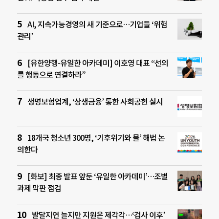
AI, 지속가능경영의 새 기준으로…기업들 ‘위험
관리’
[유한양행-유일한 아카데미] 이호영 대표 “선의
를 행동으로 연결하라”
생명보험업계, ‘상생금융’ 통한 사회공헌 실시
18개국 청소년 300명, ‘기후위기와 물’ 해법 논
의한다
[화보] 최종 발표 앞둔 ‘유일한 아카데미’…조별
과제 막판 점검
발달지연 늘지만 지원은 제각각…‘검사 이후’