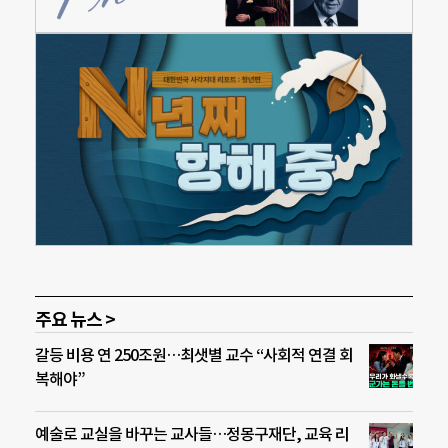
주요 뉴스 >
갈등 비용 연 250조원…최샛별 교수 “사회적 연결 회
복해야”
예술로 교실을 바꾸는 교사들…정몽구재단, 교육 리