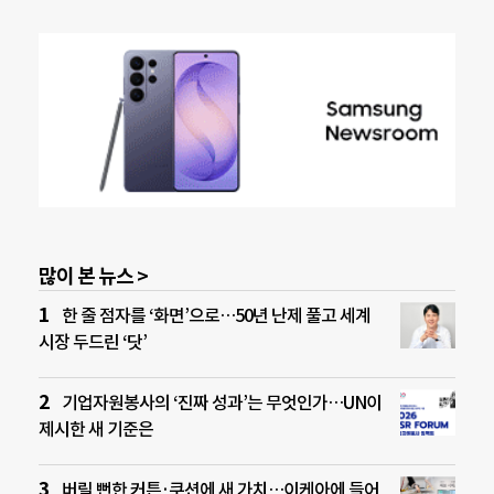
많이 본 뉴스 >
한 줄 점자를 ‘화면’으로…50년 난제 풀고 세계
시장 두드린 ‘닷’
기업자원봉사의 ‘진짜 성과’는 무엇인가…UN이
제시한 새 기준은
버릴 뻔한 커튼·쿠션에 새 가치…이케아에 들어