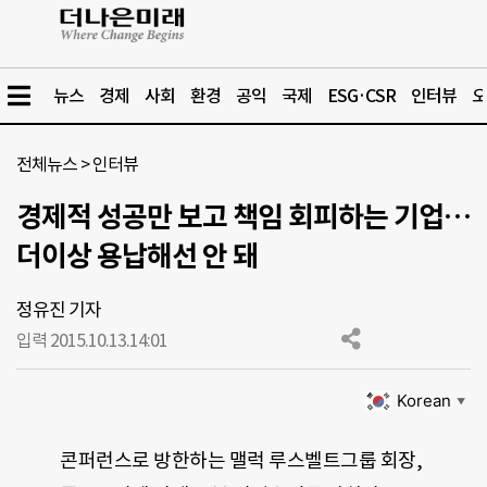
뉴스
경제
사회
환경
공익
국제
ESG·CSR
인터뷰
오
전체뉴스
>
인터뷰
경제적 성공만 보고 책임 회피하는 기업…
더이상 용납해선 안 돼
정유진 기자
입력 2015.10.13.
14:01
Korean
▼
콘퍼런스로 방한하는 맬럭 루스벨트그룹 회장,