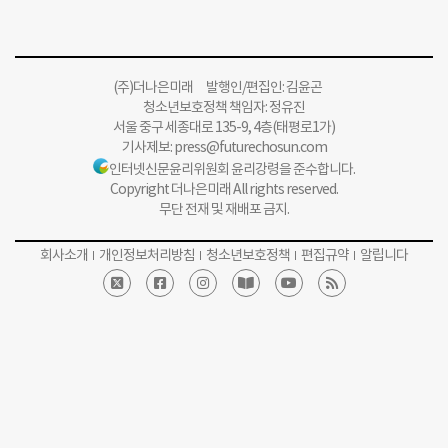
(주)더나은미래 발행인/편집인: 김윤곤
청소년보호정책 책임자: 정유진
서울 중구 세종대로 135-9, 4층(태평로1가)
기사제보:
press@futurechosun.com
인터넷신문윤리위원회 윤리강령을 준수합니다.
Copyright 더나은미래 All rights reserved.
무단 전재 및 재배포 금지.
회사소개
개인정보처리방침
청소년보호정책
편집규약
알립니다