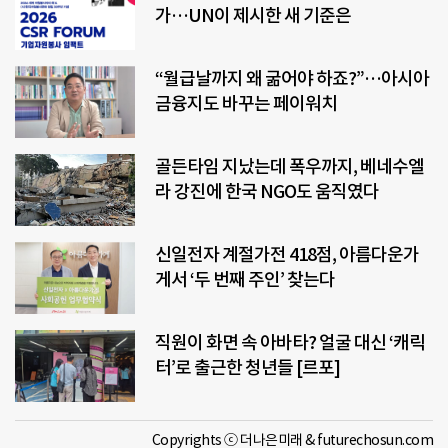
가…UN이 제시한 새 기준은
“월급날까지 왜 굶어야 하죠?”…아시아
금융지도 바꾸는 페이워치
골든타임 지났는데 폭우까지, 베네수엘
라 강진에 한국 NGO도 움직였다
신일전자 계절가전 418점, 아름다운가
게서 ‘두 번째 주인’ 찾는다
직원이 화면 속 아바타? 얼굴 대신 ‘캐릭
터’로 출근한 청년들 [르포]
Copyrights ⓒ 더나은미래 & futurechosun.com