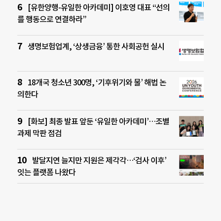
[유한양행-유일한 아카데미] 이호영 대표 “선의
를 행동으로 연결하라”
생명보험업계, ‘상생금융’ 통한 사회공헌 실시
18개국 청소년 300명, ‘기후위기와 물’ 해법 논
의한다
[화보] 최종 발표 앞둔 ‘유일한 아카데미’…조별
과제 막판 점검
발달지연 늘지만 지원은 제각각…‘검사 이후’
잇는 플랫폼 나왔다