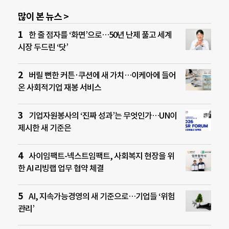
많이 본 뉴스 >
한 줄 점자를 ‘화면’으로…50년 난제 풀고 세계
시장 두드린 ‘닷’
버릴 뻔한 커튼·쿠션에 새 가치…이케아에 들어
온 사회적기업 재봉 서비스
기업자원봉사의 ‘진짜 성과’는 무엇인가…UN이
제시한 새 기준은
사이임팩트-넥스트임팩트, 사회복지 현장을 위
한 AI 리빙랩 업무 협약 체결
AI, 지속가능경영의 새 기준으로…기업들 ‘위험
관리’