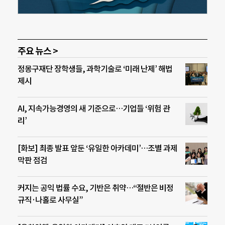
주요 뉴스 >
정몽구재단 장학생들, 과학기술로 ‘미래 난제’ 해법
제시
AI, 지속가능경영의 새 기준으로…기업들 ‘위험 관
리’
[화보] 최종 발표 앞둔 ‘유일한 아카데미’…조별 과제
막판 점검
커지는 공익 법률 수요, 기반은 취약…“절반은 비정
규직·나홀로 사무실”