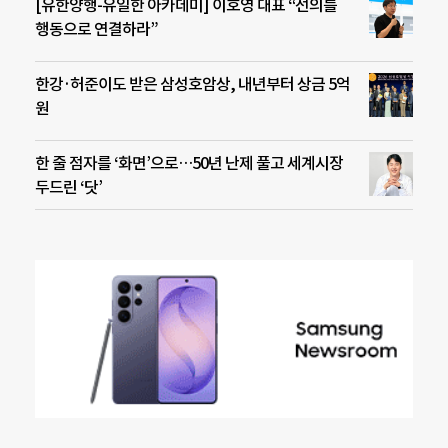
[유한양행-유일한 아카데미] 이호영 대표 “선의를
행동으로 연결하라”
한강·허준이도 받은 삼성호암상, 내년부터 상금 5억
원
한 줄 점자를 ‘화면’으로…50년 난제 풀고 세계시장
두드린 ‘닷’