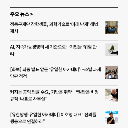
주요 뉴스 >
정몽구재단 장학생들, 과학기술로 ‘미래 난제’ 해법
제시
AI, 지속가능경영의 새 기준으로…기업들 ‘위험 관
리’
[화보] 최종 발표 앞둔 ‘유일한 아카데미’…조별 과제
막판 점검
커지는 공익 법률 수요, 기반은 취약…“절반은 비정
규직·나홀로 사무실”
[유한양행-유일한 아카데미] 이호영 대표 “선의를
행동으로 연결하라”