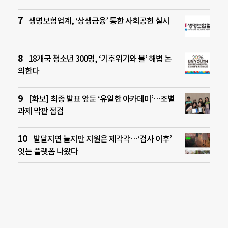
생명보험업계, ‘상생금융’ 통한 사회공헌 실시
18개국 청소년 300명, ‘기후위기와 물’ 해법 논
의한다
[화보] 최종 발표 앞둔 ‘유일한 아카데미’…조별
과제 막판 점검
발달지연 늘지만 지원은 제각각…‘검사 이후’
잇는 플랫폼 나왔다