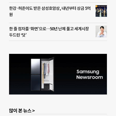
한강·허준이도 받은 삼성호암상, 내년부터 상금 5억
원
한 줄 점자를 ‘화면’으로…50년 난제 풀고 세계시장
두드린 ‘닷’
많이 본 뉴스 >