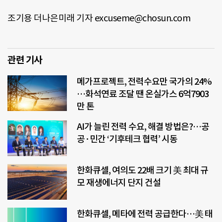
조기용 더나은미래 기자 excuseme@chosun.com
관련 기사
메가프로젝트, 전력수요만 국가의 24%
…화석연료 조달 땐 온실가스 6억7903
만 톤
AI가 늘린 전력 수요, 해결 방법은?…공
공·민간 ‘기후테크 협력’ 시동
한화큐셀, 여의도 22배 크기 美 최대 규
모 재생에너지 단지 건설
한화큐셀, 메타에 전력 공급한다…美 태