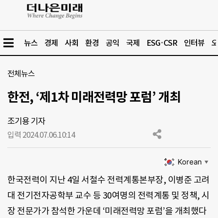
뉴스
경제
사회
환경
공익
국제
ESG·CSR
인터뷰
오
전체뉴스
한전, ‘제1차 미래전력망 포럼’ 개최
조기용 기자
입력 2024.07.06.
10:14
Korean
▼
한국전력이 지난 4일 서철수 전력계통본부장, 이병준 고려
대 전기전자공학부 교수 등 30여명의 전력계통 및 정책, 시
장 전문가가 참석한 가운데 ‘미래전력망 포럼’을 개최했다