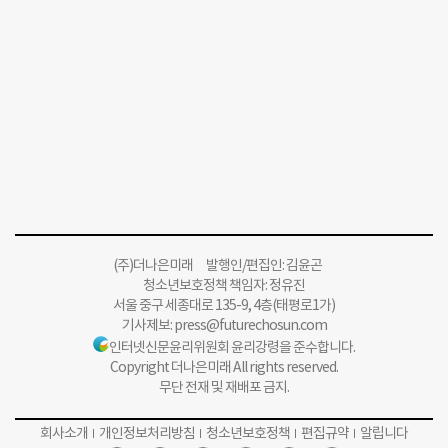
(주)더나은미래 발행인/편집인: 김윤곤
청소년보호정책 책임자: 정유진
서울 중구 세종대로 135-9, 4층(태평로1가)
기사제보:
press@futurechosun.com
인터넷신문윤리위원회 윤리강령을 준수합니다.
Copyright 더나은미래 All rights reserved.
무단 전재 및 재배포 금지.
회사소개
개인정보처리방침
청소년보호정책
편집규약
알립니다