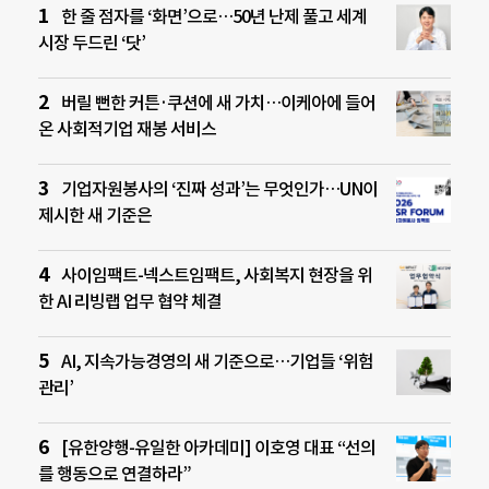
한 줄 점자를 ‘화면’으로…50년 난제 풀고 세계
시장 두드린 ‘닷’
버릴 뻔한 커튼·쿠션에 새 가치…이케아에 들어
온 사회적기업 재봉 서비스
기업자원봉사의 ‘진짜 성과’는 무엇인가…UN이
제시한 새 기준은
사이임팩트-넥스트임팩트, 사회복지 현장을 위
한 AI 리빙랩 업무 협약 체결
AI, 지속가능경영의 새 기준으로…기업들 ‘위험
관리’
[유한양행-유일한 아카데미] 이호영 대표 “선의
를 행동으로 연결하라”