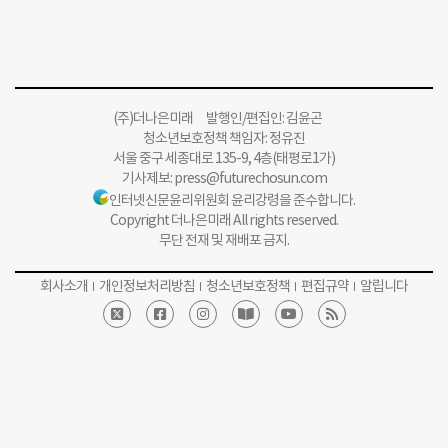
(주)더나은미래 발행인/편집인: 김윤곤
청소년보호정책 책임자: 정유진
서울 중구 세종대로 135-9, 4층(태평로1가)
기사제보:
press@futurechosun.com
인터넷신문윤리위원회 윤리강령을 준수합니다.
Copyright 더나은미래 All rights reserved.
무단 전재 및 재배포 금지.
회사소개
개인정보처리방침
청소년보호정책
편집규약
알립니다