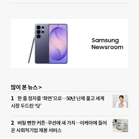
많이 본 뉴스 >
한 줄 점자를 ‘화면’으로…50년 난제 풀고 세계
시장 두드린 ‘닷’
버릴 뻔한 커튼·쿠션에 새 가치…이케아에 들어
온 사회적기업 재봉 서비스