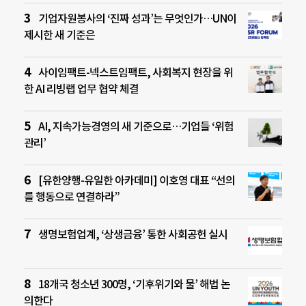
기업자원봉사의 ‘진짜 성과’는 무엇인가…UN이
제시한 새 기준은
사이임팩트-넥스트임팩트, 사회복지 현장을 위
한 AI 리빙랩 업무 협약 체결
AI, 지속가능경영의 새 기준으로…기업들 ‘위험
관리’
[유한양행-유일한 아카데미] 이호영 대표 “선의
를 행동으로 연결하라”
생명보험업계, ‘상생금융’ 통한 사회공헌 실시
18개국 청소년 300명, ‘기후위기와 물’ 해법 논
의한다