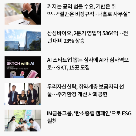
커지는 공익 법률 수요, 기반은 취
약…“절반은 비정규직·나홀로 사무실”
삼성바이오, 2분기 영업익 5864억…전
년 대비 23% 상승
AI 스타트업 뽑는 심사에 AI가 심사역으
로…SKT, 15곳 모집
우리자산신탁, 취약계층 보금자리 선
물…주거환경 개선 사회공헌
iM금융그룹, ‘탄소중립 캠페인’으로 ESG
실천