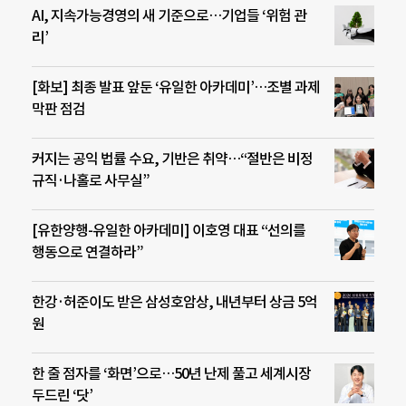
AI, 지속가능경영의 새 기준으로…기업들 ‘위험 관
리’
[화보] 최종 발표 앞둔 ‘유일한 아카데미’…조별 과제
막판 점검
커지는 공익 법률 수요, 기반은 취약…“절반은 비정
규직·나홀로 사무실”
[유한양행-유일한 아카데미] 이호영 대표 “선의를
행동으로 연결하라”
한강·허준이도 받은 삼성호암상, 내년부터 상금 5억
원
한 줄 점자를 ‘화면’으로…50년 난제 풀고 세계시장
두드린 ‘닷’